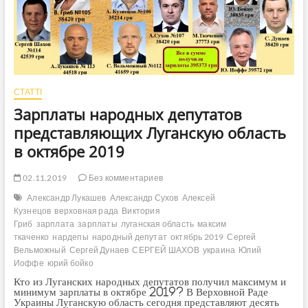
СТАТТІ
Зарплаты народных депутатов
представляющих Луганскую область
в октябре 2019
02.11.2019
Без комментариев
Александр Лукашев
Александр Сухов
Алексей
Кузнецов
верховная рада
Виктория
Гриб
зарплата
зарплаты
луганская область
максим
ткаченко
нардепы
народный депутат
октябрь 2019
Сергей
Вельможный
Сергей Дунаев
СЕРГЕЙ ШАХОВ
украина
Юлий
Иоффе
юрий бойко
Кто из Луганских народных депутатов получил максимум и
минимум зарплаты в октябре 2019? В Верховной Раде
Украины Луганскую область сегодня представляют десять