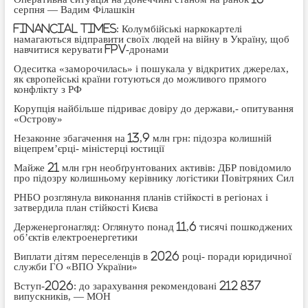
серпня — Вадим Філашкін
Financial Times: Колумбійські наркокартелі
намагаються відправити своїх людей на війну в Україну, щоб
навчитися керувати FPV-дронами
Одеситка «заморочилась» і пошукала у відкритих джерелах,
як європейські країни готуються до можливого прямого
конфлікту з РФ
Корупція найбільше підриває довіру до держави,- опитування
«Острову»
Незаконне збагачення на 13,9 млн грн: підозра колишній
віцепрем’єрці- міністерці юстиції
Майже 21 млн грн необґрунтованих активів: ДБР повідомило
про підозру колишньому керівнику логістики Повітряних Сил
РНБО розглянула виконання планів стійкості в регіонах і
затвердила план стійкості Києва
Держенергонагляд: Оглянуто понад 11,6 тисячі пошкоджених
об’єктів електроенергетики
Виплати дітям переселенців в 2026 році- поради юридичної
служби ГО «ВПО України»
Вступ-2026: до зарахування рекомендовані 212 837
випускників, — МОН