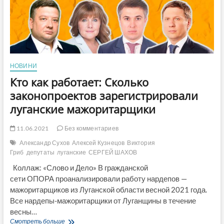
за
отключение
населения
от
ЖКХ-
услуг
или
НОВИНИ
Мазурчак
пусть
Кто как работает: Сколько
не
законопроектов зарегистрировали
страдает
цинизмом
луганские мажоритарщики
11.06.2021
Без комментариев
Александр Сухов
Алексей Кузнецов
Виктория
Гриб
депутаты
луганские
СЕРГЕЙ ШАХОВ
Коллаж: «Слово и Дело» В гражданской
сети ОПОРА проанализировали работу нардепов —
мажоритарщиков из Луганской области весной 2021 года.
Все нардепы-мажоритарщики от Луганщины в течение
весны…
Кто
Смотреть больше