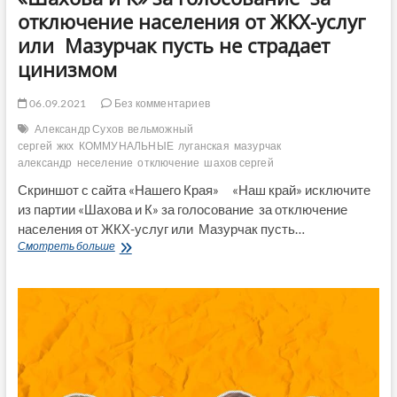
отключение населения от ЖКХ-услуг
или Мазурчак пусть не страдает
цинизмом
06.09.2021
Без комментариев
Александр Сухов
вельможный
сергей
жкх
КОММУНАЛЬНЫЕ
луганская
мазурчак
александр
неселение
отключение
шахов сергей
Скриншот с сайта «Нашего Края» «Наш край» исключите
из партии «Шахова и К» за голосование за отключение
населения от ЖКХ-услуг или Мазурчак пусть…
«Наш
Смотреть больше
край»
исключите
из
партии
«Шахова
и
К»
за
голосование