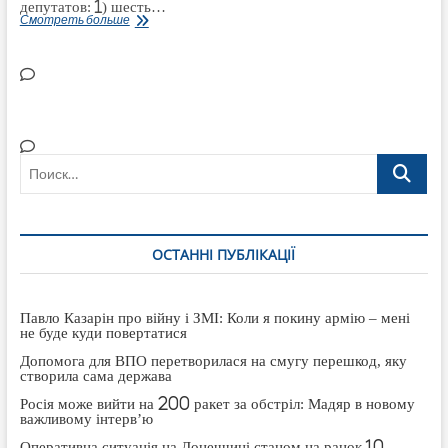
депутатов: 1) шесть…
Зарплаты
Смотреть больше
народных
депутатов
представляющих
Луганскую
область
в
октябре
2019
Поиск…
ОСТАННІ ПУБЛІКАЦІЇ
Павло Казарін про війну і ЗМІ: Коли я покину армію – мені
не буде куди повертатися
Допомога для ВПО перетворилася на смугу перешкод, яку
створила сама держава
Росія може вийти на 200 ракет за обстріл: Мадяр в новому
важливому інтерв’ю
Оперативна ситуація на Донеччині станом на ранок 10