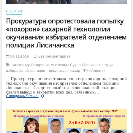
НОВИНИ
Прокуратура опротестовала попытку
«похорон» сахарной технологии
окучивания избирателей отделением
полиции Лисичанска
04.11.2019
Без комментариев
Александр Овчаренко
Александр Сухов
Лисичанск
подкуп
избирателей
полиция
прокуратура
сахар
ТРК «Акцент»
Прокуратура опротестовала попытку «похорон» сахарной
технологии окучивания избирателей отделением полиции
Лисичанска Следственный отдел лисичанской полиции
сделал вывод о закрытии всех дел, связанных…
Прокуратура
Смотреть больше
опротестовала
попытку
«похорон» сахарной
технологии
окучивания
избирателей
отделением
полиции
Лисичанска