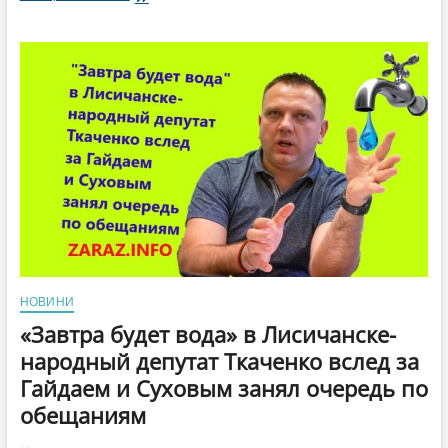
как
работает:
Сколько
законопроектов
зарегистрировали
луганские
мажоритарщики
НОВИНИ
«Завтра будет вода» в Лисичанске-
народный депутат Ткаченко вслед за
Гайдаем и Суховым занял очередь по
обещаниям