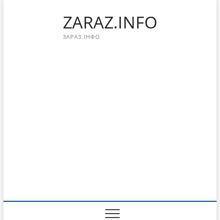
Перейти
ZARAZ.INFO
к
содержимому
ЗАРАЗ.ІНФО