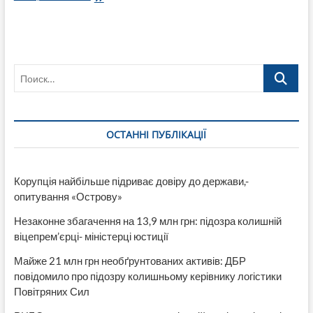
Гора
под
обстрелом
Поиск…
ОСТАННІ ПУБЛІКАЦІЇ
Корупція найбільше підриває довіру до держави,-
опитування «Острову»
Незаконне збагачення на 13,9 млн грн: підозра колишній
віцепрем’єрці- міністерці юстиції
Майже 21 млн грн необґрунтованих активів: ДБР
повідомило про підозру колишньому керівнику логістики
Повітряних Сил