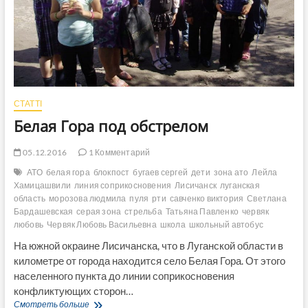
СТАТТІ
Белая Гора под обстрелом
05.12.2016
1 Комментарий
АТО
белая гора
блокпост
бугаев сергей
дети
зона ато
Лейла
Хамицашвили
линия соприкосновения
Лисичанск
луганская
область
морозова людмила
пуля
рти
савченко виктория
Светлана
Бардашевская
серая зона
стрельба
Татьяна Павленко
червяк
любовь
Червяк Любовь Васильевна
школа
школьный автобус
На южной окраине Лисичанска, что в Луганской области в
километре от города находится село Белая Гора. От этого
населенного пункта до линии соприкосновения
конфликтующих сторон…
Белая
Смотреть больше