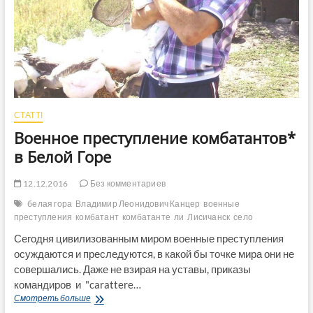
СТАТТІ
Военное преступление комбатантов*
в Белой Горе
12.12.2016
Без комментариев
белая гора
Владимир Леонидович Канцер
военные
преступления
комбатант
комбатанте
ли
Лисичанск
село
Сегодня цивилизованным миром военные преступления
осуждаются и преследуются, в какой бы точке мира они не
совершались. Даже не взирая на уставы, приказы
командиров и "carattere…
Военное
Смотреть больше
преступление