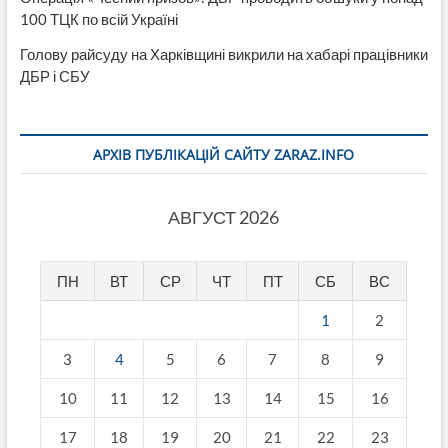
100 ТЦК по всій Україні
Голову райсуду на Харківщині викрили на хабарі працівники
ДБР і СБУ
АРХІВ ПУБЛІКАЦІЙ САЙТУ ZARAZ.INFO
АВГУСТ 2026
ПН
ВТ
СР
ЧТ
ПТ
СБ
ВС
1
2
3
4
5
6
7
8
9
10
11
12
13
14
15
16
17
18
19
20
21
22
23