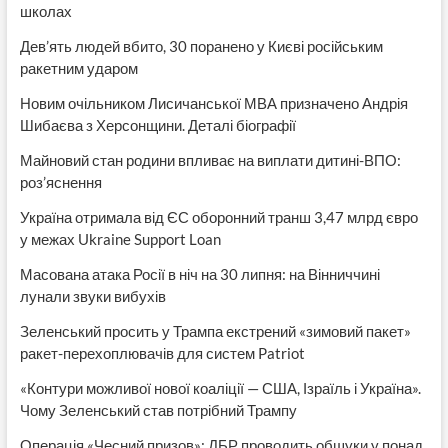
школах
Дев’ять людей вбито, 30 поранено у Києві російським
ракетним ударом
Новим очільником Лисичанської МВА призначено Андрія
Шибаєва з Херсонщини. Деталі біографії
Майновий стан родини впливає на виплати дитині-ВПО:
роз’яснення
Україна отримала від ЄС оборонний транш 3,47 млрд євро
у межах Ukraine Support Loan
Масована атака Росії в ніч на 30 липня: на Вінниччині
лунали звуки вибухів
Зеленський просить у Трампа екстрений «зимовий пакет»
ракет-перехоплювачів для систем Patriot
«Контури можливої нової коаліції — США, Ізраїль і Україна».
Чому Зеленський став потрібний Трампу
Операція «Чесний призов»: ДБР проводить обшуки у понад