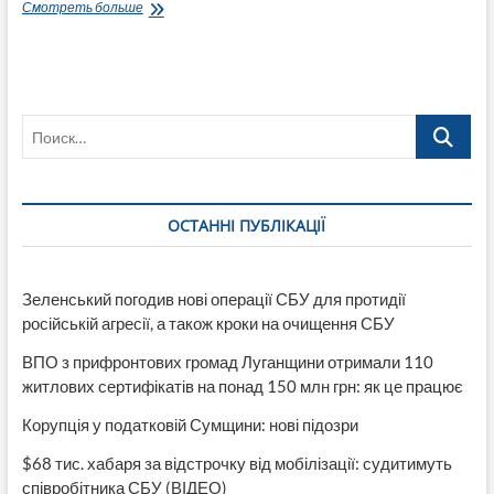
Белая
Смотреть больше
Гора
под
обстрелом
Поиск…
ОСТАННІ ПУБЛІКАЦІЇ
Зеленський погодив нові операції СБУ для протидії
російській агресії, а також кроки на очищення СБУ
ВПО з прифронтових громад Луганщини отримали 110
житлових сертифікатів на понад 150 млн грн: як це працює
Корупція у податковій Сумщини: нові підозри
$68 тис. хабаря за відстрочку від мобілізації: судитимуть
співробітника СБУ (ВІДЕО)