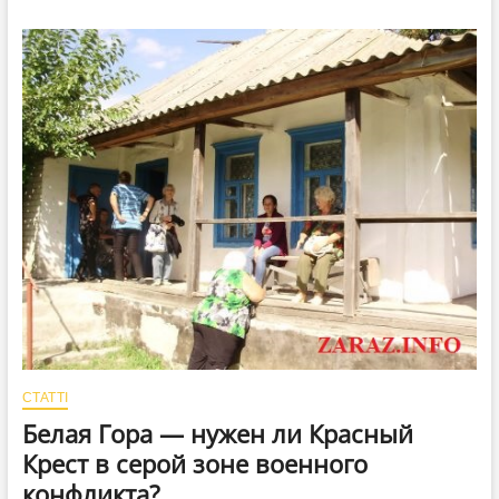
комбатантов*
в
Белой
Горе
СТАТТІ
Белая Гора — нужен ли Красный
Крест в серой зоне военного
конфликта?