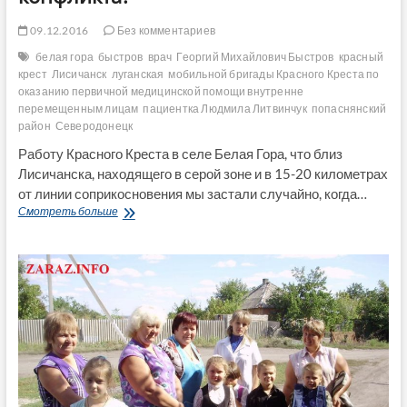
09.12.2016
Без комментариев
белая гора
быстров
врач
Георгий Михайлович Быстров
красный
крест
Лисичанск
луганская
мобильной бригады Красного Креста по
оказанию первичной медицинской помощи внутренне
перемещенным лицам
пациентка Людмила Литвинчук
попаснянский
район
Северодонецк
Работу Красного Креста в селе Белая Гора, что близ
Лисичанска, находящего в серой зоне и в 15-20 километрах
от линии соприкосновения мы застали случайно, когда…
Белая
Смотреть больше
Гора
—
нужен
ли
Красный
Крест
в
серой
зоне
военного
конфликта?