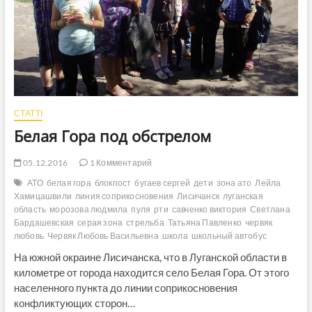
СТАТТІ
Белая Гора под обстрелом
05.12.2016
1 Комментарий
АТО
белая гора
блокпост
бугаев сергей
дети
зона ато
Лейла
Хамицашвили
линия соприкосновения
Лисичанск
луганская
область
морозова людмила
пуля
рти
савченко виктория
Светлана
Бардашевская
серая зона
стрельба
Татьяна Павленко
червяк
любовь
Червяк Любовь Васильевна
школа
школьный автобус
На южной окраине Лисичанска, что в Луганской области в
километре от города находится село Белая Гора. От этого
населенного пункта до линии соприкосновения
конфликтующих сторон…