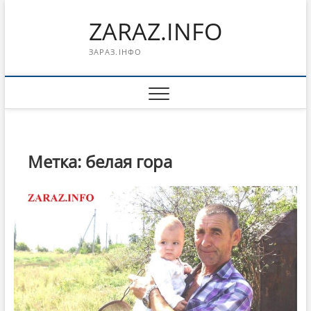
Перейти
ZARAZ.INFO
к
содержимому
ЗАРАЗ.ІНФО
Метка:
белая гора