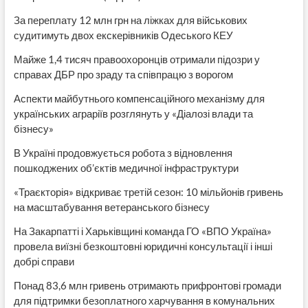
За переплату 12 млн грн на ліжках для військових
судитимуть двох екскерівників Одеського КЕУ
Майже 1,4 тисяч правоохоронців отримали підозри у
справах ДБР про зраду та співпрацю з ворогом
Аспекти майбутнього компенсаційного механізму для
українських аграріїв розглянуть у «Діалозі влади та
бізнесу»
В Україні продовжується робота з відновлення
пошкоджених об’єктів медичної інфраструктури
«Траєкторія» відкриває третій сезон: 10 мільйонів гривень
на масштабування ветеранського бізнесу
На Закарпатті і Харьківщині команда ГО «ВПО Україна»
провела виїзні безкоштовні юридичні консультації і інші
добрі справи
Понад 83,6 млн гривень отримають прифронтові громади
для підтримки безоплатного харчування в комунальних