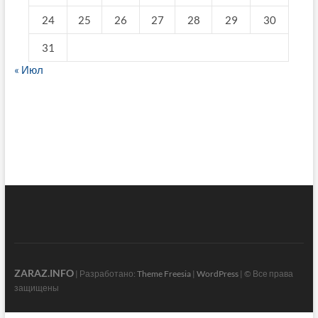
24
25
26
27
28
29
30
31
« Июл
fake breitling
ZARAZ.INFO
| Разработано:
Theme Freesia
|
WordPress
| © Все права
защищены