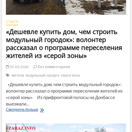
СТАТТІ
«Дешевле купить дом, чем строить
модульный городок»: волонтер
рассказал о программе переселения
жителей из «серой зоны»
05.03.2020
Без комментариев
жители
модульный городок
серая зона
«Дешевле купить дом, чем строить модульный городок»:
волонтер рассказал о программе переселения жителей из
«серой зоны» Из прифронтовой полосы на Донбассе
выезжали…
«Дешевле
Смотреть больше
купить
дом,
чем
строить