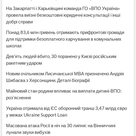
На Закарпатті і Харьківщині команда ГО «ВПО Україна»
провела виїзні безкоштовні юридичні консультації і інші
добрі справи
Понад 83,6 млн гривень отримають прифронтові громади
для підтримки безоплатного харчування в комунальних
школах
Дев’ять людей вбито, 30 поранено у Києві російським
ракетним ударом
Новим очільником Лисичанської МВА призначено Андрія
Шибаєва з Херсонщини. Деталі біографії
Майновий стан родини впливає на виплати дитині-ВПО:
роз’яснення
Україна отримала від ЄС оборонний транш 3,47 млрд євро
у межах Ukraine Support Loan
Масована атака Росії в ніч на 30 липня: на Вінниччині
лунали звуки вибухів