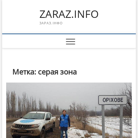
Перейти
ZARAZ.INFO
к
содержимому
ЗАРАЗ.ІНФО
Метка:
серая зона