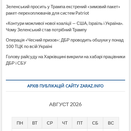
Зеленський просить у Трампа екстрений «зимовий пакет»
ракет-перехоплювачів для систем Patriot
«Контури можливої нової коаліції — США, Ізраїль і Україна».
Чому Зеленський став потрібний Трампу
Операція «Чесний призов»: ДБР проводить обшуки у понад
100 ТЦК по всій Україні
Голову райсуду на Харківщині викрили на хабарі працівники
ДБР і СБУ
АРХІВ ПУБЛІКАЦІЙ САЙТУ ZARAZ.INFO
АВГУСТ 2026
ПН
ВТ
СР
ЧТ
ПТ
СБ
ВС