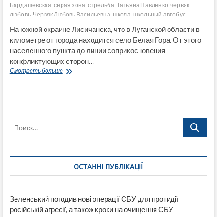
Бардашевская
серая зона
стрельба
Татьяна Павленко
червяк
любовь
Червяк Любовь Васильевна
школа
школьный автобус
На южной окраине Лисичанска, что в Луганской области в
километре от города находится село Белая Гора. От этого
населенного пункта до линии соприкосновения
конфликтующих сторон…
Белая
Смотреть больше
Гора
под
обстрелом
Поиск…
ОСТАННІ ПУБЛІКАЦІЇ
Зеленський погодив нові операції СБУ для протидії
російській агресії, а також кроки на очищення СБУ