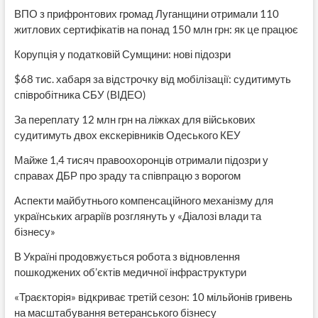
ВПО з прифронтових громад Луганщини отримали 110
житлових сертифікатів на понад 150 млн грн: як це працює
Корупція у податковій Сумщини: нові підозри
$68 тис. хабаря за відстрочку від мобілізації: судитимуть
співробітника СБУ (ВІДЕО)
За переплату 12 млн грн на ліжках для військових
судитимуть двох екскерівників Одеського КЕУ
Майже 1,4 тисяч правоохоронців отримали підозри у
справах ДБР про зраду та співпрацю з ворогом
Аспекти майбутнього компенсаційного механізму для
українських аграріїв розглянуть у «Діалозі влади та
бізнесу»
В Україні продовжується робота з відновлення
пошкоджених об’єктів медичної інфраструктури
«Траєкторія» відкриває третій сезон: 10 мільйонів гривень
на масштабування ветеранського бізнесу