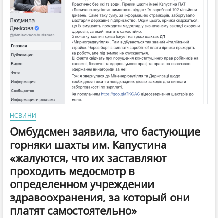
9,85
мільйони
гривень
НОВИНИ
Омбудсмен заявила, что бастующие
горняки шахты им. Капустина
«жалуются, что их заставляют
проходить медосмотр в
определенном учреждении
здравоохранения, за который они
платят самостоятельно»