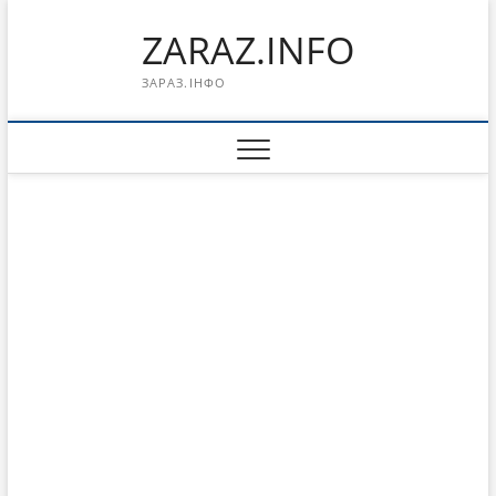
Перейти
ZARAZ.INFO
к
содержимому
ЗАРАЗ.ІНФО