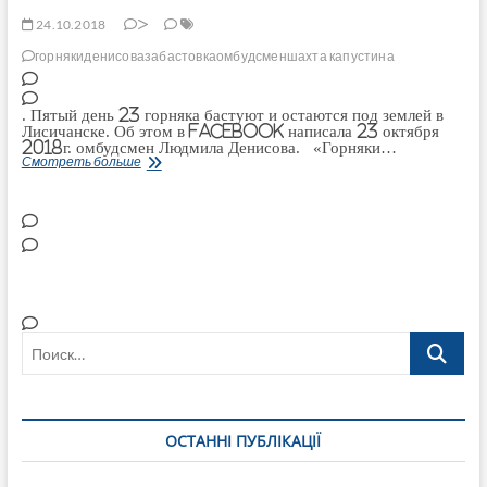
24.10.2018
>
горняки
денисова
забастовка
омбудсмен
шахта капустина
. Пятый день 23 горняка бастуют и остаются под землей в
Лисичанске. Об этом в Facebook написала 23 октября
2018г. омбудсмен Людмила Денисова. «Горняки…
Омбудсмен
Смотреть больше
заявила,
что
бастующие
горняки
шахты
им.
Капустина
«жалуются,
что
их
заставляют
проходить
медосмотр
Поиск…
в
определенном
учреждении
здравоохранения,
за
который
они
платят
ОСТАННІ ПУБЛІКАЦІЇ
самостоятельно»