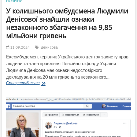
НОВИНИ
У колишнього омбудсмена Людмили
Денісової знайшли ознаки
незаконного збагачення на 9,85
мільйони гривень
11.09.2024
денисова
Ексомбудсмен, керівник Українського центру захисту прав
людини та член правління Пенсійного фонду України
Людмила Денісова має ознаки недостовірного
декларування на 20 млн гривень та незаконного…
У
Смотреть больше
колишнього
омбудсмена
Людмили
Денісової
знайшли
ознаки
незаконного
збагачення
на