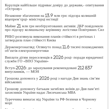
Корупція найбільше підриває довіру до держави,- опитування
«Острову»
Незаконне збагачення на 13,9 млн грн: підозра колишній
віцепрем’єрці- міністерці юстиції
Майже 21 млн грн необґрунтованих активів: ДБР повідомило
про підозру колишньому керівнику логістики Повітряних Сил
РНБО розглянула виконання планів стійкості в регіонах і
затвердила план стійкості Києва
Держенергонагляд: Оглянуто понад 11,6 тисячі пошкоджених
об’єктів електроенергетики
Виплати дітям переселенців в 2026 році- поради юридичної
служби ГО «ВПО України»
Вступ-2026: до зарахування рекомендовані 212 837
випускників, — МОН
Грошова допомога у 2026 році з нагоди Дня знань сім’ям
військових
Грошову допомогу батькам загиблих воїнів до Дня пам’яті
захисників України надає Лисичанська МВА
Туреччина вимагає від України та РФ безпеки в Чорному
морі