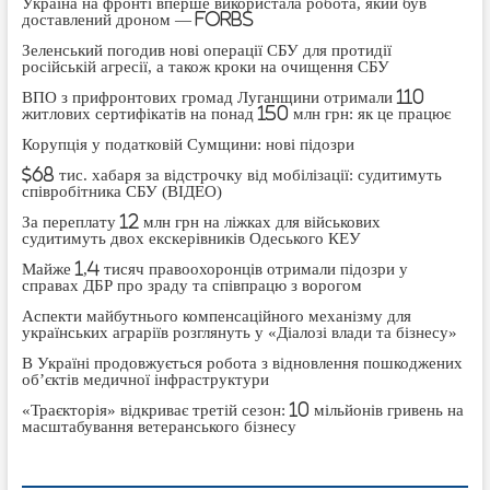
Україна на фронті вперше використала робота, який був
доставлений дроном — Forbs
Зеленський погодив нові операції СБУ для протидії
російській агресії, а також кроки на очищення СБУ
ВПО з прифронтових громад Луганщини отримали 110
житлових сертифікатів на понад 150 млн грн: як це працює
Корупція у податковій Сумщини: нові підозри
$68 тис. хабаря за відстрочку від мобілізації: судитимуть
співробітника СБУ (ВІДЕО)
За переплату 12 млн грн на ліжках для військових
судитимуть двох екскерівників Одеського КЕУ
Майже 1,4 тисяч правоохоронців отримали підозри у
справах ДБР про зраду та співпрацю з ворогом
Аспекти майбутнього компенсаційного механізму для
українських аграріїв розглянуть у «Діалозі влади та бізнесу»
В Україні продовжується робота з відновлення пошкоджених
об’єктів медичної інфраструктури
«Траєкторія» відкриває третій сезон: 10 мільйонів гривень на
масштабування ветеранського бізнесу