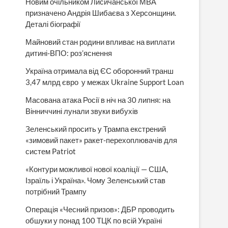
Новим очільником Лисичанської МВА
призначено Андрія Шибаєва з Херсонщини.
Деталі біографії
Майновий стан родини впливає на виплати
дитині-ВПО: роз’яснення
Україна отримала від ЄС оборонний транш
3,47 млрд євро у межах Ukraine Support Loan
Масована атака Росії в ніч на 30 липня: на
Вінниччині лунали звуки вибухів
Зеленський просить у Трампа екстрений
«зимовий пакет» ракет-перехоплювачів для
систем Patriot
«Контури можливої нової коаліції — США,
Ізраїль і Україна». Чому Зеленський став
потрібний Трампу
Операція «Чесний призов»: ДБР проводить
обшуки у понад 100 ТЦК по всій Україні