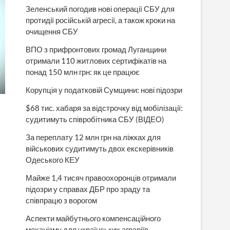
Зеленський погодив нові операції СБУ для
протидії російській агресії, а також кроки на
очищення СБУ
ВПО з прифронтових громад Луганщини
отримали 110 житлових сертифікатів на
понад 150 млн грн: як це працює
Корупція у податковій Сумщини: нові підозри
$68 тис. хабаря за відстрочку від мобілізації:
судитимуть співробітника СБУ (ВІДЕО)
За переплату 12 млн грн на ліжках для
військових судитимуть двох екскерівників
Одеського КЕУ
Майже 1,4 тисяч правоохоронців отримали
підозри у справах ДБР про зраду та
співпрацю з ворогом
Аспекти майбутнього компенсаційного
механізму для українських аграріїв