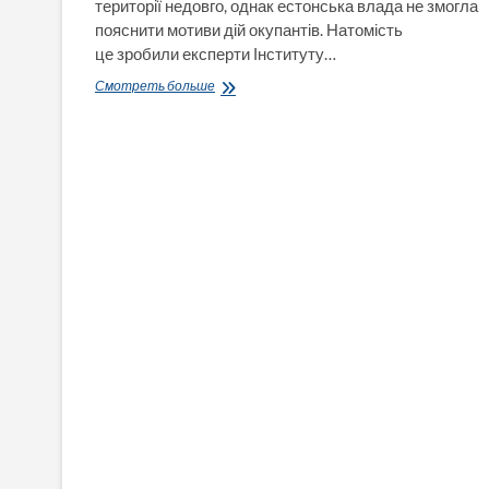
території недовго, однак естонська влада не змогла
пояснити мотиви дій окупантів. Натомість
це зробили експерти Інституту…
З
Смотреть больше
Україною
схоже
вже
було.
«Нульова
фаза»
війни
з
НАТО:
ISW
розцінив
висадку
російських
прикордонників
в
Естонії
як
свідому
провокацію
Кремля