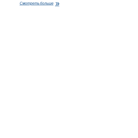
Українських
Смотреть больше
біженців
у
Естонії
чекають
зміни:
запроваджені
нові
вимоги