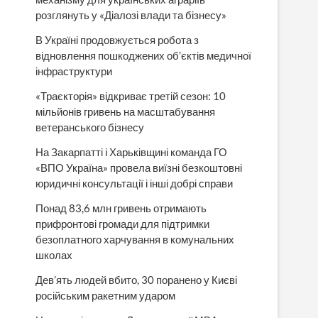
розглянуть у «Діалозі влади та бізнесу»
В Україні продовжується робота з
відновлення пошкоджених об’єктів медичної
інфраструктури
«Траєкторія» відкриває третій сезон: 10
мільйонів гривень на масштабування
ветеранського бізнесу
На Закарпатті і Харьківщині команда ГО
«ВПО Україна» провела виїзні безкоштовні
юридичні консультації і інші добрі справи
Понад 83,6 млн гривень отримають
прифронтові громади для підтримки
безоплатного харчування в комунальних
школах
Дев’ять людей вбито, 30 поранено у Києві
російським ракетним ударом