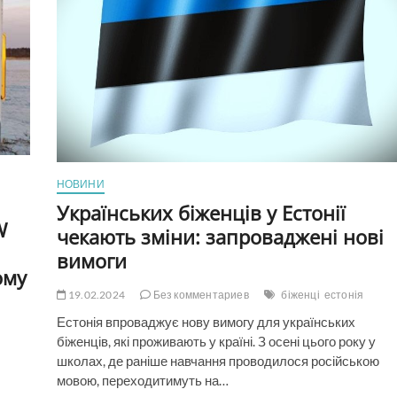
НОВИНИ
Українських біженців у Естонії
W
чекають зміни: запроваджені нові
вимоги
ому
19.02.2024
Без комментариев
біженці
естонія
Естонія впроваджує нову вимогу для українських
біженців, які проживають у країні. З осені цього року у
школах, де раніше навчання проводилося російською
мовою, переходитимуть на…