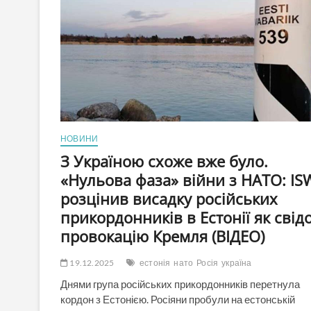
НОВИНИ
З Україною схоже вже було.
«Нульова фаза» війни з НАТО: IS
розцінив висадку російських
прикордонників в Естонії як свід
провокацію Кремля (ВІДЕО)
19.12.2025
естонія
нато
Росія
україна
Днями група російських прикордонників перетнула
кордон з Естонією. Росіяни пробули на естонській