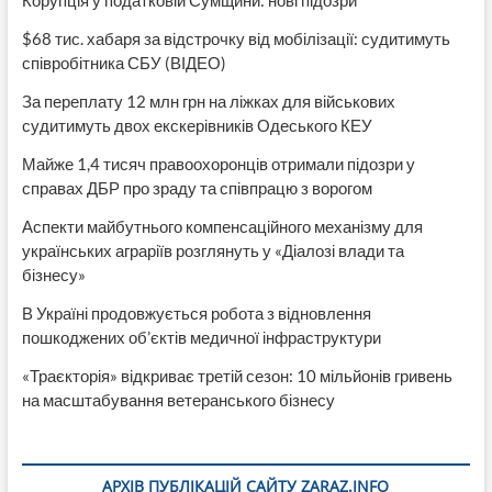
Корупція у податковій Сумщини: нові підозри
$68 тис. хабаря за відстрочку від мобілізації: судитимуть
співробітника СБУ (ВІДЕО)
За переплату 12 млн грн на ліжках для військових
судитимуть двох екскерівників Одеського КЕУ
Майже 1,4 тисяч правоохоронців отримали підозри у
справах ДБР про зраду та співпрацю з ворогом
Аспекти майбутнього компенсаційного механізму для
українських аграріїв розглянуть у «Діалозі влади та
бізнесу»
В Україні продовжується робота з відновлення
пошкоджених об’єктів медичної інфраструктури
«Траєкторія» відкриває третій сезон: 10 мільйонів гривень
на масштабування ветеранського бізнесу
АРХІВ ПУБЛІКАЦІЙ САЙТУ ZARAZ.INFO