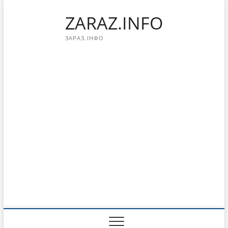
Перейти
ZARAZ.INFO
к
содержимому
ЗАРАЗ.ІНФО