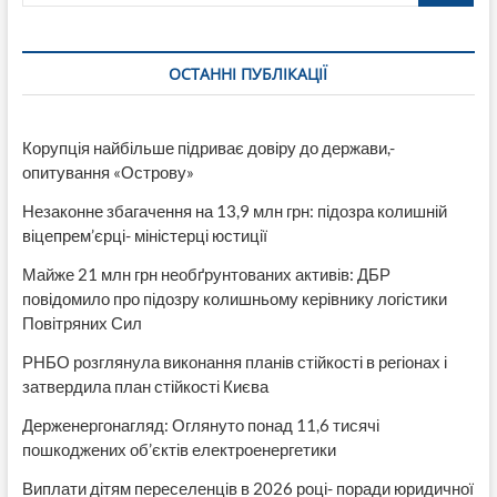
Инфографика.
Часть
3-
ОСТАННІ ПУБЛІКАЦІЇ
я
Корупція найбільше підриває довіру до держави,-
опитування «Острову»
Незаконне збагачення на 13,9 млн грн: підозра колишній
віцепрем’єрці- міністерці юстиції
Майже 21 млн грн необґрунтованих активів: ДБР
повідомило про підозру колишньому керівнику логістики
Повітряних Сил
РНБО розглянула виконання планів стійкості в регіонах і
затвердила план стійкості Києва
Держенергонагляд: Оглянуто понад 11,6 тисячі
пошкоджених об’єктів електроенергетики
Виплати дітям переселенців в 2026 році- поради юридичної