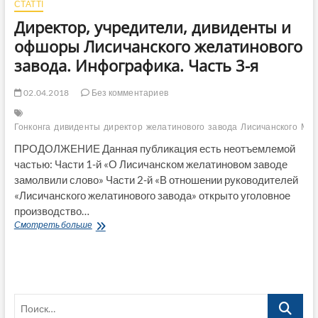
СТАТТІ
Директор, учредители, дивиденты и
офшоры Лисичанского желатинового
завода. Инфографика. Часть 3-я
02.04.2018
Без комментариев
Гонконга
дивиденты
директор
желатинового
завода
Лисичанского
Мол
ПРОДОЛЖЕНИЕ Данная публикация есть неотъемлемой
частью: Части 1-й «О Лисичанском желатиновом заводе
замолвили слово» Части 2-й «В отношении руководителей
«Лисичанского желатинового завода» открыто уголовное
производство…
Директор,
Смотреть больше
учредители,
дивиденты
и
офшоры
Лисичанского
Поиск…
желатинового
завода.