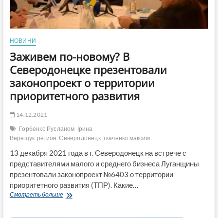
НОВИНИ
Заживем по-новому? В
Северодонецке презентовали
законопроект о территории
приоритетного развития
14.12.2021
Горбенко Русланом
Ірина
Верещук
регион
Северодонецк
ткаченко максим
13 декабря 2021 года в г. Северодонецк на встрече с
представителями малого и среднего бизнеса Луганщины
презентовали законопроект №6403 о территории
приоритетного развития (ТПР). Какие…
Заживем
Смотреть больше
по-
новому?