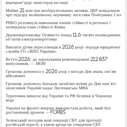
віцепрем’єрці- міністерці юстиції
Майже 21 млн грн необґрунтованих активів: ДБР повідомило
про підозру колишньому керівнику логістики Повітряних Сил
РНБО розглянула виконання планів стійкості в регіонах і
затвердила план стійкості Києва
Держенергонагляд: Оглянуто понад 11,6 тисячі пошкоджених
об’єктів електроенергетики
Виплати дітям переселенців в 2026 році- поради юридичної
служби ГО «ВПО України»
Вступ-2026: до зарахування рекомендовані 212 837
випускників, — МОН
Грошова допомога у 2026 році з нагоди Дня знань сім’ям
військових
Грошову допомогу батькам загиблих воїнів до Дня пам’яті
захисників України надає Лисичанська МВА
Туреччина вимагає від України та РФ безпеки в Чорному
морі
Україна на фронті вперше використала робота, який був
доставлений дроном — Forbs
Зеленський погодив нові операції СБУ для протидії
російській агресії, а також кроки на очищення СБУ