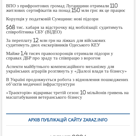
ВПО з прифронтових громад Луганщини отримали 110
житлових сертифікатів на понад 150 млн грн: як це працює
Корупція у податковій Сумщини: нові підозри
$68 тис. хабаря за відстрочку від мобілізації: судитимуть
співробітника СБУ (ВІДЕО)
За переплату 12 млн грн на ліжках для військових
судитимуть двох екскерівників Одеського КЕУ
Майже 1,4 тисяч правоохоронців отримали підозри у
справах ДБР про зраду та співпрацю з ворогом
Аспекти майбутнього компенсаційного механізму для
українських аграріїв розглянуть у «Діалозі влади та бізнесу»
В Україні продовжується робота з відновлення пошкоджених
об’єктів медичної інфраструктури
«Траєкторія» відкриває третій сезон: 10 мільйонів гривень на
масштабування ветеранського бізнесу
АРХІВ ПУБЛІКАЦІЙ САЙТУ ZARAZ.INFO