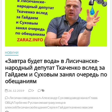
нардепа
Горбенко
о
коррупционном
правонарушении
НОВИНИ
«Завтра будет вода» в Лисичанске-
народный депутат Ткаченко вслед за
Гайдаем и Суховым занял очередь по
обещаниям
26.12.2019
>
«Лисичанскводоканал»
Александр Сухов
вода
водоканал
Глава
ОВЦА
Горбенко Русланом
завтра
кузнецов
алексей
Лисичанск
обещания
Сергея Гайдая
ткаченко максим