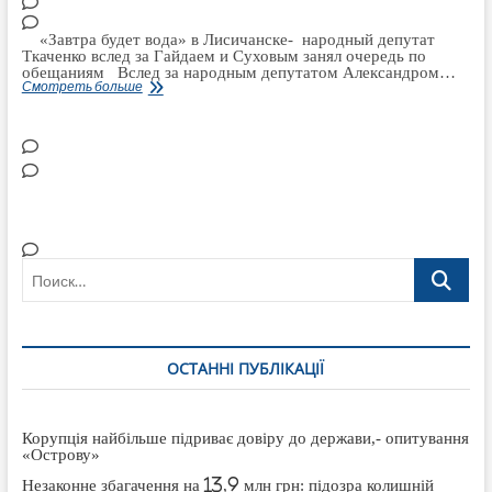
«Завтра будет вода» в Лисичанске- народный депутат
Ткаченко вслед за Гайдаем и Суховым занял очередь по
обещаниям Вслед за народным депутатом Александром…
«Завтра
Смотреть больше
будет
вода»
в
Лисичанске-
народный
депутат
Ткаченко
вслед
за
Гайдаем
и
Суховым
занял
Поиск…
очередь
по
обещаниям
ОСТАННІ ПУБЛІКАЦІЇ
Корупція найбільше підриває довіру до держави,- опитування
«Острову»
Незаконне збагачення на 13,9 млн грн: підозра колишній