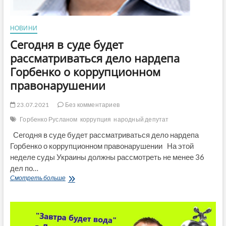
НОВИНИ
Сегодня в суде будет
рассматриваться дело нардепа
Горбенко о коррупционном
правонарушении
23.07.2021
Без комментариев
Горбенко Русланом
коррупция
народный депутат
Сегодня в суде будет рассматриваться дело нардепа
Горбенко о коррупционном правонарушении На этой
неделе суды Украины должны рассмотреть не менее 36
дел по…
Сегодня
Смотреть больше
в
суде
будет
рассматриваться
дело