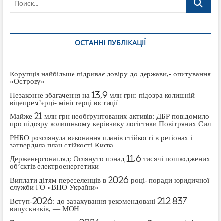
ОСТАННІ ПУБЛІКАЦІЇ
Корупція найбільше підриває довіру до держави,- опитування
«Острову»
Незаконне збагачення на 13,9 млн грн: підозра колишній
віцепрем’єрці- міністерці юстиції
Майже 21 млн грн необґрунтованих активів: ДБР повідомило
про підозру колишньому керівнику логістики Повітряних Сил
РНБО розглянула виконання планів стійкості в регіонах і
затвердила план стійкості Києва
Держенергонагляд: Оглянуто понад 11,6 тисячі пошкоджених
об’єктів електроенергетики
Виплати дітям переселенців в 2026 році- поради юридичної
служби ГО «ВПО України»
Вступ-2026: до зарахування рекомендовані 212 837
випускників, — МОН