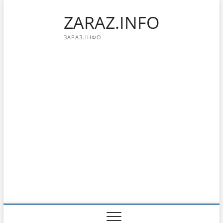
Перейти
ZARAZ.INFO
к
содержимому
ЗАРАЗ.ІНФО