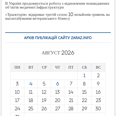
В Україні продовжується робота з відновлення пошкоджених
об’єктів медичної інфраструктури
«Траєкторія» відкриває третій сезон: 10 мільйонів гривень на
масштабування ветеранського бізнесу
АРХІВ ПУБЛІКАЦІЙ САЙТУ ZARAZ.INFO
АВГУСТ 2026
ПН
ВТ
СР
ЧТ
ПТ
СБ
ВС
1
2
3
4
5
6
7
8
9
10
11
12
13
14
15
16
17
18
19
20
21
22
23
24
25
26
27
28
29
30