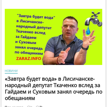
из
луганских
нардепов
проголосовал
за
отключение
должников
от
коммунальных
услуг?
НОВИНИ
«Завтра будет вода» в Лисичанске-
народный депутат Ткаченко вслед за
Гайдаем и Суховым занял очередь по
обещаниям