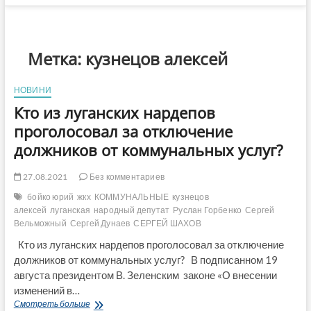
Метка:
кузнецов алексей
НОВИНИ
Кто из луганских нардепов
проголосовал за отключение
должников от коммунальных услуг?
27.08.2021
Без комментариев
бойко юрий
жкх
КОММУНАЛЬНЫЕ
кузнецов
алексей
луганская
народный депутат
Руслан Горбенко
Сергей
Вельможный
Сергей Дунаев
СЕРГЕЙ ШАХОВ
Кто из луганских нардепов проголосовал за отключение
должников от коммунальных услуг? В подписанном 19
августа президентом В. Зеленским законе «О внесении
изменений в…
Кто
Смотреть больше