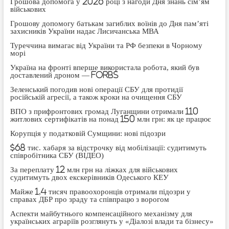
Грошова допомога у 2026 році з нагоди Дня знань сім’ям
військових
Грошову допомогу батькам загиблих воїнів до Дня пам’яті
захисників України надає Лисичанська МВА
Туреччина вимагає від України та РФ безпеки в Чорному
морі
Україна на фронті вперше використала робота, який був
доставлений дроном — Forbs
Зеленський погодив нові операції СБУ для протидії
російській агресії, а також кроки на очищення СБУ
ВПО з прифронтових громад Луганщини отримали 110
житлових сертифікатів на понад 150 млн грн: як це працює
Корупція у податковій Сумщини: нові підозри
$68 тис. хабаря за відстрочку від мобілізації: судитимуть
співробітника СБУ (ВІДЕО)
За переплату 12 млн грн на ліжках для військових
судитимуть двох екскерівників Одеського КЕУ
Майже 1,4 тисяч правоохоронців отримали підозри у
справах ДБР про зраду та співпрацю з ворогом
Аспекти майбутнього компенсаційного механізму для
українських аграріїв розглянуть у «Діалозі влади та бізнесу»