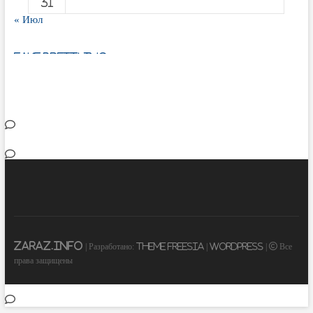
31
« Июл
fake breitling
ZARAZ.INFO
| Разработано:
Theme Freesia
|
WordPress
| © Все
права защищены