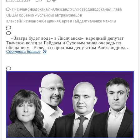
26.12.2019
>
«Лисичанскводоканал»
Александр Сухов
вода
водоканал
Глава
ОВЦА
Горбенко Русланом
завтра
кузнецов
алексей
Лисичанск
обещания
Сергея Гайдая
ткаченко максим
«Завтра будет вода» в Лисичанске- народный депутат
Ткаченко вслед за Гайдаем и Суховым занял очередь по
обещаниям Вслед за народным депутатом Александром…
«Завтра
Смотреть больше
будет
вода»
в
Лисичанске-
народный
депутат
Ткаченко
вслед
за
Гайдаем
и
Суховым
занял
очередь
по
обещаниям