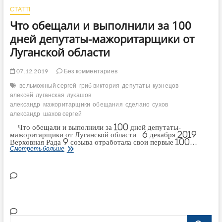
СТАТТІ
Что обещали и выполнили за 100
дней депутаты-мажоритарщики от
Луганской области
07.12.2019
Без комментариев
вельможный сергей
гриб виктория
депутаты
кузнецов
алексей
луганская
лукашов
александр
мажоритарщики
обещания
сделано
сухов
александр
шахов сергей
Что обещали и выполнили за 100 дней депутаты-
мажоритарщики от Луганской области 6 декабря 2019
Верховная Рада 9 созыва отработала свои первые 100…
Что
Смотреть больше
обещали
и
выполнили
за
100
дней
депутаты-
мажоритарщики
от
Луганской
области
Поиск…