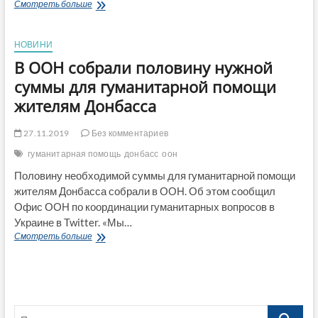
Координатор
Смотреть больше
ООН
по
гуманитарным
НОВИНИ
вопросам
В ООН собрали половину нужной
в
Украине
суммы для гуманитарной помощи
приветствует
жителям Донбасса
открытие
нового
пункта
27.11.2019
Без комментариев
пересечения
гуманитарная помощь
донбасс
оон
в
Луганской
Половину необходимой суммы для гуманитарной помощи
области
жителям Донбасса собрали в ООН. Об этом сообщил
для
Офис ООН по координации гуманитарных вопросов в
доставки
гуманитарной
Украине в Twitter. «Мы…
помощи
В
Смотреть больше
ООН
собрали
половину
нужной
суммы
Поиск…
для