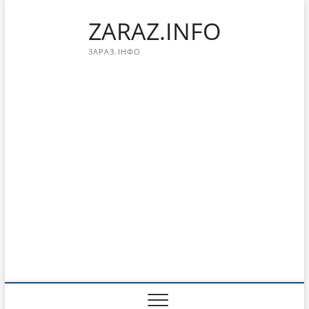
Перейти
ZARAZ.INFO
к
содержимому
ЗАРАЗ.ІНФО