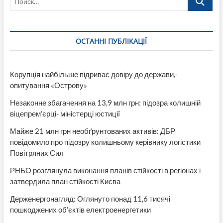
гуманитарной
помощи
жителям
Донбасса
ОСТАННІ ПУБЛІКАЦІЇ
Корупція найбільше підриває довіру до держави,-
опитування «Острову»
Незаконне збагачення на 13,9 млн грн: підозра колишній
віцепрем’єрці- міністерці юстиції
Майже 21 млн грн необґрунтованих активів: ДБР
повідомило про підозру колишньому керівнику логістики
Повітряних Сил
РНБО розглянула виконання планів стійкості в регіонах і
затвердила план стійкості Києва
Держенергонагляд: Оглянуто понад 11,6 тисячі
пошкоджених об’єктів електроенергетики