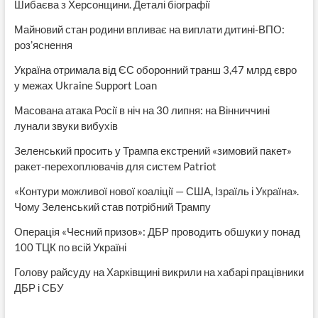
Шибаєва з Херсонщини. Деталі біографії
Майновий стан родини впливає на виплати дитині-ВПО:
роз’яснення
Україна отримала від ЄС оборонний транш 3,47 млрд євро
у межах Ukraine Support Loan
Масована атака Росії в ніч на 30 липня: на Вінниччині
лунали звуки вибухів
Зеленський просить у Трампа екстрений «зимовий пакет»
ракет-перехоплювачів для систем Patriot
«Контури можливої нової коаліції — США, Ізраїль і Україна».
Чому Зеленський став потрібний Трампу
Операція «Чесний призов»: ДБР проводить обшуки у понад
100 ТЦК по всій Україні
Голову райсуду на Харківщині викрили на хабарі працівники
ДБР і СБУ