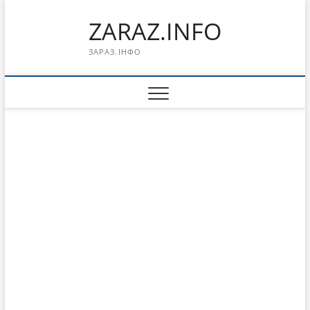
Перейти
ZARAZ.INFO
к
содержимому
ЗАРАЗ.ІНФО