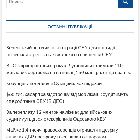
и
Донецкой
областей
ОСТАННІ ПУБЛІКАЦІЇ
Зеленський погодив нові операції СБУ для протидії
російській агресії, а також кроки на очищення СБУ
ВПО з прифронтових громад Луганщини отримали 110
житлових сертифікатів на понад 150 млн грн: як це працює
Корупція у податковій Сумщини: нові підозри
$68 тис. хабаря за відстрочку від мобілізації: судитимуть
співробітника СБУ (ВІДЕО)
За переплату 12 млн грн на ліжках для військових
судитимуть двох екскерівників Одеського КЕУ
Майже 1,4 тисяч правоохоронців отримали підозри у
справах ДБР про зраду та співпрацю з ворогом