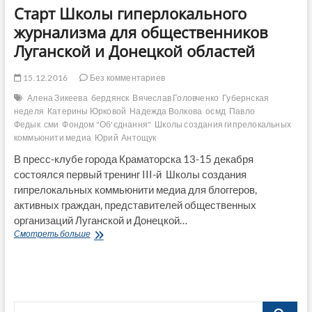
Старт Школы гиперлокального
журнализма для общественников
Луганской и Донецкой областей
15.12.2016
Без комментариев
Алена Зикеева
бердянск
Вячеслав Головченко
Губернская
неделя
Катерины Юрковой
Надежда Волкова
осмд
Павло
Федык
сми
Фондом "Об'єднання"
Школы создания гипрелокальных
коммьюнити медиа
Юрий Антощук
В пресс-клубе города Краматорска 13-15 декабря
состоялся первый тренинг III-й Школы создания
гипрелокальных коммьюнити медиа для блоггеров,
активных граждан, представителей общественных
организаций Луганской и Донецкой…
Старт
Смотреть больше
Школы
гиперлокального
журнализма
для
общественников
Поиск…
Луганской