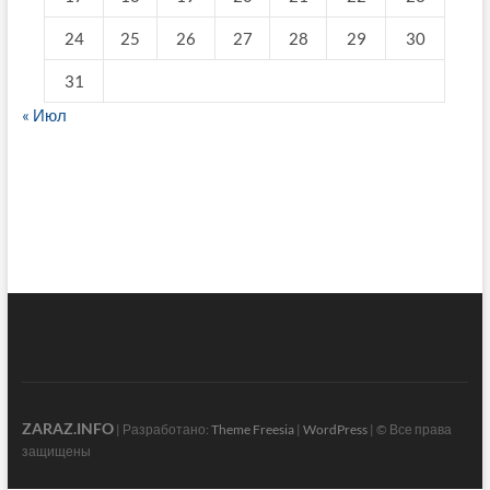
24
25
26
27
28
29
30
31
« Июл
fake breitling
ZARAZ.INFO
| Разработано:
Theme Freesia
|
WordPress
| © Все права
защищены