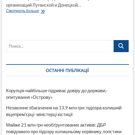
организаций Луганской и Донецкой…
Старт
Смотреть больше
Школы
гиперлокального
журнализма
для
общественников
Поиск…
Луганской
и
Донецкой
областей
ОСТАННІ ПУБЛІКАЦІЇ
Корупція найбільше підриває довіру до держави,-
опитування «Острову»
Незаконне збагачення на 13,9 млн грн: підозра колишній
віцепрем’єрці- міністерці юстиції
Майже 21 млн грн необґрунтованих активів: ДБР
повідомило про підозру колишньому керівнику логістики