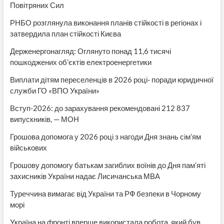
Повітряних Сил
РНБО розглянула виконання планів стійкості в регіонах і
затвердила план стійкості Києва
Держенергонагляд: Оглянуто понад 11,6 тисячі
пошкоджених об’єктів електроенергетики
Виплати дітям переселенців в 2026 році- поради юридичної
служби ГО «ВПО України»
Вступ-2026: до зарахування рекомендовані 212 837
випускників, — МОН
Грошова допомога у 2026 році з нагоди Дня знань сім’ям
військових
Грошову допомогу батькам загиблих воїнів до Дня пам’яті
захисників України надає Лисичанська МВА
Туреччина вимагає від України та РФ безпеки в Чорному
морі
Україна на фронті вперше використала робота, який був