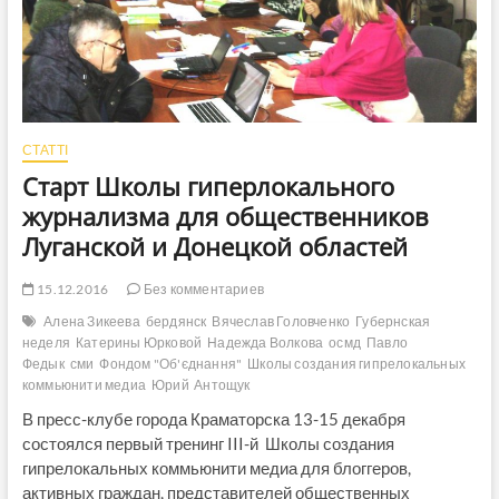
СТАТТІ
Старт Школы гиперлокального
журнализма для общественников
Луганской и Донецкой областей
15.12.2016
Без комментариев
Алена Зикеева
бердянск
Вячеслав Головченко
Губернская
неделя
Катерины Юрковой
Надежда Волкова
осмд
Павло
Федык
сми
Фондом "Об'єднання"
Школы создания гипрелокальных
коммьюнити медиа
Юрий Антощук
В пресс-клубе города Краматорска 13-15 декабря
состоялся первый тренинг III-й Школы создания
гипрелокальных коммьюнити медиа для блоггеров,
активных граждан, представителей общественных