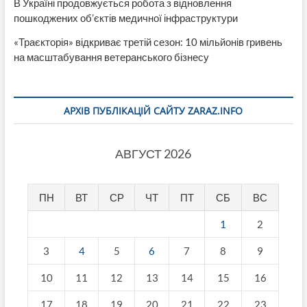
В Україні продовжується робота з відновлення
пошкоджених об’єктів медичної інфраструктури
«Траєкторія» відкриває третій сезон: 10 мільйонів гривень
на масштабування ветеранського бізнесу
АРХІВ ПУБЛІКАЦІЙ САЙТУ ZARAZ.INFO
АВГУСТ 2026
ПН
ВТ
СР
ЧТ
ПТ
СБ
ВС
1
2
3
4
5
6
7
8
9
10
11
12
13
14
15
16
17
18
19
20
21
22
23