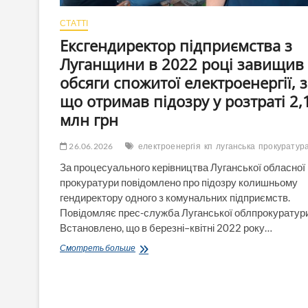
СТАТТІ
Ексгендиректор підприємства з
Луганщини в 2022 році завищив
обсяги спожитої електроенергії, 
що отримав підозру у розтраті 2,
млн грн
26.06.2026
електроенергія
кп
луганська
прокуратур
За процесуального керівництва Луганської обласної
прокуратури повідомлено про підозру колишньому
гендиректору одного з комунальних підприємств.
Повідомляє прес-служба Луганської облпрокуратури
Встановлено, що в березні–квітні 2022 року…
Ексгендиректор
Смотреть больше
підприємства
з
Луганщини
в