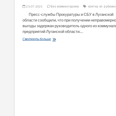
23.07.2021
Без комментариев
взятка
кп
рубежн
Пресс-службы Прокуратуры и СБУ в Луганской
области сообщили, что при получении неправомерн
выгоды задержан руководитель одного из коммуна
предприятий Луганской области.…
Взятка
Смотреть больше
за
заключение
договора
поставки
товара
—
разоблачен
руководитель
КП,
он
же
депутат
Рубежанского
горсовета