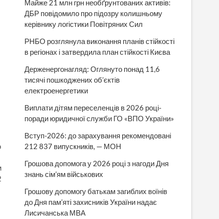
Майже 21 млн грн необґрунтованих активів:
ДБР повідомило про підозру колишньому
керівнику логістики Повітряних Сил
РНБО розглянула виконання планів стійкості
в регіонах і затвердила план стійкості Києва
Держенергонагляд: Оглянуто понад 11,6
тисячі пошкоджених об’єктів
електроенергетики
Виплати дітям переселенців в 2026 році-
поради юридичної служби ГО «ВПО України»
Вступ-2026: до зарахування рекомендовані
212 837 випускників, — МОН
о
Грошова допомога у 2026 році з нагоди Дня
м
знань сім’ям військових
2
Грошову допомогу батькам загиблих воїнів
до Дня пам’яті захисників України надає
Лисичанська МВА