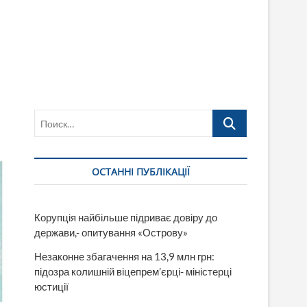
Поиск…
ОСТАННІ ПУБЛІКАЦІЇ
Корупція найбільше підриває довіру до
держави,- опитування «Острову»
Незаконне збагачення на 13,9 млн грн:
підозра колишній віцепрем’єрці- міністерці
юстиції