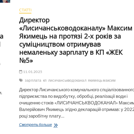
СТАТТІ
Директор
«Лисичансьководоканалу» Максим
за
Якимець на протязі 2-х років за
1
суміцництвом отримував
немаленьку зарплату в КП «ЖЕК
№5»
а
11.01.2025
зарплата
кп
лисичанськводоканал
якимець максим
Директор Лисичанського комунального спціалізованног
.
підприємства по видобутку, обробці, реалізації води і
очищенню стоків «ЛИСИЧАНСЬКВОДОКАНАЛ» Макси
Валерійович Якимець згідно декларацій отримав: у 202
році заробітну плату…
Директор
Смотреть больше
«Лисичансьководоканалу»