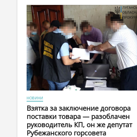
2022
році
завищив
обсяги
спожитої
електроенергії,
за
що
отримав
підозру
у
розтраті
2,1
млн
грн
НОВИНИ
Взятка за заключение договора
поставки товара — разоблачен
руководитель КП, он же депутат
Рубежанского горсовета