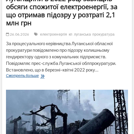
обсяги спожитої електроенергії, за
що отримав підозру у розтраті 2,1
млн грн
26.06.2026
електроенергія
кп
луганська
прокуратура
За процесуального керівництва Луганської обласної
прокуратури повідомлено про підозру колишньому
гендиректору одного з комунальних підприємств.
Повідомляє прес-служба Луганської облпрокуратури.
Встановлено, що в березні–квітні 2022 року…
Ексгендиректор
Смотреть больше
підприємства
з
Луганщини
в
2022
році
завищив
обсяги
спожитої
електроенергії,