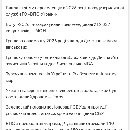
Виплати дітям переселенців в 2026 році- поради юридичної
служби ГО «ВПО України»
Вступ-2026: до зарахування рекомендовані 212 837
випускників, — МОН
Грошова допомога у 2026 році з нагоди Дня знань сім’ям
військових
Грошову допомогу батькам загиблих воїнів до Дня пам’яті
захисників України надає Лисичанська МВА
Туреччина вимагає від України та РФ безпеки в Чорному
морі
Україна на фронті вперше використала робота, який був
доставлений дроном — Forbs
Зеленський погодив нові операції СБУ для протидії
російській агресії, а також кроки на очищення СБУ
ВПО з прифронтових громад Луганщини отримали 110
житлових сертифікатів на понад 150 млн грн: як це працює