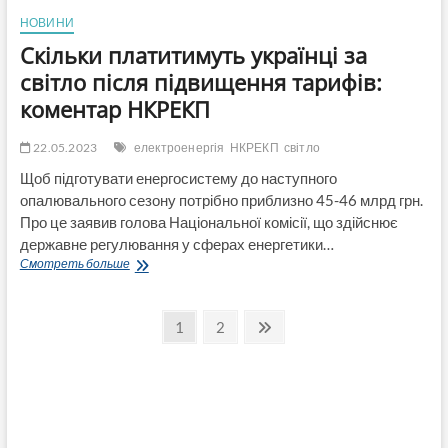
НОВИНИ
Скільки платитимуть українці за
світло після підвищення тарифів:
коментар НКРЕКП
22.05.2023
електроенергія
НКРЕКП
світло
Щоб підготувати енергосистему до наступного
опалювального сезону потрібно приблизно 45-46 млрд грн.
Про це заявив голова Національної комісії, що здійснює
державне регулювання у сферах енергетики…
Скільки
Смотреть больше
платитимуть
українці
Пагинация
за
Страница
Страница
След.
1
2
світло
страница
записей
після
підвищення
тарифів:
коментар
НКРЕКП