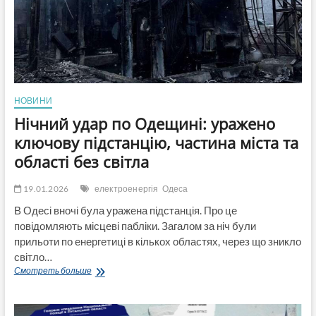
за
що
отримав
підозру
у
розтраті
2,1
млн
НОВИНИ
грн
Нічний удар по Одещині: уражено
ключову підстанцію, частина міста та
області без світла
19.01.2026
електроенергія
Одеса
В Одесі вночі була уражена підстанція. Про це
повідомляють місцеві пабліки. Загалом за ніч були
прильоти по енергетиці в кількох областях, через що зникло
світло…
Нічний
Смотреть больше
удар
по
Одещині: