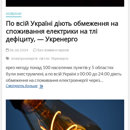
НОВИНИ
По всій Україні діють обмеження на
споживання електрики на тлі
дефіциту, — Укренерго
06.06.2024
Без комментариев
електроенергія
світло
Укренерго
ерез негоду понад 100 населених пунктів у 5 областях
були знеструмлені, а по всій Україні з 00:00 до 24:00 діють
обмеження на споживання електроенергії через…
По
Смотреть больше
всій
Україні
діють
обмеження
на
споживання
електрики
на