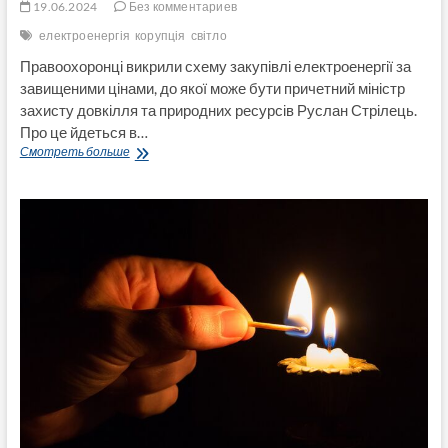
19.06.2024
Без комментариев
електроенергія
корупція
світло
Правоохоронці викрили схему закупівлі електроенергії за
завищеними цінами, до якої може бути причетний міністр
захисту довкілля та природних ресурсів Руслан Стрілець.
Про це йдеться в…
Відсотки
Смотреть больше
Люцифера:
міністра
Стрільця
та
його
команду
підозрюють
у
розкраданні
78
мільйонів
гривень
на
оборудках
зі
світлом