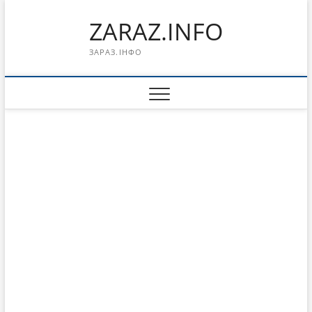
Перейти
ZARAZ.INFO
к
содержимому
ЗАРАЗ.ІНФО