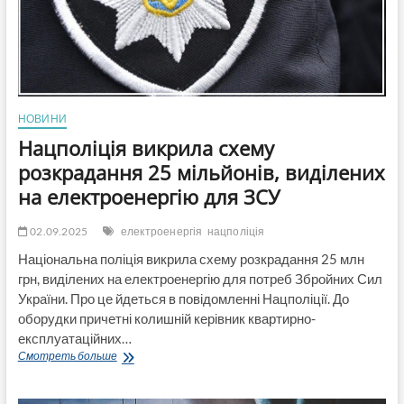
нібито
поставку
електроенергії
для
«роботи»
знеструмлених
насосних
НОВИНИ
станцій
Нацполіція викрила схему
у
квітні-
розкрадання 25 мільйонів, виділених
травні
на електроенергію для ЗСУ
2022
року
02.09.2025
електроенергія
нацполіція
Національна поліція викрила схему розкрадання 25 млн
грн, виділених на електроенергію для потреб Збройних Сил
України. Про це йдеться в повідомленні Нацполіції. До
оборудки причетні колишній керівник квартирно-
експлуатаційних…
Нацполіція
Смотреть больше
викрила
схему
розкрадання