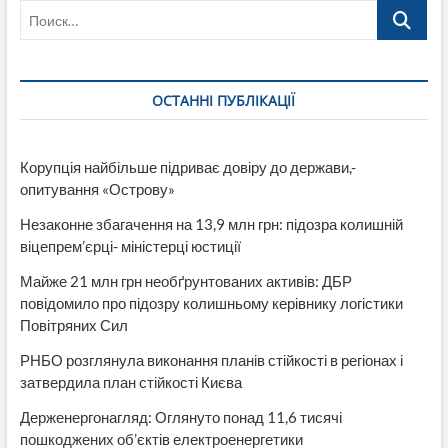
Поиск…
ОСТАННІ ПУБЛІКАЦІЇ
Корупція найбільше підриває довіру до держави,-
опитування «Острову»
Незаконне збагачення на 13,9 млн грн: підозра колишній
віцепрем’єрці- міністерці юстиції
Майже 21 млн грн необґрунтованих активів: ДБР
повідомило про підозру колишньому керівнику логістики
Повітряних Сил
РНБО розглянула виконання планів стійкості в регіонах і
затвердила план стійкості Києва
Держенергонагляд: Оглянуто понад 11,6 тисячі
пошкоджених об’єктів електроенергетики