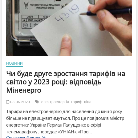
піднімуть
тарифи
на
електроенергію
НОВИНИ
Чи буде друге зростання тарифів на
світло у 2023 році: відповідь
Міненерго
03.06.2023
електроенергія
тариф
ціна
Тарифи на електроенергію для населення до кінця року
більше не підвищуватимуться. Про це повідомив міністр
енергетики України Герман Галущенко в ефірі
телемарафону, передає «УНІАН«. «Про…
Чи
Смотреть больше