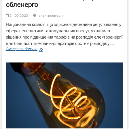
обленерго
24.05.2023
електроенергія
Національна комісія, що здійснює державне регулювання у
сферах енергетики та комунальних послуг, ухвалила
рішення про підвищення тарифів на розподіл електроенергії
для більшості компаній-операторів систем розподілу.…
Електроенергія
Смотреть больше
подорожчає-
НКРЕКП
схвалила
підвищення
тарифів
для
обленерго