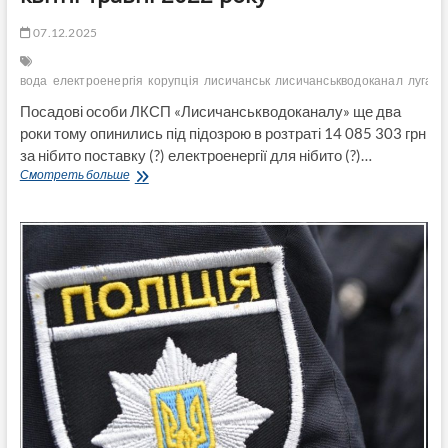
07.12.2025
вода
електроенергія
корупція
лисичанськ
лисичанськводоканал
луганс
Посадові особи ЛКСП «Лисичанськводоканалу» ще два
роки тому опинились під підозрою в розтраті 14 085 303 грн
за нібито поставку (?) електроенергії для нібито (?)…
Справа
Смотреть больше
є,
а
звинувачення
«зависло»:
Посадовці
«Лисичанськводоканалу»
під
підозрою
в
розтраті
більше
14
млн
грн
за