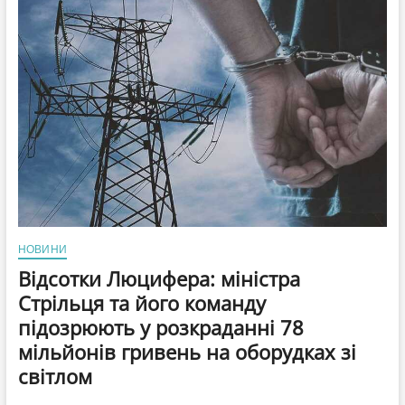
25
мільйонів,
виділених
на
електроенергію
для
ЗСУ
НОВИНИ
Відсотки Люцифера: міністра
Стрільця та його команду
підозрюють у розкраданні 78
мільйонів гривень на оборудках зі
світлом