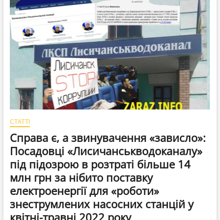
уражено
ключову
підстанцію,
частина
міста
та
області
без
світла
СТАТТІ
Справа є, а звинувачення «зависло»:
Посадовці «Лисичанськводоканалу»
під підозрою в розтраті більше 14
млн грн за нібито поставку
електроенергії для «роботи»
знеструмлених насосних станцій у
квітні-травні 2022 року