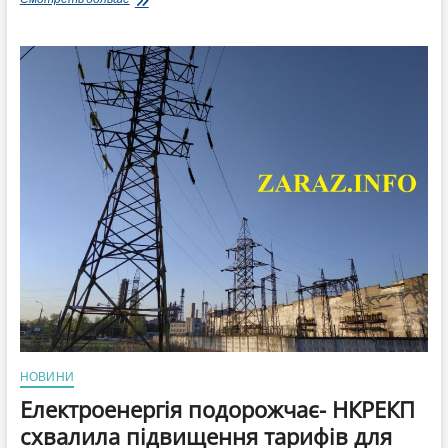
буде
друге
зростання
тарифів
на
світло
у
2023
році:
відповідь
Міненерго
НОВИНИ
Електроенергія подорожчає- НКРЕКП
схвалила підвищення тарифів для