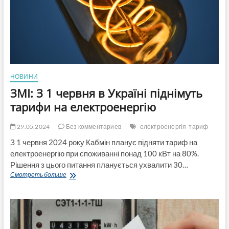
тлі
дефіциту,
—
Укренерго
НОВИНИ
ЗМІ: З 1 червня в Україні піднімуть
тарифи на електроенергію
29.05.2024
Без комментариев
електроенергія
тариф
З 1 червня 2024 року Кабмін планує підняти тариф на
електроенергію при споживанні понад 100 кВт на 80%.
Рішення з цього питання планується ухвалити 30…
ЗМІ:
Смотреть больше
З
1
червня
в
Україні