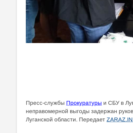
Пресс-службы
Прокуратуры
и СБУ в Лу
неправомерной выгоды задержан руков
Луганской области. Передает
ZARAZ.IN