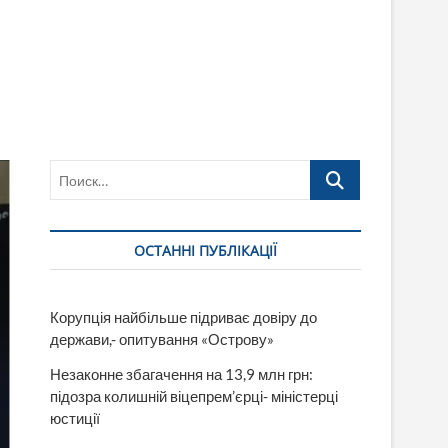
Поиск…
ОСТАННІ ПУБЛІКАЦІЇ
Корупція найбільше підриває довіру до
держави,- опитування «Острову»
Незаконне збагачення на 13,9 млн грн:
підозра колишній віцепрем’єрці- міністерці
юстиції