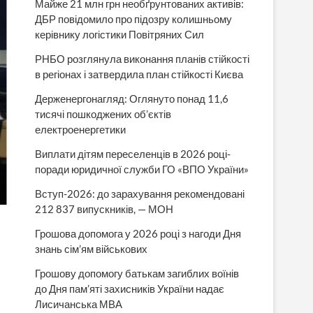
Майже 21 млн грн необґрунтованих активів:
ДБР повідомило про підозру колишньому
керівнику логістики Повітряних Сил
РНБО розглянула виконання планів стійкості
в регіонах і затвердила план стійкості Києва
Держенергонагляд: Оглянуто понад 11,6
тисячі пошкоджених об’єктів
електроенергетики
Виплати дітям переселенців в 2026 році-
поради юридичної служби ГО «ВПО України»
Вступ-2026: до зарахування рекомендовані
212 837 випускників, — МОН
Грошова допомога у 2026 році з нагоди Дня
знань сім’ям військових
Грошову допомогу батькам загиблих воїнів
до Дня пам’яті захисників України надає
Лисичанська МВА