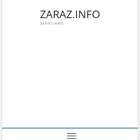
Перейти
ZARAZ.INFO
к
содержимому
ЗАРАЗ.ІНФО