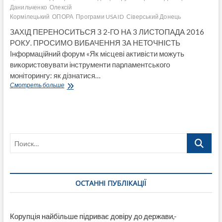
Данильченко
Олексій
Кормілецький
ОПОРА
Програми USAID
Сіверський Донець
ЗАХІД ПЕРЕНОСИТЬСЯ З 2-ГО НА 3 ЛИСТОПАДА 2016
РОКУ. ПРОСИМО ВИБАЧЕННЯ ЗА НЕТОЧНІСТЬ
Інформаційний форум «Як місцеві активісти можуть
використовувати інструменти парламентського
моніторингу: як дізнатися…
3
Смотреть больше
листопада
в
Сєвєродонецьку
форум
«Як
Поиск…
дізнатися
все
про
свого
депутата»
ОСТАННІ ПУБЛІКАЦІЇ
Корупція найбільше підриває довіру до держави,-