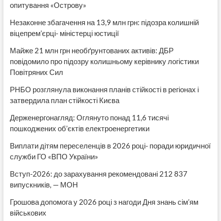
опитування «Острову»
Незаконне збагачення на 13,9 млн грн: підозра колишній
віцепрем’єрці- міністерці юстиції
Майже 21 млн грн необґрунтованих активів: ДБР
повідомило про підозру колишньому керівнику логістики
Повітряних Сил
РНБО розглянула виконання планів стійкості в регіонах і
затвердила план стійкості Києва
Держенергонагляд: Оглянуто понад 11,6 тисячі
пошкоджених об’єктів електроенергетики
Виплати дітям переселенців в 2026 році- поради юридичної
служби ГО «ВПО України»
Вступ-2026: до зарахування рекомендовані 212 837
випускників, — МОН
Грошова допомога у 2026 році з нагоди Дня знань сім’ям
військових