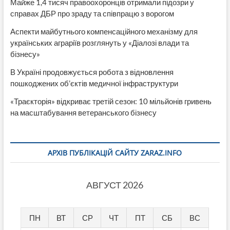
Майже 1,4 тисяч правоохоронців отримали підозри у
справах ДБР про зраду та співпрацю з ворогом
Аспекти майбутнього компенсаційного механізму для
українських аграріїв розглянуть у «Діалозі влади та
бізнесу»
В Україні продовжується робота з відновлення
пошкоджених об’єктів медичної інфраструктури
«Траєкторія» відкриває третій сезон: 10 мільйонів гривень
на масштабування ветеранського бізнесу
АРХІВ ПУБЛІКАЦІЙ САЙТУ ZARAZ.INFO
АВГУСТ 2026
ПН
ВТ
СР
ЧТ
ПТ
СБ
ВС