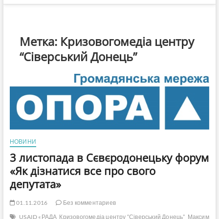
Метка:
Кризовогомедіа центру
“Сіверський Донець”
НОВИНИ
3 листопада в Сєвєродонецьку форум
«Як дізнатися все про свого
депутата»
01.11.2016
Без комментариев
USAID «РАДА
Кризовогомедіа центру “Сіверський Донець”
Максим