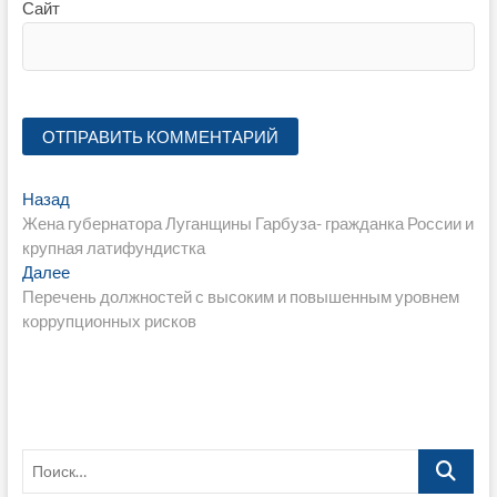
Сайт
Навигация
Предыдущая
Назад
запись:
Жена губернатора Луганщины Гарбуза- гражданка России и
по
крупная латифундистка
записям
Следующая
Далее
запись:
Перечень должностей с высоким и повышенным уровнем
коррупционных рисков
Поиск…