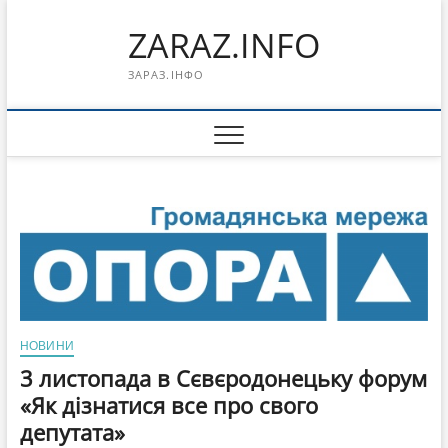
Перейти
ZARAZ.INFO
к
содержимому
ЗАРАЗ.ІНФО
НОВИНИ
3 листопада в Сєвєродонецьку форум
«Як дізнатися все про свого
депутата»