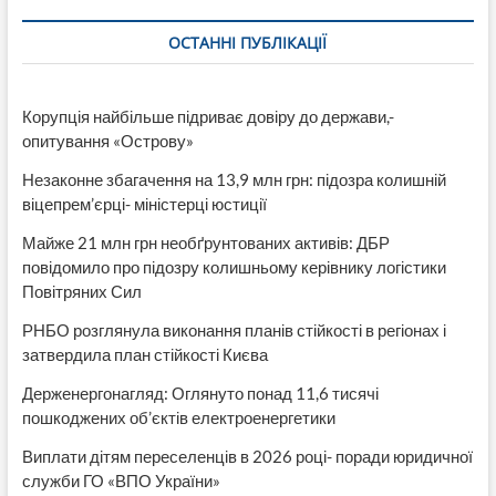
свого
депутата»
ОСТАННІ ПУБЛІКАЦІЇ
Корупція найбільше підриває довіру до держави,-
опитування «Острову»
Незаконне збагачення на 13,9 млн грн: підозра колишній
віцепрем’єрці- міністерці юстиції
Майже 21 млн грн необґрунтованих активів: ДБР
повідомило про підозру колишньому керівнику логістики
Повітряних Сил
РНБО розглянула виконання планів стійкості в регіонах і
затвердила план стійкості Києва
Держенергонагляд: Оглянуто понад 11,6 тисячі
пошкоджених об’єктів електроенергетики
Виплати дітям переселенців в 2026 році- поради юридичної
служби ГО «ВПО України»