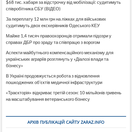
$68 тис. хабаря за відстрочку від мобілізації: судитимуть
співробітника СБУ (ВІДЕО)
За переплату 12 млн грн на ліжках для військових
судитимуть двох екскерівників Одеського КЕУ
Майже 1,4 тисяч правоохоронців отримали підозри у
справах ДБР про зраду та співпрацю з ворогом
Аспекти майбутнього компенсаційного механізму для
українських аграріїв розглянуть у «Діалозі влади та
бізнесу»
В Україні продовжується робота з відновлення
пошкоджених об’єктів медичної інфраструктури
«Траєкторія» відкриває третій сезон: 10 мільйонів гривень
на масштабування ветеранського бізнесу
АРХІВ ПУБЛІКАЦІЙ САЙТУ ZARAZ.INFO