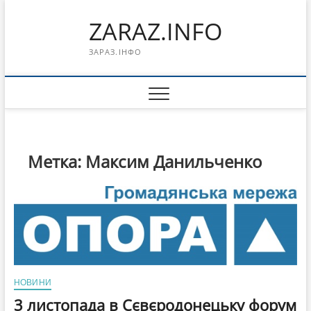
Перейти
ZARAZ.INFO
к
содержимому
ЗАРАЗ.ІНФО
Метка:
Максим Данильченко
НОВИНИ
3 листопада в Сєвєродонецьку форум