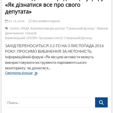
«Як дізнатися все про свого
депутата»
01.11.2016
Без комментариев
USAID «РАДА
Кризовогомедіа центру “Сіверський Донець”
Максим
Данильченко
Олексій
Кормілецький
ОПОРА
Програми USAID
Сіверський Донець
ЗАХІД ПЕРЕНОСИТЬСЯ З 2-ГО НА 3 ЛИСТОПАДА 2016
РОКУ. ПРОСИМО ВИБАЧЕННЯ ЗА НЕТОЧНІСТЬ
Інформаційний форум «Як місцеві активісти можуть
використовувати інструменти парламентського
моніторингу: як дізнатися…
3
Смотреть больше
листопада
в
Сєвєродонецьку
форум
«Як
Поиск…
дізнатися
все
про