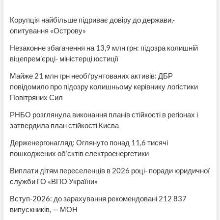
виділити
1000
Корупція найбільше підриває довіру до держави,-
грн
опитування «Острову»
Незаконне збагачення на 13,9 млн грн: підозра колишній
віцепрем’єрці- міністерці юстиції
Майже 21 млн грн необґрунтованих активів: ДБР
повідомило про підозру колишньому керівнику логістики
Повітряних Сил
РНБО розглянула виконання планів стійкості в регіонах і
затвердила план стійкості Києва
Держенергонагляд: Оглянуто понад 11,6 тисячі
пошкоджених об’єктів електроенергетики
Виплати дітям переселенців в 2026 році- поради юридичної
служби ГО «ВПО України»
Вступ-2026: до зарахування рекомендовані 212 837
випускників, — МОН