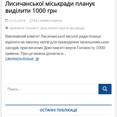
Лисичанської міськради планує
виділити 1000 грн
12.01.2018
Без комментариев
виконком
Голокост
Дню пам’яті жертв
міськрада
Виконавчий комітет Лисичанської міської ради планує
віділити на закупку квітів для проведення загальноміських
заходів, присвячених Дню пам’яті жертв Голокосту 1000
гривень. Про це можна дізнатися…
На
Смотреть больше
проведення
загальноміських
заходів,
присвячених
Дню
Поиск…
пам’яті
жертв
Голокосту
виконком
Лисичанської
ОСТАННІ ПУБЛІКАЦІЇ
міськради
планує