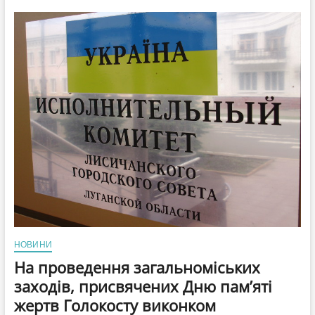
прокуратури
Луганської
області
на
користь
Сєвєродонецької
міської
ради
стягнуто
кошти
у
сумі
понад
1
млн
грн
НОВИНИ
На проведення загальноміських
заходів, присвячених Дню пам’яті
жертв Голокосту виконком