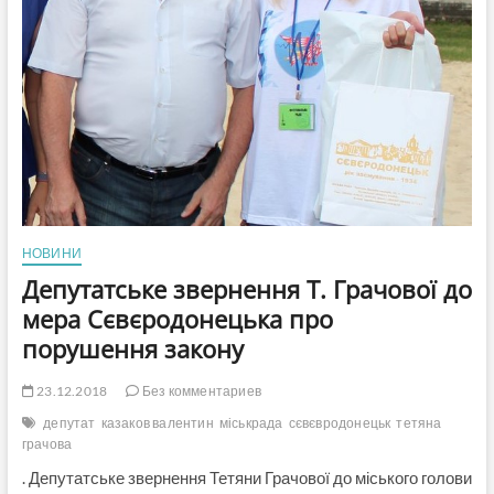
НОВИНИ
Депутатське звернення Т. Грачової до
мера Сєвєродонецька про
порушення закону
23.12.2018
Без комментариев
депутат
казаков валентин
міськрада
сєвєвродонецьк
тетяна
грачова
. Депутатське звернення Тетяни Грачової до міського голови