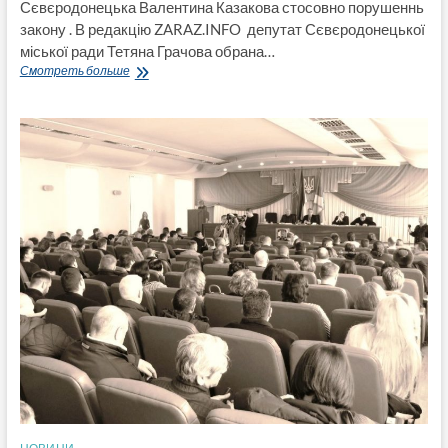
Сєвєродонецька Валентина Казакова стосовно порушеннь
закону . В редакцію ZARAZ.INFO депутат Сєвєродонецької
міської ради Тетяна Грачова обрана…
Депутатське
Смотреть больше
звернення
Т.
Грачової
до
мера
Сєвєродонецька
про
порушення
закону