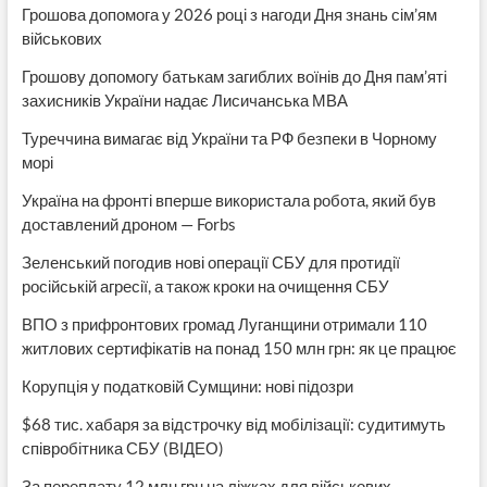
Грошова допомога у 2026 році з нагоди Дня знань сім’ям
військових
Грошову допомогу батькам загиблих воїнів до Дня пам’яті
захисників України надає Лисичанська МВА
Туреччина вимагає від України та РФ безпеки в Чорному
морі
Україна на фронті вперше використала робота, який був
доставлений дроном — Forbs
Зеленський погодив нові операції СБУ для протидії
російській агресії, а також кроки на очищення СБУ
ВПО з прифронтових громад Луганщини отримали 110
житлових сертифікатів на понад 150 млн грн: як це працює
Корупція у податковій Сумщини: нові підозри
$68 тис. хабаря за відстрочку від мобілізації: судитимуть
співробітника СБУ (ВІДЕО)
За переплату 12 млн грн на ліжках для військових