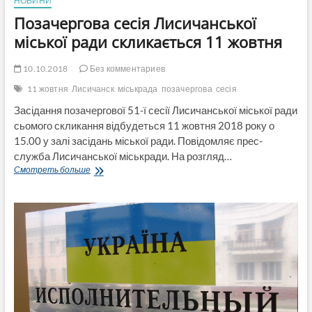
НОВИНИ
Позачергова сесія Лисичанської
міської ради скликається 11 жовтня
10.10.2018
Без комментариев
11 жовтня
Лисичанск
міськрада
позачергова
сесія
Засідання позачергової 51-ї сесії Лисичанської міської ради
сьомого скликання відбудеться 11 жовтня 2018 року о
15.00 у залі засідань міської ради. Повідомляє прес-
служба Лисичанської міськради. На розгляд…
Позачергова
Смотреть больше
сесія
Лисичанської
міської
ради
скликається
11
жовтня