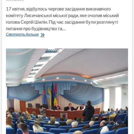
17 квітня, відбулось чергове засідання виконавчого
комітету Лисичанської міської ради, яке очолив міський
голова Сергій Шилін. Під час засідання були розглянуті
питання про будівництво та…
«Стадіон
Смотреть больше
«Шахтар»,
освіту,
стан
здоров’я
населення,
культурну
спадщину,
теплові
лічільники
та
інше
обговорювали
17
квітня
на
черговому
засіданні
виконкому