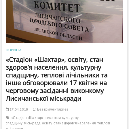
НОВИНИ
«Стадіон «Шахтар», освіту, стан
здоров’я населення, культурну
спадщину, теплові лічільники та
інше обговорювали 17 квітня на
черговому засіданні виконкому
Лисичанської міськради
17.04.2018
Без комментариев
«Стадіон «Шахтар»
виконком
культурну
спадщину
міськрада
освіту
стан здоров’я населення
теплові
лічільники