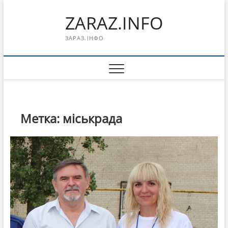
Перейти
ZARAZ.INFO
к
содержимому
ЗАРАЗ.ІНФО
Метка:
міськрада