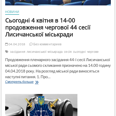
Лисичанської
міськради
НОВИНИ
Сьогодні 4 квітня в 14-00
продовження чергової 44 сесії
Лисичанської міськради
04.04.2018
Без комментариев
засідання
лисичанської
міськрада
сесія
сьогодні
чергове
Продовження пленарного засідання 44-ї сесії Лисичанської
міської ради сьомого скликання призначено на 14.00 годину
04.04.2018 року. На розгляд міської ради виносяться
наступні питання. 1. Про…
Сьогодні
Смотреть больше
4
квітня
в
14-
00
продовження
чергової