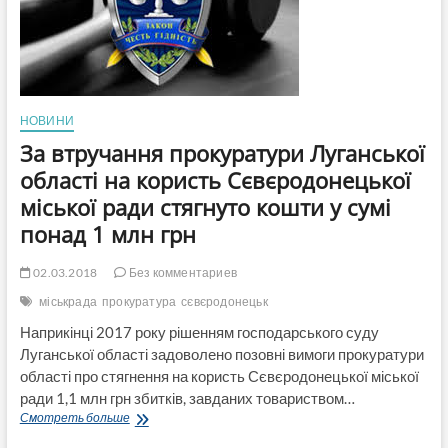
44
сесії
Лисичанської
міськради
НОВИНИ
За втручання прокуратури Луганської
області на користь Сєвєродонецької
міської ради стягнуто кошти у сумі
понад 1 млн грн
02.03.2018
Без комментариев
міськрада
прокуратура
сєвєродонецьк
Наприкінці 2017 року рішенням господарського суду
Луганської області задоволено позовні вимоги прокуратури
області про стягнення на користь Сєвєродонецької міської
ради 1,1 млн грн збитків, завданих товариством…
За
Смотреть больше
втручання