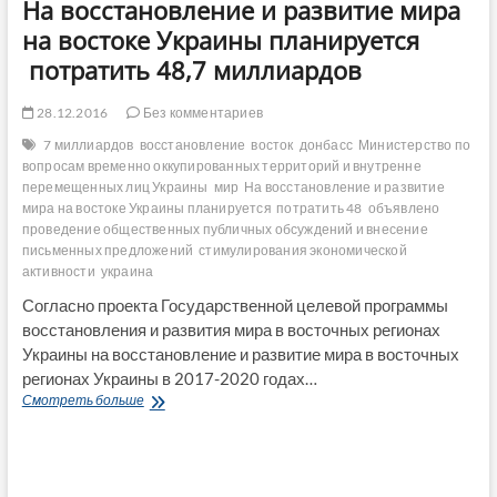
На восстановление и развитие мира
на востоке Украины планируется
потратить 48,7 миллиардов
28.12.2016
Без комментариев
7 миллиардов
восстановление
восток
донбасс
Министерство по
вопросам временно оккупированных территорий и внутренне
перемещенных лиц Украины
мир
На восстановление и развитие
мира на востоке Украины планируется потратить 48
объявлено
проведение общественных публичных обсуждений и внесение
письменных предложений
стимулирования экономической
активности
украина
Согласно проекта Государственной целевой программы
восстановления и развития мира в восточных регионах
Украины на восстановление и развитие мира в восточных
регионах Украины в 2017-2020 годах…
На
Смотреть больше
восстановление
и
развитие
мира