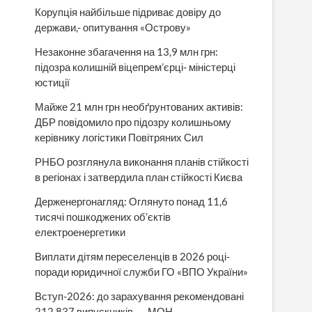
Корупція найбільше підриває довіру до
держави,- опитування «Острову»
Незаконне збагачення на 13,9 млн грн:
підозра колишній віцепрем’єрці- міністерці
юстиції
Майже 21 млн грн необґрунтованих активів:
ДБР повідомило про підозру колишньому
керівнику логістики Повітряних Сил
РНБО розглянула виконання планів стійкості
в регіонах і затвердила план стійкості Києва
Держенергонагляд: Оглянуто понад 11,6
тисячі пошкоджених об’єктів
електроенергетики
Виплати дітям переселенців в 2026 році-
поради юридичної служби ГО «ВПО України»
Вступ-2026: до зарахування рекомендовані
212 837 випускників, — МОН