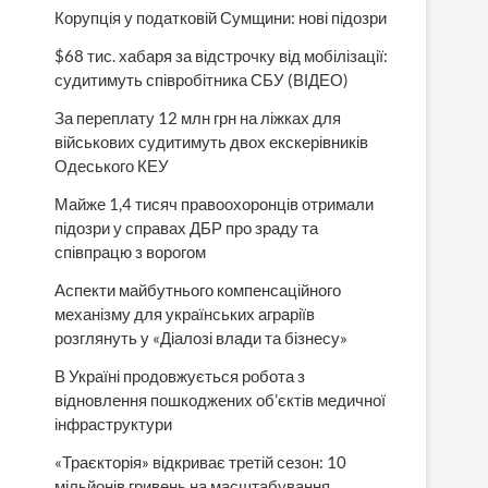
Корупція у податковій Сумщини: нові підозри
$68 тис. хабаря за відстрочку від мобілізації:
судитимуть співробітника СБУ (ВІДЕО)
За переплату 12 млн грн на ліжках для
військових судитимуть двох екскерівників
Одеського КЕУ
Майже 1,4 тисяч правоохоронців отримали
підозри у справах ДБР про зраду та
співпрацю з ворогом
Аспекти майбутнього компенсаційного
механізму для українських аграріїв
розглянуть у «Діалозі влади та бізнесу»
В Україні продовжується робота з
відновлення пошкоджених об’єктів медичної
інфраструктури
«Траєкторія» відкриває третій сезон: 10
мільйонів гривень на масштабування