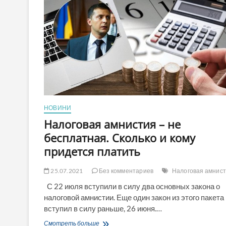
НОВИНИ
Налоговая амнистия – не
бесплатная. Сколько и кому
придется платить
25.07.2021
Без комментариев
Налоговая амнис
С 22 июля вступили в силу два основных закона о
налоговой амнистии. Еще один закон из этого пакета
вступил в силу раньше, 26 июня.…
Налоговая
Смотреть больше