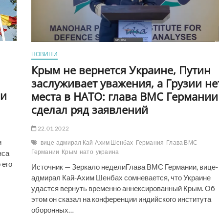
територією
Молдови
і
Румунії,
викликом
НАТО
НОВИНИ
Крым не вернется Украине, Путин
заслуживает уважения, а Грузии не
ми
места в НАТО: глава ВМС Германии
сделал ряд заявлений
22.01.2022
и
вице-адмирал Кай-Ахим Шенбах
Германия
Глава ВМС
Германии
Крым
нато
украина
нса
 его
Источник — Зеркало неделиГлава ВМС Германии, вице-
адмирал Кай-Ахим Шенбах сомневается, что Украине
удастся вернуть временно аннексированный Крым. Об
этом он сказал на конференции индийского института
оборонных…