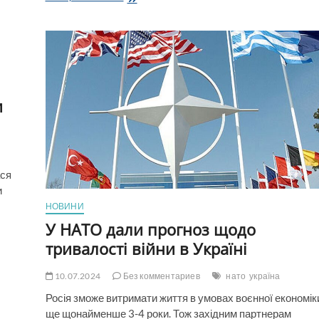
Мелоні
щодо
статті
5
НАТО
для
України
виявить
и
справжні
наміри
Путіна,
–
Bloomberg
ася
и
НОВИНИ
У НАТО дали прогноз щодо
тривалості війни в Україні
10.07.2024
Без комментариев
нато
україна
Росія зможе витримати життя в умовах воєнної економік
ще щонайменше 3-4 роки. Тож західним партнерам