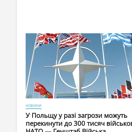
вступ
до
НАТО
НОВИНИ
У Польщу у разі загрози можуть
перекинути до 300 тисяч військо
НАТО — Генштаб Війська