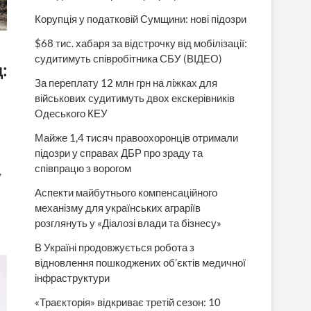
Корупція у податковій Сумщини: нові підозри
$68 тис. хабаря за відстрочку від мобілізації:
судитимуть співробітника СБУ (ВІДЕО)
:
За переплату 12 млн грн на ліжках для
військових судитимуть двох екскерівників
Одеського КЕУ
Майже 1,4 тисяч правоохоронців отримали
підозри у справах ДБР про зраду та
співпрацю з ворогом
,
Аспекти майбутнього компенсаційного
механізму для українських аграріїв
розглянуть у «Діалозі влади та бізнесу»
В Україні продовжується робота з
відновлення пошкоджених об’єктів медичної
інфраструктури
«Траєкторія» відкриває третій сезон: 10