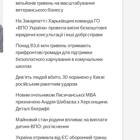
мільйонів гривень на масштабування
ветеранського бізнесу
На Закарпатті і Харьківщині команда ГО
«ВПО Україна» провела виїзні безкоштовні
юридичні консультації і інші добрі справи
Понад 83,6 млн гривень отримають
прифронтові громади для підтримки
безоплатного харчування в комунальних
школах
Дев’ять людей вбито, 30 поранено у Києві
російським ракетним ударом
Новим очільником Лисичанської МВА
призначено Андрія Шибаєва з Херсонщини.
Деталі біографії
Майновий стан родини впливає на виплати
дитині-ВПО: роз’яснення
Україна отримала від ЄС оборонний транш