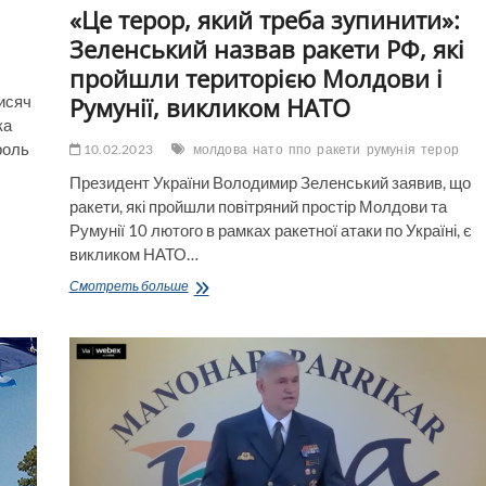
«Це терор, який треба зупинити»:
Зеленський назвав ракети РФ, які
пройшли територією Молдови і
Румунії, викликом НАТО
тисяч
ка
роль
10.02.2023
молдова
нато
ппо
ракети
румунія
терор
Президент України Володимир Зеленський заявив, що
ракети, які пройшли повітряний простір Молдови та
Румунії 10 лютого в рамках ракетної атаки по Україні, є
викликом НАТО…
«Це
Смотреть больше
терор,
який
треба
зупинити»:
Зеленський
назвав
ракети
РФ,
які
пройшли