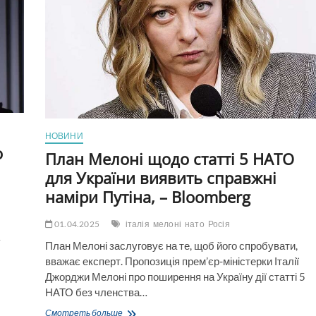
Guardian
закликає
НАТО
до
рішучих
дій
НОВИНИ
о
План Мелоні щодо статті 5 НАТО
для України виявить справжні
наміри Путіна, – Bloomberg
01.04.2025
італія
мелоні
нато
Росія
План Мелоні заслуговує на те, щоб його спробувати,
вважає експерт. Пропозиція прем’єр-міністерки Італії
Джорджи Мелоні про поширення на Україну дії статті 5
НАТО без членства…
План
Смотреть больше