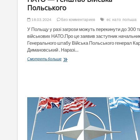
Польського
18.03.2024
Без комментариев
ес
нато
польша
У Польщу у разі загрози можуть перекинути до 300 
військових НАТО.Про це заявив заступник начальни
Генерального штабу Війська Польського генерал Ка
Димановський . Наразі…
У
Смотреть больше
Польщу
у
разі
загрози
можуть
перекинути
до
300
тисяч
військових
НАТО
—
Генштаб
Війська