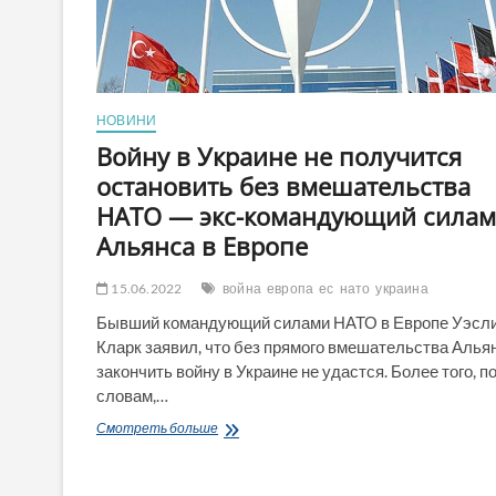
Польського
НОВИНИ
Войну в Украине не получится
остановить без вмешательства
НАТО — экс-командующий сила
Альянса в Европе
15.06.2022
война
европа
ес
нато
украина
Бывший командующий силами НАТО в Европе Уэсл
Кларк заявил, что без прямого вмешательства Алья
закончить войну в Украине не удастся. Более того, по
словам,…
Войну
Смотреть больше
в
Украине
не