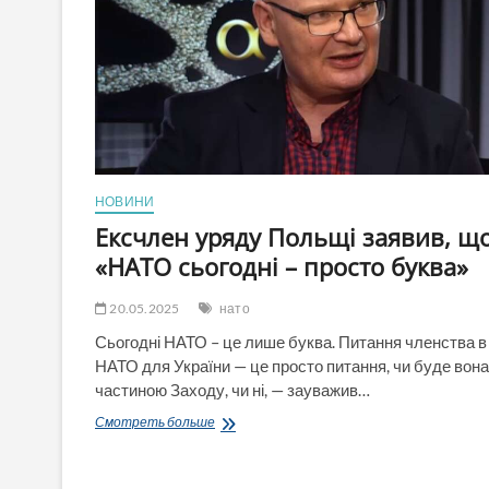
НОВИНИ
Ексчлен уряду Польщі заявив, щ
«НАТО сьогодні – просто буква»
20.05.2025
нато
Сьогодні НАТО – це лише буква. Питання членства в
НАТО для України — це просто питання, чи буде вона
частиною Заходу, чи ні, — зауважив…
Ексчлен
Смотреть больше
уряду
Польщі
заявив,