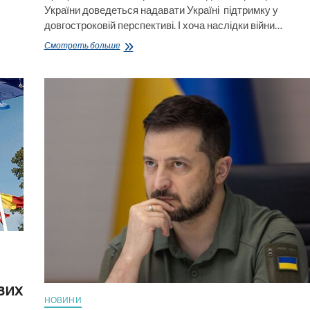
України доведеться надавати Україні підтримку у
довгостроковій перспективі. І хоча наслідки війни…
У
Смотреть больше
НАТО
дали
прогноз
щодо
тривалості
війни
в
Україні
вих
НОВИНИ