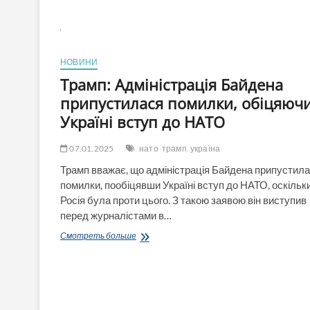
що
«НАТО
сьогодні
–
просто
НОВИНИ
буква»
Трамп: Адміністрація Байдена
припустилася помилки, обіцяюч
Україні вступ до НАТО
07.01.2025
нато
трамп
україна
Трамп вважає, що адміністрація Байдена припустил
помилки, пообіцявши Україні вступ до НАТО, оскільк
Росія була проти цього. З такою заявою він виступив
перед журналістами в…
Трамп:
Смотреть больше
Адміністрація
Байдена
припустилася
помилки,
обіцяючи
Україні