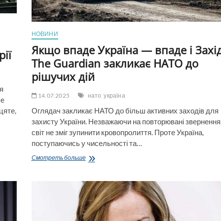
НОВИНИ
Якщо впаде Україна — впаде і Захід
рії
The Guardian закликає НАТО до
рішучих дій
ся
14.07.2025
нато
україна
le
Оглядач закликає НАТО до більш активних заходів для
цяте,
захисту України. Незважаючи на повторювані звернення
світ не зміг зупинити кровопролиття. Проте Україна,
поступаючись у чисельності та…
Якщо
Смотреть больше
впаде
Україна
—
впаде
і
Захід:
The