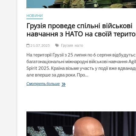
НОВИНИ
Грузія проведе спільні військові
навчання з НАТО на своїй терито
21.07.2025
Грузия
нато
На території Грузії з 25 липня по 6 серпня відбудуть
багатонаціональні міжнародні військові навчання Agi
Spirit 2025. Країна візьме участь у події вже вдванад
але вперше за два роки. Про…
Грузія
Смотреть больше
проведе
спільні
військові
навчання
з
НАТО
на
своїй
території