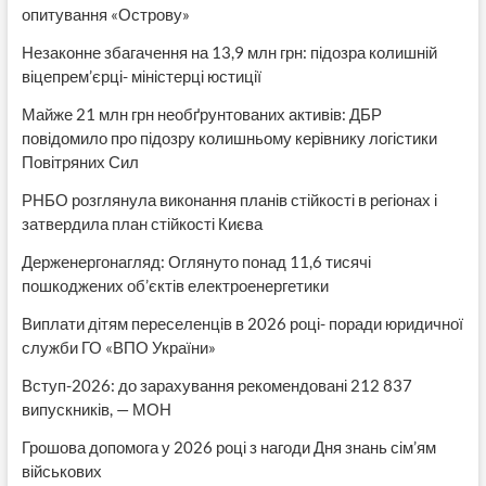
опитування «Острову»
Незаконне збагачення на 13,9 млн грн: підозра колишній
віцепрем’єрці- міністерці юстиції
Майже 21 млн грн необґрунтованих активів: ДБР
повідомило про підозру колишньому керівнику логістики
Повітряних Сил
РНБО розглянула виконання планів стійкості в регіонах і
затвердила план стійкості Києва
Держенергонагляд: Оглянуто понад 11,6 тисячі
пошкоджених об’єктів електроенергетики
Виплати дітям переселенців в 2026 році- поради юридичної
служби ГО «ВПО України»
Вступ-2026: до зарахування рекомендовані 212 837
випускників, — МОН
Грошова допомога у 2026 році з нагоди Дня знань сім’ям
військових