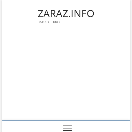
Перейти
ZARAZ.INFO
к
содержимому
ЗАРАЗ.ІНФО