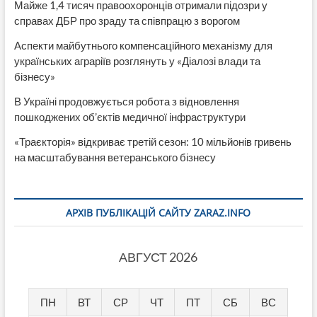
Майже 1,4 тисяч правоохоронців отримали підозри у
справах ДБР про зраду та співпрацю з ворогом
Аспекти майбутнього компенсаційного механізму для
українських аграріїв розглянуть у «Діалозі влади та
бізнесу»
В Україні продовжується робота з відновлення
пошкоджених об’єктів медичної інфраструктури
«Траєкторія» відкриває третій сезон: 10 мільйонів гривень
на масштабування ветеранського бізнесу
АРХІВ ПУБЛІКАЦІЙ САЙТУ ZARAZ.INFO
АВГУСТ 2026
ПН
ВТ
СР
ЧТ
ПТ
СБ
ВС