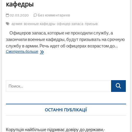
кафедры
02.03.2020
Без комментариев
армия
военные кафедры
офицер запаса
призыв
Офицеров запаса, которые не проходили службу, а
закончили военные кафедры, будут призывать на срочную
службу в армии. Речь идет об офицерах возрастом до…
В
Смотреть больше
Украине
станут
забирать
в
армию
Поиск…
офицеров
запаса
после
военной
кафедры
ОСТАННІ ПУБЛІКАЦІЇ
Корупція найбільше підриває довіру до держави,-