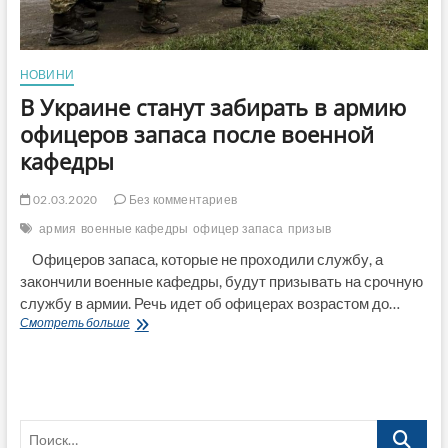
НОВИНИ
В Украине станут забирать в армию
офицеров запаса после военной
кафедры
02.03.2020
Без комментариев
армия
военные кафедры
офицер запаса
призыв
Офицеров запаса, которые не проходили службу, а
закончили военные кафедры, будут призывать на срочную
службу в армии. Речь идет об офицерах возрастом до…
В
Смотреть больше
Украине
станут
забирать
в
армию
Поиск…
офицеров
запаса