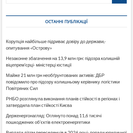
после
военной
кафедры
ОСТАННІ ПУБЛІКАЦІЇ
Корупція найбільше підриває довіру до держави,-
опитування «Острову»
Незаконне збагачення на 13,9 млн грн: підозра колишній
віцепрем’єрці- міністерці юстиції
Майже 21 млн грн необґрунтованих активів: ДБР
повідомило про підозру колишньому керівнику логістики
Повітряних Сил
РНБО розглянула виконання планів стійкості в регіонах і
затвердила план стійкості Києва
Держенергонагляд: Оглянуто понад 11,6 тисячі
пошкоджених об’єктів електроенергетики
Виплати дітям переселенців в 2026 році- поради юридичної