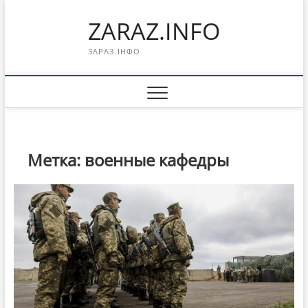
Перейти
ZARAZ.INFO
к
содержимому
ЗАРАЗ.ІНФО
Метка:
военные кафедры