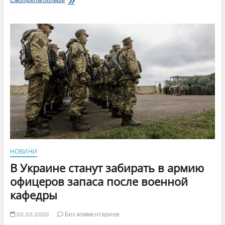
пикет
против
развала
армии,
Тарана
и
Хомчака
провел
военнослужащий
в
Северодонецке
(видео)
НОВИНИ
В Украине станут забирать в армию
офицеров запаса после военной
кафедры
02.03.2020
Без комментариев