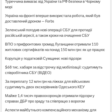
Туреччина вимагає від України та РФ безпеки в Чорному
морі
Україна на фронті вперше використала робота, який був
доставлений дроном — Forbs
Зеленський погодив нові операції СБУ для протидії
російській агресії, а також кроки на очищення СБУ
ВПО з прифронтових громад Луганщини отримали 110
житлових сертифікатів на понад 150 млн грн: як це працює
Корупція у податковій Сумщини: нові підозри
$68 тис. хабаря за відстрочку від мобілізації: судитимуть
співробітника СБУ (ВІДЕО)
За переплату 12 млн грн на ліжках для військових
судитимуть двох екскерівників Одеського КЕУ
Майже 1,4 тисяч правоохоронців отримали підозри у
справах ДБР про зраду та співпрацю з ворогом
Аспекти майбутнього компенсаційного механізму для