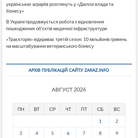
українських аграріїв розглянуть у «Діалозі влади та
бізнесу»
В Україні продовжується робота з відновлення
пошкоджених об’єктів медичної інфраструктури
«Траєкторія» відкриває третій сезон: 10 мільйонів гривень
на масштабування ветеранського бізнесу
АРХІВ ПУБЛІКАЦІЙ САЙТУ ZARAZ.INFO
АВГУСТ 2026
ПН
ВТ
СР
ЧТ
ПТ
СБ
ВС
1
2
3
4
5
6
7
8
9