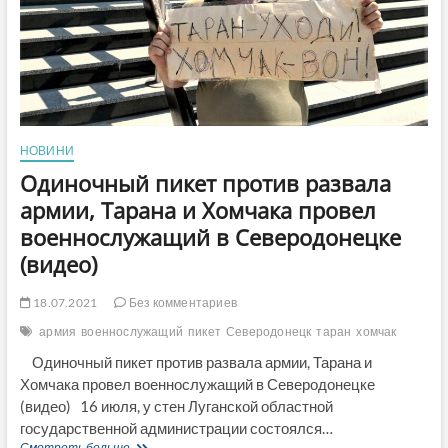
НОВИНИ
Одиночный пикет против развала
армии, Тарана и Хомчака провел
военнослужащий в Северодонецке
(видео)
18.07.2021
Без комментариев
армия
военнослужащий
пикет
Северодонецк
таран
хомчак
Одиночный пикет против развала армии, Тарана и
Хомчака провел военнослужащий в Северодонецке
(видео) 16 июля, у стен Луганской областной
государственной администрации состоялся…
Одиночный
Смотреть больше