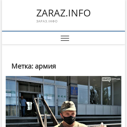
Перейти
ZARAZ.INFO
к
содержимому
ЗАРАЗ.ІНФО
Метка:
армия