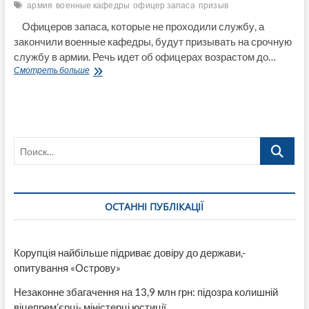
армия
военные кафедры
офицер запаса
призыв
Офицеров запаса, которые не проходили службу, а
закончили военные кафедры, будут призывать на срочную
службу в армии. Речь идет об офицерах возрастом до…
В
Смотреть больше
Украине
станут
забирать
в
армию
Поиск…
офицеров
запаса
после
военной
кафедры
ОСТАННІ ПУБЛІКАЦІЇ
Корупція найбільше підриває довіру до держави,-
опитування «Острову»
Незаконне збагачення на 13,9 млн грн: підозра колишній
віцепрем’єрці- міністерці юстиції