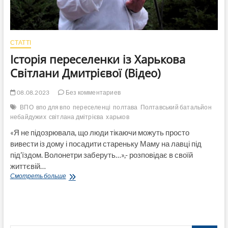
СТАТТІ
Історія переселенки із Харькова
Світлани Дмитрієвої (Відео)
08.08.2023
Без комментариев
ВПО
впо для впо
переселенці
полтава
Полтавський батальйон
небайдужих
світлана дмітрієва
харьков
«Я не підозрювала, що люди тікаючи можуть просто
вивести із дому і посадити стареньку Маму на лавці під
під’їздом. Волонетри заберуть…»,- розповідає в своїй
життєвій…
Історія
Смотреть больше
переселенки
із
Харькова
Світлани
Дмитрієвої