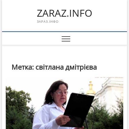
Перейти
ZARAZ.INFO
к
содержимому
ЗАРАЗ.ІНФО
Метка:
світлана дмітрієва