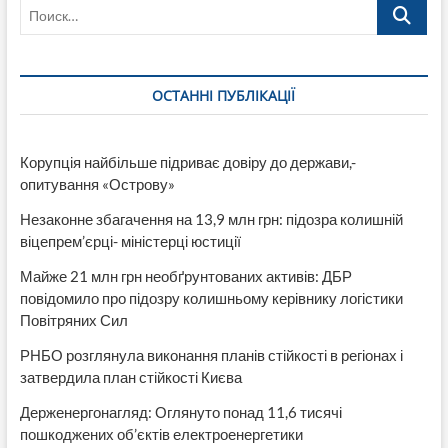
Поиск…
(Відео)
ОСТАННІ ПУБЛІКАЦІЇ
Корупція найбільше підриває довіру до держави,-
опитування «Острову»
Незаконне збагачення на 13,9 млн грн: підозра колишній
віцепрем’єрці- міністерці юстиції
Майже 21 млн грн необґрунтованих активів: ДБР
повідомило про підозру колишньому керівнику логістики
Повітряних Сил
РНБО розглянула виконання планів стійкості в регіонах і
затвердила план стійкості Києва
Держенергонагляд: Оглянуто понад 11,6 тисячі
пошкоджених об’єктів електроенергетики