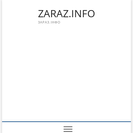
Перейти
ZARAZ.INFO
к
содержимому
ЗАРАЗ.ІНФО