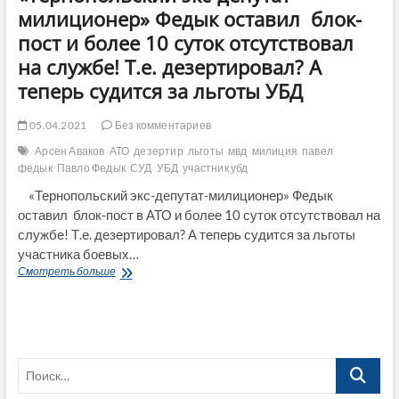
милиционер» Федык оставил блок-
пост и более 10 суток отсутствовал
на службе! Т.е. дезертировал? А
теперь судится за льготы УБД
05.04.2021
Без комментариев
Арсен Аваков
АТО
дезертир
льготы
мвд
милиция
павел
федык
Павло Федык
СУД
УБД
участник убд
«Тернопольский экс-депутат-милиционер» Федык
оставил блок-пост в АТО и более 10 суток отсутствовал на
службе! Т.е. дезертировал? А теперь судится за льготы
участника боевых…
«Тернопольский
Смотреть больше
экс-
депутат-
милиционер»
Федык
оставил
Поиск…
блок-
пост
и