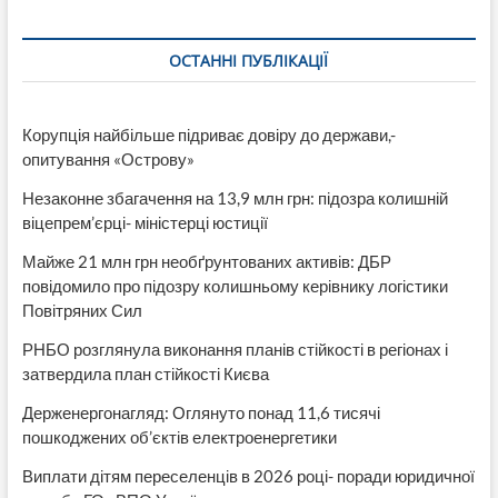
более
10
ОСТАННІ ПУБЛІКАЦІЇ
суток
отсутствовал
на
службе!
Корупція найбільше підриває довіру до держави,-
Т.е.
опитування «Острову»
дезертировал?
А
Незаконне збагачення на 13,9 млн грн: підозра колишній
теперь
судится
віцепрем’єрці- міністерці юстиції
за
Майже 21 млн грн необґрунтованих активів: ДБР
льготы
УБД
повідомило про підозру колишньому керівнику логістики
Повітряних Сил
РНБО розглянула виконання планів стійкості в регіонах і
затвердила план стійкості Києва
Держенергонагляд: Оглянуто понад 11,6 тисячі
пошкоджених об’єктів електроенергетики
Виплати дітям переселенців в 2026 році- поради юридичної