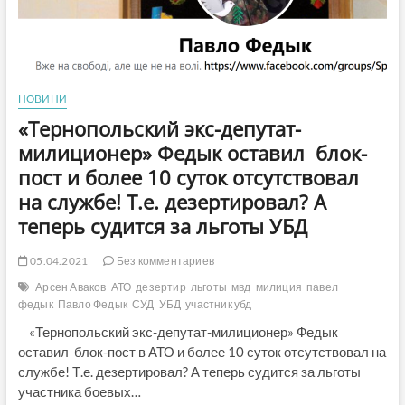
НОВИНИ
«Тернопольский экс-депутат-
милиционер» Федык оставил блок-
пост и более 10 суток отсутствовал
на службе! Т.е. дезертировал? А
теперь судится за льготы УБД
05.04.2021
Без комментариев
Арсен Аваков
АТО
дезертир
льготы
мвд
милиция
павел
федык
Павло Федык
СУД
УБД
участник убд
«Тернопольский экс-депутат-милиционер» Федык
оставил блок-пост в АТО и более 10 суток отсутствовал на
службе! Т.е. дезертировал? А теперь судится за льготы
участника боевых…