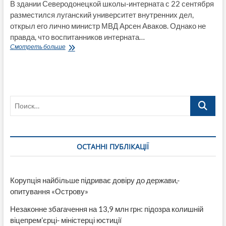
В здании Северодонецкой школы-интерната с 22 сентября
разместился луганский университет внутренних дел,
открыл его лично министр МВД Арсен Аваков. Однако не
правда, что воспитанников интерната…
В
Смотреть больше
Северодонецке
дети-
сироты
поделились
своим
Поиск…
домом
с
полицией
ОСТАННІ ПУБЛІКАЦІЇ
Корупція найбільше підриває довіру до держави,-
опитування «Острову»
Незаконне збагачення на 13,9 млн грн: підозра колишній
віцепрем’єрці- міністерці юстиції