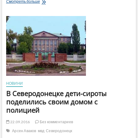
«Тернопольский
Смотреть больше
экс-
депутат-
милиционер»
Федык
оставил
блок-
пост
и
более
10
суток
отсутствовал
на
службе!
НОВИНИ
Т.е.
дезертировал?
В Северодонецке дети-сироты
А
поделились своим домом с
теперь
судится
полицией
за
льготы
22.09.2016
Без комментариев
УБД
Арсен Аваков
мвд
Северодонецк