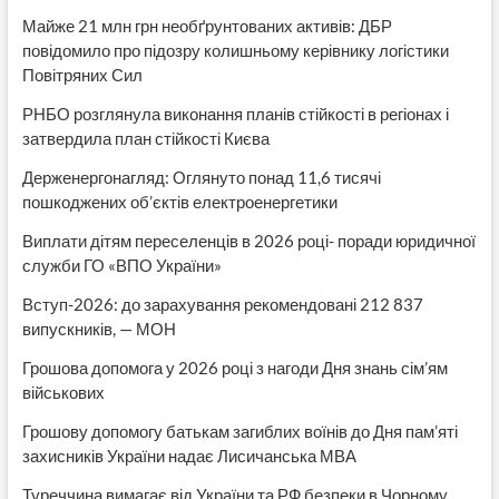
Майже 21 млн грн необґрунтованих активів: ДБР
повідомило про підозру колишньому керівнику логістики
Повітряних Сил
РНБО розглянула виконання планів стійкості в регіонах і
затвердила план стійкості Києва
Держенергонагляд: Оглянуто понад 11,6 тисячі
пошкоджених об’єктів електроенергетики
Виплати дітям переселенців в 2026 році- поради юридичної
служби ГО «ВПО України»
Вступ-2026: до зарахування рекомендовані 212 837
випускників, — МОН
Грошова допомога у 2026 році з нагоди Дня знань сім’ям
військових
Грошову допомогу батькам загиблих воїнів до Дня пам’яті
захисників України надає Лисичанська МВА
Туреччина вимагає від України та РФ безпеки в Чорному