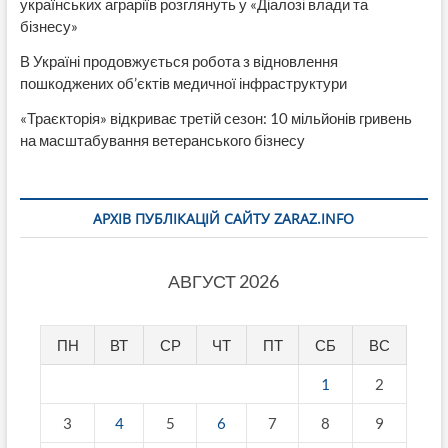
українських аграріїв розглянуть у «Діалозі влади та
бізнесу»
В Україні продовжується робота з відновлення
пошкоджених об’єктів медичної інфраструктури
«Траєкторія» відкриває третій сезон: 10 мільйонів гривень
на масштабування ветеранського бізнесу
АРХІВ ПУБЛІКАЦІЙ САЙТУ ZARAZ.INFO
АВГУСТ 2026
ПН
ВТ
СР
ЧТ
ПТ
СБ
ВС
1
2
3
4
5
6
7
8
9