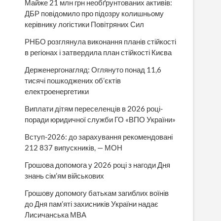
Майже 21 млн грн необґрунтованих активів:
ДБР повідомило про підозру колишньому
керівнику логістики Повітряних Сил
РНБО розглянула виконання планів стійкості
в регіонах і затвердила план стійкості Києва
Держенергонагляд: Оглянуто понад 11,6
тисячі пошкоджених об’єктів
електроенергетики
Виплати дітям переселенців в 2026 році-
поради юридичної служби ГО «ВПО України»
Вступ-2026: до зарахування рекомендовані
212 837 випускників, — МОН
Грошова допомога у 2026 році з нагоди Дня
знань сім’ям військових
Грошову допомогу батькам загиблих воїнів
до Дня пам’яті захисників України надає
Лисичанська МВА