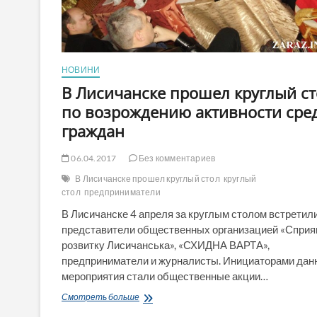
НОВИНИ
В Лисичанске прошел круглый ст
по возрождению активности сре
граждан
06.04.2017
Без комментариев
В Лисичанске прошел круглый стол
круглый
стол
предприниматели
В Лисичанске 4 апреля за круглым столом встретил
представители общественных организацией «Сприя
розвитку Лисичанська», «СХИДНА ВАРТА»,
предприниматели и журналисты. Инициаторами дан
мероприятия стали общественные акции…
В
Смотреть больше
Лисичанске