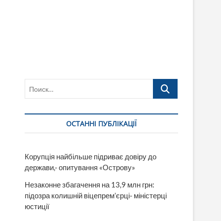
Поиск…
ОСТАННІ ПУБЛІКАЦІЇ
Корупція найбільше підриває довіру до
держави,- опитування «Острову»
Незаконне збагачення на 13,9 млн грн:
підозра колишній віцепрем’єрці- міністерці
юстиції