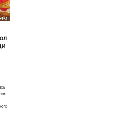
ол
ди
ись
ння
ного