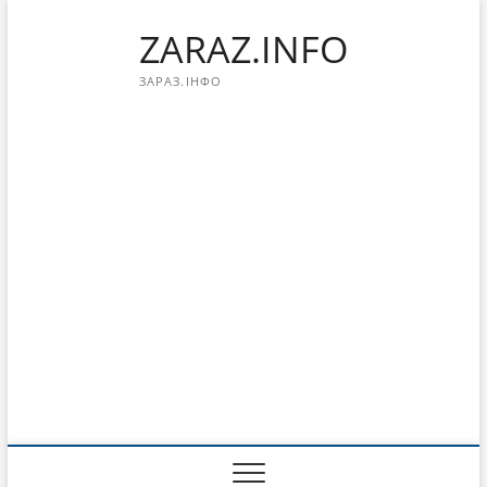
Перейти
ZARAZ.INFO
к
содержимому
ЗАРАЗ.ІНФО