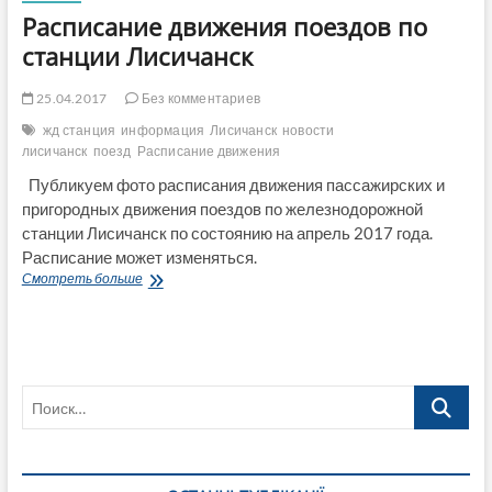
Расписание движения поездов по
станции Лисичанск
25.04.2017
Без комментариев
жд станция
информация
Лисичанск
новости
лисичанск
поезд
Расписание движения
Публикуем фото расписания движения пассажирских и
пригородных движения поездов по железнодорожной
станции Лисичанск по состоянию на апрель 2017 года.
Расписание может изменяться.
Расписание
Смотреть больше
движения
поездов
по
станции
Лисичанск
Поиск…