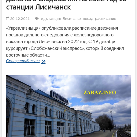
станции Лисичанск
20.12.2021
жд станция
Лисичанск
поезд
расписание
«Укрзализныця» опубликовала расписание движения
поездов дальнего следования с железнодорожного
вокзала города Лисичанск на 2022 год. С 19 декабря
курсирует «Слобожанский экспресс», который соединил
восточные области…
Расписание
Смотреть больше
движения
поездов
дальнего
следования
на
2022
год
со
станции
Лисичанск