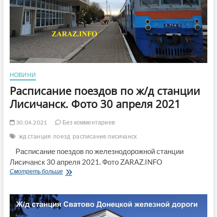
НОВИНИ
Расписание поездов по ж/д станции
Лисичанск. Фото 30 апреля 2021
30.04.2021
Без комментариев
жд станция
поезд
расписание лисичанск
Расписание поездов по железнодорожной станции
Лисичанск 30 апреля 2021. Фото ZARAZ.INFO
Расписание
Смотреть больше
поездов
по
ж/
д
станции