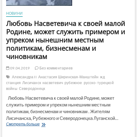
НОВИНИ
Любовь Насветевича к своей малой
Родине, может служить примером и
упреком нынешним местным
политикам, бизнесменам и
чиновникам
09.04.2019
Без комментариев
Александра II
Анастасия Ширинская-Манштейн
жд
станция
Лисичанск
насветевич
рубежное
русско- турецкой
войны
Северодонецк
Любовь Насветевича к своей малой Родине, может
служить примером и упреком нынешним местным
политикам, бизнесменам и чиновникам . Жителям
Лисичанска, Рубежного и Северодонецка Луганской…
Любовь
Смотреть больше
Насветевича
к