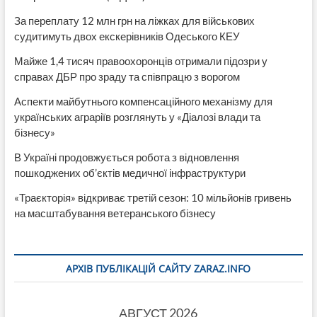
За переплату 12 млн грн на ліжках для військових
судитимуть двох екскерівників Одеського КЕУ
Майже 1,4 тисяч правоохоронців отримали підозри у
справах ДБР про зраду та співпрацю з ворогом
Аспекти майбутнього компенсаційного механізму для
українських аграріїв розглянуть у «Діалозі влади та
бізнесу»
В Україні продовжується робота з відновлення
пошкоджених об’єктів медичної інфраструктури
«Траєкторія» відкриває третій сезон: 10 мільйонів гривень
на масштабування ветеранського бізнесу
АРХІВ ПУБЛІКАЦІЙ САЙТУ ZARAZ.INFO
АВГУСТ 2026