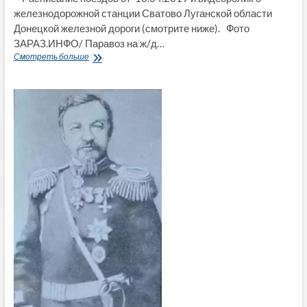
железнодорожной станции Сватово Луганской области
Донецкой железной дороги (смотрите ниже). Фото
ЗАРАЗ.ИНФО/ Паравоз на ж/д…
Расписание
Смотреть больше
поездов
по
ж/
д
станции
Сватово
(фото
и
видео)