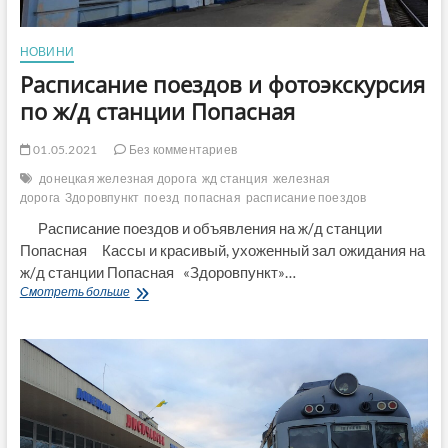
НОВИНИ
Расписание поездов и фотоэкскурсия
по ж/д станции Попасная
01.05.2021
Без комментариев
донецкая железная дорога
жд станция
железная
дорога
Здоровпункт
поезд
попасная
расписание поездов
Расписание поездов и объявления на ж/д станции
Попасная Кассы и красивый, ухоженный зал ожидания на
ж/д станции Попасная «Здоровпункт»…
Расписание
Смотреть больше
поездов
и
фотоэкскурсия
по
ж/
д
станции
Попасная