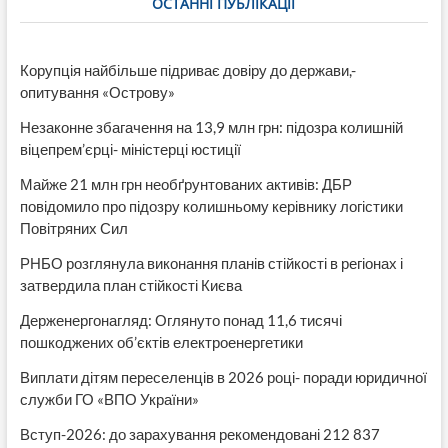
ОСТАННІ ПУБЛІКАЦІЇ
Корупція найбільше підриває довіру до держави,-
опитування «Острову»
Незаконне збагачення на 13,9 млн грн: підозра колишній
віцепрем’єрці- міністерці юстиції
Майже 21 млн грн необґрунтованих активів: ДБР
повідомило про підозру колишньому керівнику логістики
Повітряних Сил
РНБО розглянула виконання планів стійкості в регіонах і
затвердила план стійкості Києва
Держенергонагляд: Оглянуто понад 11,6 тисячі
пошкоджених об’єктів електроенергетики
Виплати дітям переселенців в 2026 році- поради юридичної
служби ГО «ВПО України»
Вступ-2026: до зарахування рекомендовані 212 837