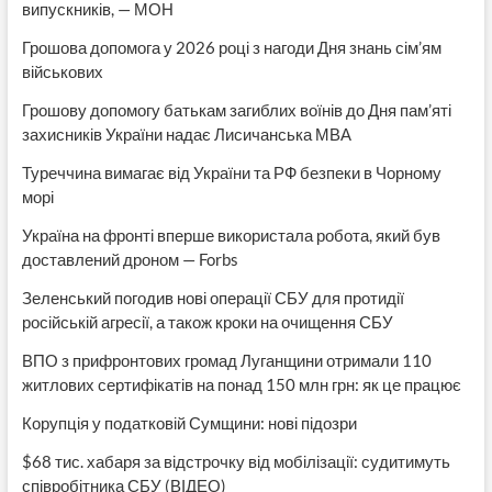
випускників, — МОН
Грошова допомога у 2026 році з нагоди Дня знань сім’ям
військових
Грошову допомогу батькам загиблих воїнів до Дня пам’яті
захисників України надає Лисичанська МВА
Туреччина вимагає від України та РФ безпеки в Чорному
морі
Україна на фронті вперше використала робота, який був
доставлений дроном — Forbs
Зеленський погодив нові операції СБУ для протидії
російській агресії, а також кроки на очищення СБУ
ВПО з прифронтових громад Луганщини отримали 110
житлових сертифікатів на понад 150 млн грн: як це працює
Корупція у податковій Сумщини: нові підозри
$68 тис. хабаря за відстрочку від мобілізації: судитимуть
співробітника СБУ (ВІДЕО)