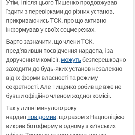
Утім, і після цього Тищенко продовжував
їздити з перевірками до різних установ,
прикриваючись ТСК, про що активно
інформував у своїх соцмережах.
Варто зазначити, що члени ТСК,
пред’явивши посвідчення нардепа, і за
дорученням комісії,
можуть
безперешкодно
заходити до будь-яких установ незалежно
від їх форми власності та режиму
секретності. Але Тищенко робив це вже не
бувши офіційно членом жодної комісії.
Так у липні минулого року
нардеп
повідомив
, що разом з Нацполіцією
викрив ботоферму в одному з київських
офісів. Тищенко стверджував, що цю