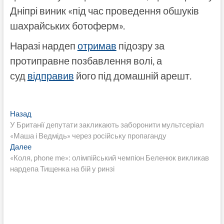
Дніпрі виник «під час проведення обшуків
шахрайських ботоферм».
Наразі нардеп
отримав
підозру за
протиправне позбавлення волі, а
суд
відправив
його під домашній арешт.
Навигация
Предыдущая
Назад
запись:
У Британії депутати закликають заборонити мультсеріал
по
«Маша і Ведмідь» через російську пропаганду
записям
Следующая
Далее
запись:
«Коля, phone me»: олімпійський чемпіон Беленюк викликав
нардепа Тищенка на бій у ринзі