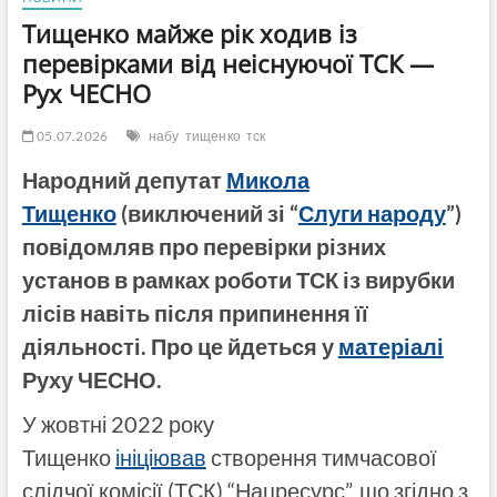
Тищенко майже рік ходив із
перевірками від неіснуючої ТСК —
Рух ЧЕСНО
05.07.2026
набу
тищенко
тск
Народний депутат
Микола
Тищенко
(виключений зі “
Слуги народу
”)
повідомляв про перевірки різних
установ в рамках роботи ТСК із вирубки
лісів навіть після припинення її
діяльності. Про це йдеться у
матеріалі
Руху ЧЕСНО.
У жовтні 2022 року
Тищенко
ініціював
створення тимчасової
слідчої комісії (ТСК) “Нацресурс”, що згідно з