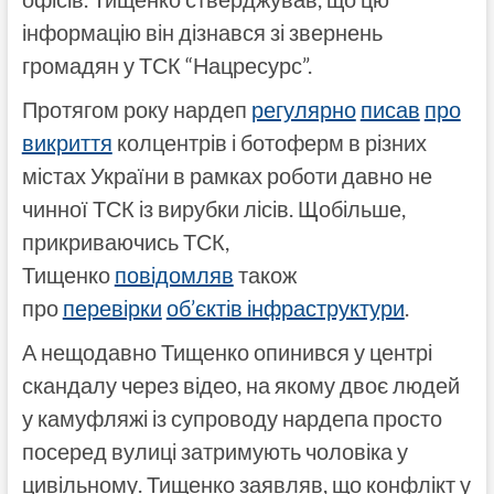
інформацію він дізнався зі звернень
громадян у ТСК “Нацресурс”.
Протягом року нардеп
регулярно
писав
про
викриття
колцентрів і ботоферм в різних
містах України в рамках роботи давно не
чинної ТСК із вирубки лісів. Щобільше,
прикриваючись ТСК,
Тищенко
повідомляв
також
про
перевірки
об’єктів інфраструктури
.
А нещодавно Тищенко опинився у центрі
скандалу через відео, на якому двоє людей
у камуфляжі із супроводу нардепа просто
посеред вулиці затримують чоловіка у
цивільному. Тищенко заявляв, що конфлікт у