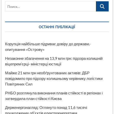
Поиск…
ОСТАННІ ПУБЛІКАЦІЇ
Корупція найбільше підриває довіру до держави,-
опитування «Острову»
Незаконне збагачення на 13,9 млн грн: підозра колишній
віцепрем’єрці- міністерці юстиції
Майже 21 млн грн необґрунтованих активів: ДБР
повідомило про підозру колишньому керівнику логістики
Повітряних Сил
РНБО розглянула виконання планів стійкості в регіонах і
затвердила план стійкості Києва
Держенергонагляд: Оглянуто понад 11,6 тисячі
пошкоджених об’єктів електроенергетики