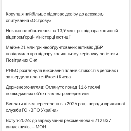
Корупція найбільше підриває довіру до держави,-
опитування «Острову»
Незаконне збагачення на 13,9 млн грн: підозра колишній
віцепрем’єрці- міністерці юстиції
Майже 21 млн грн необґрунтованих активів: ДБР
повідомило про підозру колишньому керівнику логістики
Повітряних Сил
РНБО розглянула виконання планів стійкості в регіонах і
затвердила план стійкості Києва
Держенергонагляд: Оглянуто понад 11,6 тисячі
пошкоджених об’єктів електроенергетики
Виплати дітям переселенців в 2026 році- поради юридичної
служби ГО «ВПО України»
Вступ-2026: до зарахування рекомендовані 212 837
випускників, — МОН