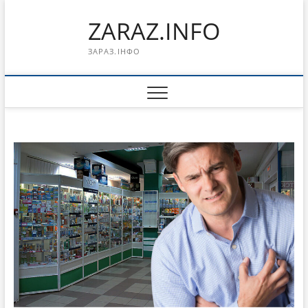
Перейти
ZARAZ.INFO
к
содержимому
ЗАРАЗ.ІНФО