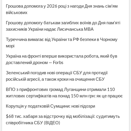
Грошова допомога у 2026 році з нагоди Дня знань сім’ям
військових
Грошову допомогу батькам загиблих воїнів до Дня пам’яті
захисників України надає Лисичанська МВА
Туреччина вимагає від України та РФ безпеки в Чорному
морі
Україна на фронті вперше використала робота, який був
доставлений дроном — Forbs
Зеленський погодив нові операції СБУ для протидії
російській агресії, а також кроки на очищення СБУ
ВПО з прифронтових громад Луганщини отримали 110
житлових сертифікатів на понад 150 млн грн: як це працює
Корупція у податковій Сумщини: нові підозри
$68 тис. хабаря за відстрочку від мобілізації: судитимуть
співробітника СБУ (ВІДЕО)