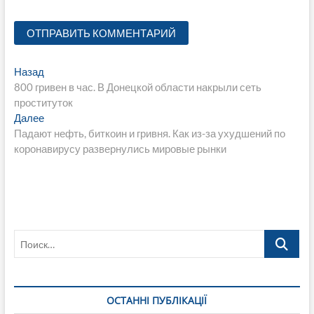
Навигация
Предыдущая
Назад
запись:
800 гривен в час. В Донецкой области накрыли сеть
по
проституток
записям
Следующая
Далее
запись:
Падают нефть, биткоин и гривня. Как из-за ухудшений по
коронавирусу развернулись мировые рынки
Поиск…
ОСТАННІ ПУБЛІКАЦІЇ