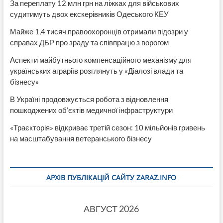
За переплату 12 млн грн на ліжках для військових
судитимуть двох екскерівників Одеського КЕУ
Майже 1,4 тисяч правоохоронців отримали підозри у
справах ДБР про зраду та співпрацю з ворогом
Аспекти майбутнього компенсаційного механізму для
українських аграріїв розглянуть у «Діалозі влади та
бізнесу»
В Україні продовжується робота з відновлення
пошкоджених об’єктів медичної інфраструктури
«Траєкторія» відкриває третій сезон: 10 мільйонів гривень
на масштабування ветеранського бізнесу
АРХІВ ПУБЛІКАЦІЙ САЙТУ ZARAZ.INFO
АВГУСТ 2026