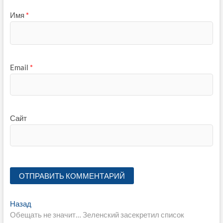
Имя
*
Email
*
Сайт
Навигация
Предыдущая
Назад
запись:
Обещать не значит… Зеленский засекретил список
по