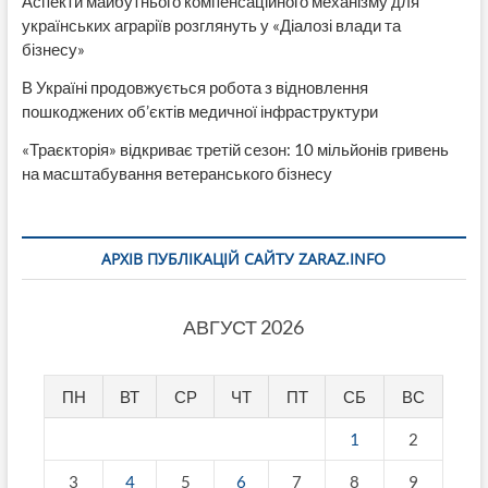
Аспекти майбутнього компенсаційного механізму для
українських аграріїв розглянуть у «Діалозі влади та
бізнесу»
В Україні продовжується робота з відновлення
пошкоджених об’єктів медичної інфраструктури
«Траєкторія» відкриває третій сезон: 10 мільйонів гривень
на масштабування ветеранського бізнесу
АРХІВ ПУБЛІКАЦІЙ САЙТУ ZARAZ.INFO
АВГУСТ 2026
ПН
ВТ
СР
ЧТ
ПТ
СБ
ВС
1
2
3
4
5
6
7
8
9