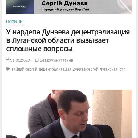
НОВИНИ
У нардепа Дунаева децентрализация
в Луганской области вызывает
сплошные вопросы
31.01.2020
Без комментариев
гайдай сергей
децентрализация
дунаев сергей
луганская
отг