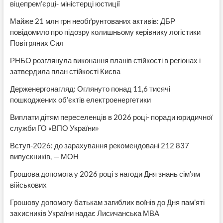
віцепрем’єрці- міністерці юстиції
Майже 21 млн грн необґрунтованих активів: ДБР
повідомило про підозру колишньому керівнику логістики
Повітряних Сил
РНБО розглянула виконання планів стійкості в регіонах і
затвердила план стійкості Києва
Держенергонагляд: Оглянуто понад 11,6 тисячі
пошкоджених об’єктів електроенергетики
Виплати дітям переселенців в 2026 році- поради юридичної
служби ГО «ВПО України»
Вступ-2026: до зарахування рекомендовані 212 837
випускників, — МОН
Грошова допомога у 2026 році з нагоди Дня знань сім’ям
військових
Грошову допомогу батькам загиблих воїнів до Дня пам’яті
захисників України надає Лисичанська МВА