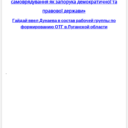
самоврядування як запорука демократичної та
правової держави»
Гайдай ввел Дунаева в состав рабочей группы по
формированию ОТГ в Луганской области
.