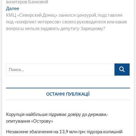
визитеров Банковой
записям
Следующая
Далее
запись:
КМЦ «Северский Донец» занялся цензурой, подставляя
под «конфликт интересов» своего руководителя или какие
вопросы нельзя задавать депутату Зарецкому?
Поиск…
ОСТАННІ ПУБЛІКАЦІЇ
Корупція найбільше підриває довіру до держави,-
опитування «Острову»
Незаконне збагачення на 13,9 млн грн: підозра колишній