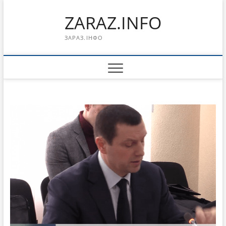
Перейти
ZARAZ.INFO
к
содержимому
ЗАРАЗ.ІНФО