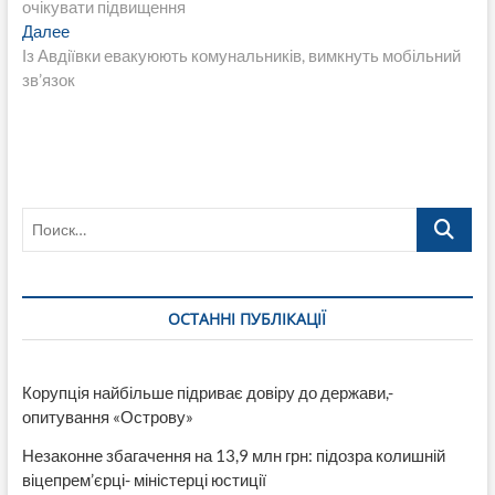
очікувати підвищення
записям
Следующая
Далее
запись:
Із Авдіївки евакуюють комунальників, вимкнуть мобільний
зв’язок
Поиск…
ОСТАННІ ПУБЛІКАЦІЇ
Корупція найбільше підриває довіру до держави,-
опитування «Острову»
Незаконне збагачення на 13,9 млн грн: підозра колишній
віцепрем’єрці- міністерці юстиції