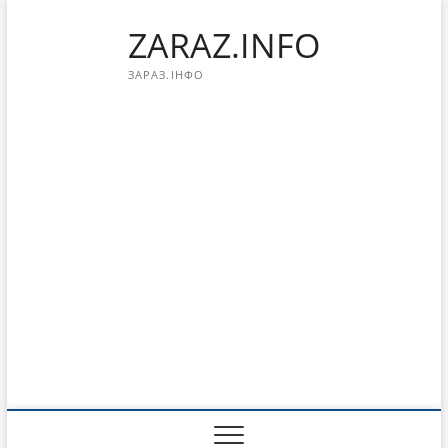
Перейти
ZARAZ.INFO
к
содержимому
ЗАРАЗ.ІНФО