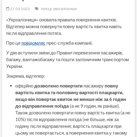
27.03.2023
поезд
укрзалізниця
«Укрзалізниця» оновила правила повернення квитків.
Відтепер можна повернути повну вартість квитка навіть
після відправлення потяга.
Про це
повідомляє
прес-служба компанії.
У дію вступили зміни до Правил перевезення пасажирів,
багажу, вантажобагажу та пошти залізничним транспортом
України.
Зокрема, відтепер:
офіційно
дозволено повертати
пасажиру
повну
вартість квитка та половину вартості плацкарти,
якщо він повертає квиток не менше ніж за 6 годин
до відправлення поїзда
(а не 9 годин, як раніше).
Також дозволено повертати повну вартість квитка (а не
10%) після відправлення поїзда (не більше, ніж за
годину після відправлення; вартість плацкарти при
цьому не повертається, а повернення квитка у такому