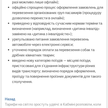
разі можливо лише офлайн);
офіційно спрощено процес оформлення замовлень для
перевезення організованих груп пасажирів (процедуру
дозволено перенести в онлайн);
приведено у відповідність сучасним нормам терміни та
визначення (наприклад, визначення «дитина-інвалід»
замінено на «дитина з інвалідністю»);
урегульовано питання замовлення перевезень
автомобіля через електронні сервіси;
уточнено порядок оплати за перевезення собак та
дрібних кімнатних тварин;
введено нову категорію поїздів — місцеві поїзди,
пристосовані для зʼєднання інфраструктури різних
видів транспорту; визначено порядок оформлення,
проїзду та повернення проїзних документів для такого
сполучення.
Навигация
Предыдущая
Назад
запись:
Тарифи на світло зростуть удвічі: в Кабміні розповіли, коли
по