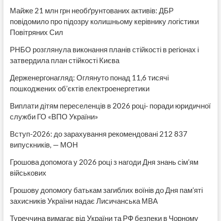
Майже 21 млн грн необґрунтованих активів: ДБР
повідомило про підозру колишньому керівнику логістики
Повітряних Сил
РНБО розглянула виконання планів стійкості в регіонах і
затвердила план стійкості Києва
Держенергонагляд: Оглянуто понад 11,6 тисячі
пошкоджених об’єктів електроенергетики
Виплати дітям переселенців в 2026 році- поради юридичної
служби ГО «ВПО України»
Вступ-2026: до зарахування рекомендовані 212 837
випускників, — МОН
Грошова допомога у 2026 році з нагоди Дня знань сім’ям
військових
Грошову допомогу батькам загиблих воїнів до Дня пам’яті
захисників України надає Лисичанська МВА
Туреччина вимагає від України та РФ безпеки в Чорному