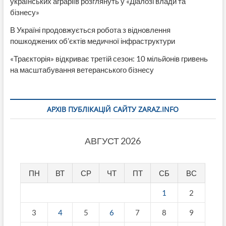
українських аграріїв розглянуть у «Діалозі влади та
бізнесу»
В Україні продовжується робота з відновлення
пошкоджених об’єктів медичної інфраструктури
«Траєкторія» відкриває третій сезон: 10 мільйонів гривень
на масштабування ветеранського бізнесу
АРХІВ ПУБЛІКАЦІЙ САЙТУ ZARAZ.INFO
АВГУСТ 2026
ПН
ВТ
СР
ЧТ
ПТ
СБ
ВС
1
2
3
4
5
6
7
8
9