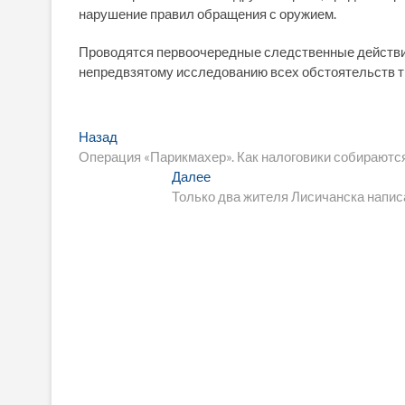
нарушение правил обращения с оружием.
Проводятся первоочередные следственные действи
непредвзятому исследованию всех обстоятельств т
Навигация
Предыдущая
Назад
запись:
Операция «Парикмахер». Как налоговики собираютс
по
Следующая
Далее
записям
запись:
Только два жителя Лисичанска напи