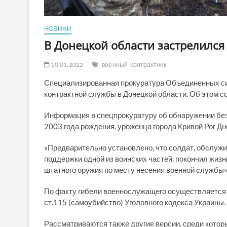
НОВИНИ
В Донецкой области застрелился
10.01.2022
военный
контрактник
Специализированная прокуратура Объединенных си
контрактной службы в Донецкой области. Об этом 
Информация в спецпрокуратуру об обнаружении без
2003 года рождения, уроженца города Кривой Рог Дн
«Предварительно установлено, что солдат, обслуж
поддержки одной из воинских частей, покончил жизн
штатного оружия по месту несения военной службы»,
По факту гибели военнослужащего осуществляется 
ст.115 (самоубийство) Уголовного кодекса Украины.
Рассматриваются также другие версии, среди кото