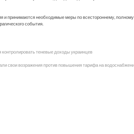
я и принимаются необходимые меры по всестороннему, полному
рагического события.
я контролировать теневые доходы украинцев
сали свои возражения против повышения тарифа на водоснабжен