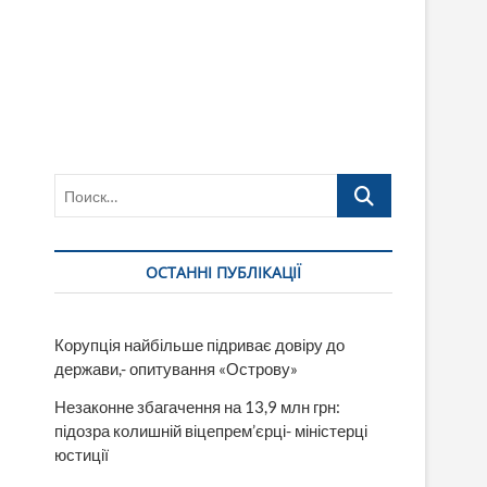
Поиск…
ОСТАННІ ПУБЛІКАЦІЇ
Корупція найбільше підриває довіру до
держави,- опитування «Острову»
Незаконне збагачення на 13,9 млн грн:
підозра колишній віцепрем’єрці- міністерці
юстиції