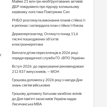
Майже 21 млн грн необґрунтованих активів:
ДБР повідомило про підозру колишньому
керівнику логістики Повітряних Сил
РНБО розглянула виконання планів стійкості
в регіонах і затвердила план стійкості Києва
Держенергонагляд: Оглянуто понад 11,6
тисячі пошкоджених об’єктів
електроенергетики
Виплати дітям переселенців в 2026 році-
у
поради юридичної служби ГО «ВПО України»
Вступ-2026: до зарахування рекомендовані
212 837 випускників, — МОН
Грошова допомога у 2026 році з нагоди Дня
знань сім’ям військових
Грошову допомогу батькам загиблих воїнів
до Дня пам’яті захисників України надає
Лисичанська МВА