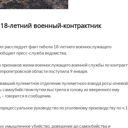
 18-летний военный-контрактник
л расследует факт гибели 18-летнего военнослужащего
сообщает пресс-служба ведомства.
 признаков жизни военнослужащего военной службы по контракт
епропетровской области поступила 9 января.
ивавший пулеметное отделение пулеметного взвода роты огневой
ь самоубийством путем выстрела в голову из вверенного ему
 – говорится в сообщении.
процессуальное руководство по уголовному производству по ч.1
рых умышленное убийство, доведение до самоубийства и