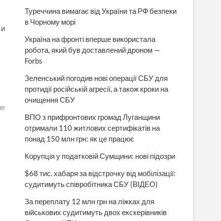
Туреччина вимагає від України та РФ безпеки
в Чорному морі
 и
Україна на фронті вперше використала
робота, який був доставлений дроном —
Forbs
Зеленський погодив нові операції СБУ для
протидії російській агресії, а також кроки на
очищення СБУ
ие
ВПО з прифронтових громад Луганщини
отримали 110 житлових сертифікатів на
понад 150 млн грн: як це працює
Корупція у податковій Сумщини: нові підозри
$68 тис. хабаря за відстрочку від мобілізації:
судитимуть співробітника СБУ (ВІДЕО)
За переплату 12 млн грн на ліжках для
військових судитимуть двох екскерівників