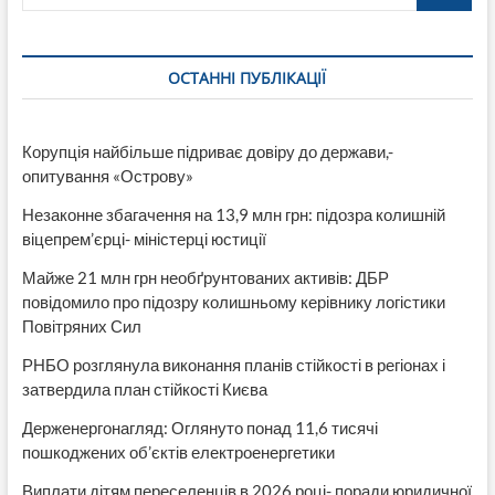
ОСТАННІ ПУБЛІКАЦІЇ
Корупція найбільше підриває довіру до держави,-
опитування «Острову»
Незаконне збагачення на 13,9 млн грн: підозра колишній
віцепрем’єрці- міністерці юстиції
Майже 21 млн грн необґрунтованих активів: ДБР
повідомило про підозру колишньому керівнику логістики
Повітряних Сил
РНБО розглянула виконання планів стійкості в регіонах і
затвердила план стійкості Києва
Держенергонагляд: Оглянуто понад 11,6 тисячі
пошкоджених об’єктів електроенергетики
Виплати дітям переселенців в 2026 році- поради юридичної