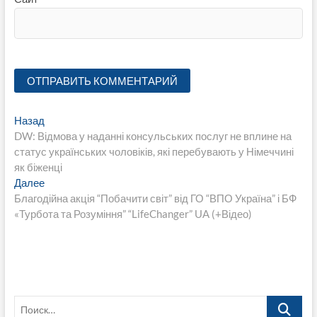
Навигация
Предыдущая
Назад
запись:
DW: Відмова у наданні консульських послуг не вплине на
по
статус українських чоловіків, які перебувають у Німеччині
записям
як біженці
Следующая
Далее
запись:
Благодійна акція “Побачити світ” від ГО “ВПО Україна” і БФ
«Турбота та Розуміння” “LifeChanger” UA (+Відео)
Поиск…