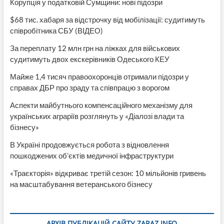
Корупція у податковій Сумщини: нові підозри
$68 тис. хабаря за відстрочку від мобілізації: судитимуть
співробітника СБУ (ВІДЕО)
За переплату 12 млн грн на ліжках для військових
судитимуть двох екскерівників Одеського КЕУ
Майже 1,4 тисяч правоохоронців отримали підозри у
справах ДБР про зраду та співпрацю з ворогом
Аспекти майбутнього компенсаційного механізму для
українських аграріїв розглянуть у «Діалозі влади та
бізнесу»
В Україні продовжується робота з відновлення
пошкоджених об’єктів медичної інфраструктури
«Траєкторія» відкриває третій сезон: 10 мільйонів гривень
на масштабування ветеранського бізнесу
АРХІВ ПУБЛІКАЦІЙ САЙТУ ZARAZ.INFO