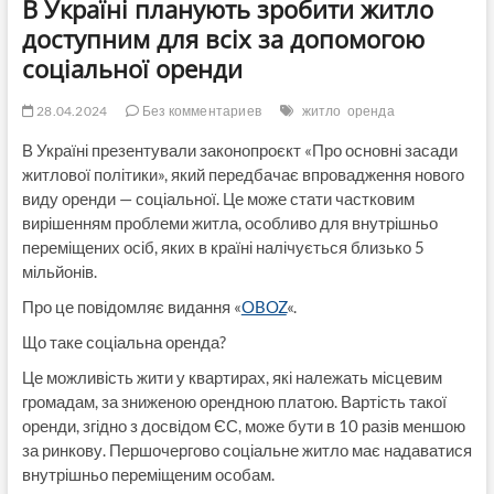
В Україні планують зробити житло
доступним для всіх за допомогою
соціальної оренди
28.04.2024
Без комментариев
житло
оренда
В Україні презентували законопроєкт «Про основні засади
житлової політики», який передбачає впровадження нового
виду оренди — соціальної. Це може стати частковим
вирішенням проблеми житла, особливо для внутрішньо
переміщених осіб, яких в країні налічується близько 5
мільйонів.
Про це повідомляє видання «
OBOZ
«.
Що таке соціальна оренда?
Це можливість жити у квартирах, які належать місцевим
громадам, за зниженою орендною платою. Вартість такої
оренди, згідно з досвідом ЄС, може бути в 10 разів меншою
за ринкову. Першочергово соціальне житло має надаватися
внутрішньо переміщеним особам.