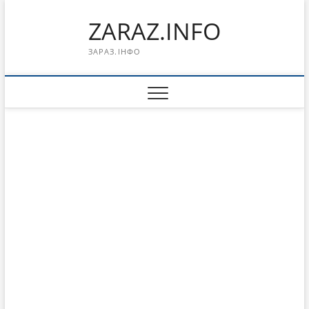
Перейти
ZARAZ.INFO
к
содержимому
ЗАРАЗ.ІНФО