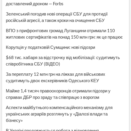
доставлений дроном — Forbs
Зеленський погодив нові операції СБУ для протидії
російській агресії, а також кроки на очищення СБУ
ВПО з прифронтових громад Луганщини отримали 110
житлових сертифікатів на понад 150 млн грн: як це працює
Корупція у податковій Сумщини: нові підозри
$68 тис. хабаря за відстрочку від мобілізації: судитимуть
співробітника СБУ (ВІДЕО)
За переплату 12 млн грн на ліжках для військових
судитимуть двох екскерівників Одеського КЕУ
Майже 1,4 тисяч правоохоронців отримали підозри у
справах ДБР про зраду та співпрацю з ворогом
Аспекти майбутнього компенсаційного механізму для
українських аграріїв розглянуть у «Діалозі влади та
бізнесу»
В Україні продовжується робота з відновлення