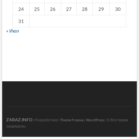
24
25
26
27
28
29
30
31
« Июл
fake breitling
ZARAZ.INFO
| Разработано:
Theme Freesia
|
WordPress
| © Все права
защищены