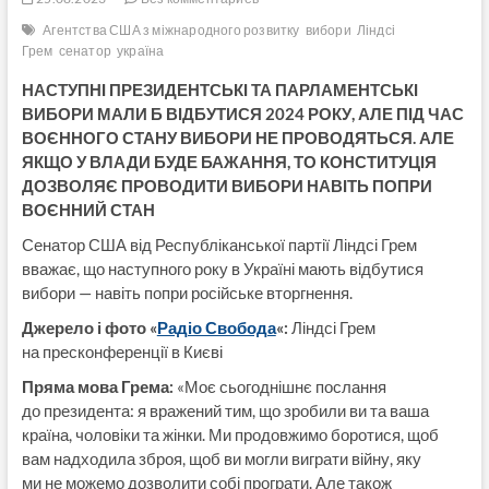
Агентства США з міжнародного розвитку
вибори
Ліндсі
Грем
сенатор
україна
НАСТУПНІ ПРЕЗИДЕНТСЬКІ ТА ПАРЛАМЕНТСЬКІ
ВИБОРИ МАЛИ Б ВІДБУТИСЯ 2024 РОКУ, АЛЕ ПІД ЧАС
ВОЄННОГО СТАНУ ВИБОРИ НЕ ПРОВОДЯТЬСЯ. АЛЕ
ЯКЩО У ВЛАДИ БУДЕ БАЖАННЯ, ТО КОНСТИТУЦІЯ
ДОЗВОЛЯЄ ПРОВОДИТИ ВИБОРИ НАВІТЬ ПОПРИ
ВОЄННИЙ СТАН
Сенатор США від Республіканської партії Ліндсі Грем
вважає, що наступного року в Україні мають відбутися
вибори — навіть попри російське вторгнення.
Джерело і фото «
Радіо Свобода
«:
Ліндсі Грем
на пресконференції в Києві
Пряма мова Грема:
«Моє сьогоднішнє послання
до президента: я вражений тим, що зробили ви та ваша
країна, чоловіки та жінки. Ми продовжимо боротися, щоб
вам надходила зброя, щоб ви могли виграти війну, яку
ми не можемо дозволити собі програти. Але також