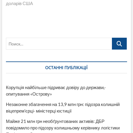
доларів США
Поиск…
ОСТАННІ ПУБЛІКАЦІЇ
Корупція найбільше підриває довіру до держави,-
опитування «Острову»
Незаконне збагачення на 13,9 млн грн: підозра колишній
віцепрем’єрці- міністерці юстиції
Майже 21 млн грн необґрунтованих активів: ДБР
повідомило про підозру колишньому керівнику логістики