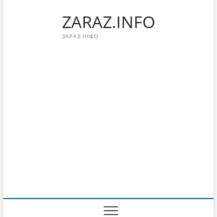
Перейти
ZARAZ.INFO
к
содержимому
ЗАРАЗ.ІНФО