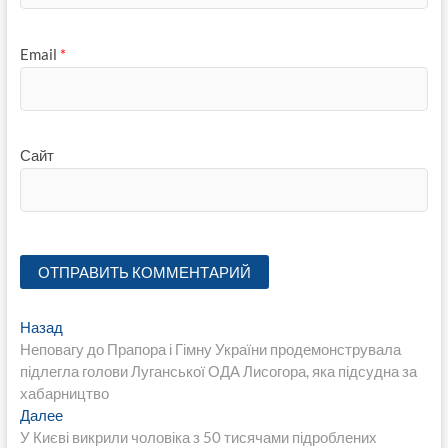
Email
*
Сайт
Навигация
Предыдущая
Назад
запись:
Неповагу до Прапора і Гімну України продемонструвала
по
підлегла голови Луганської ОДА Лисогора, яка підсудна за
записям
хабарництво
Следующая
Далее
запись:
У Києві викрили чоловіка з 50 тисячами підроблених