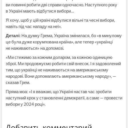
ви повинні робити дві справи одночасно. Наступного року
в Україні мають відбутися вибори…
Я хочу, щоб у цій країні відбулися вільні та чесні вибори,
навіть під час нападу на неї».
Деталі:
На думку Грема, Україна змінилася, бо «в минулому
це була дуже корумпована країна», але тепер «українці
не наживаються» на допомозі.
«Ми стежимо за кожним доларом, за кожною одиницею
зброї. Ми продовжуємо робити свій внесок. І я задоволений
тим, що українці не наживаються на американському
народові. Вони допомагають американському народу», —
сказав Грем.
Пряма моа: «І я вважаю, що Україні настав час зробити
наступний крок у становленні демократії, а саме — провести
вибори у 2024 році».
Добавить комментарий