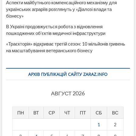
Аспекти майбутнього компенсаційного механізму для
українських аграріїв розглянуть у «Діалозі влади та
бізнесу»
В Україні продовжується робота з відновлення
пошкоджених об’єктів медичної інфраструктури
«Траєкторія» відкриває третій сезон: 10 мільйонів гривень
на масштабування ветеранського бізнесу
АРХІВ ПУБЛІКАЦІЙ САЙТУ ZARAZ.INFO
АВГУСТ 2026
ПН
ВТ
СР
ЧТ
ПТ
СБ
ВС
1
2