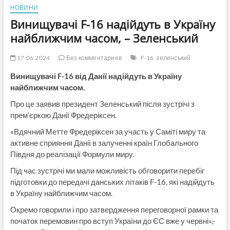
НОВИНИ
Винищувачі F-16 надійдуть в Україну
найближчим часом, – Зеленський
17.06.2024
Без комментариев
F-16
зеленський
Винищувачі F-16 від Данії надійдуть в Україну
найближчим часом.
Про це заявив президент Зеленський після зустрічі з
прем’єркою Данії Фредеріксен.
«Вдячний Метте Фредеріксен за участь у Саміті миру та
активне сприяння Данії в залученні країн Глобального
Півдня до реалізації Формули миру.
Під час зустрічі ми мали можливість обговорити перебіг
підготовки до передачі данських літаків F-16, які надійдуть
в Україну найближчим часом.
Окремо говорили і про затвердження переговорної рамки та
початок перемовин про вступ України до ЄС вже у червні»,-