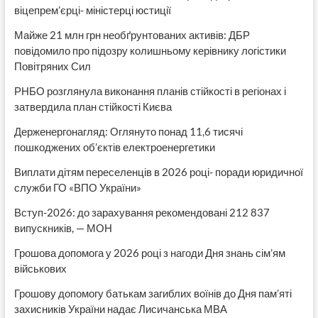
віцепрем’єрці- міністерці юстиції
Майже 21 млн грн необґрунтованих активів: ДБР
повідомило про підозру колишньому керівнику логістики
Повітряних Сил
РНБО розглянула виконання планів стійкості в регіонах і
затвердила план стійкості Києва
Держенергонагляд: Оглянуто понад 11,6 тисячі
пошкоджених об’єктів електроенергетики
Виплати дітям переселенців в 2026 році- поради юридичної
служби ГО «ВПО України»
Вступ-2026: до зарахування рекомендовані 212 837
випускників, — МОН
Грошова допомога у 2026 році з нагоди Дня знань сім’ям
військових
Грошову допомогу батькам загиблих воїнів до Дня пам’яті
захисників України надає Лисичанська МВА