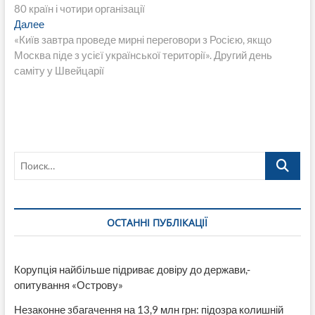
по
80 країн і чотири організації
записям
Следующая
Далее
запись:
«Київ завтра проведе мирні переговори з Росією, якщо
Москва піде з усієї української території». Другий день
саміту у Швейцарії
Поиск…
ОСТАННІ ПУБЛІКАЦІЇ
Корупція найбільше підриває довіру до держави,-
опитування «Острову»
Незаконне збагачення на 13,9 млн грн: підозра колишній