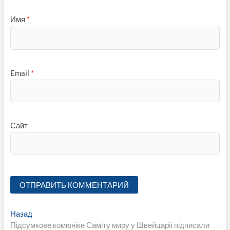
Имя
*
Email
*
Сайт
Навигация
Предыдущая
Назад
запись:
Підсумкове комюніке Саміту миру у Швейцарії підписали