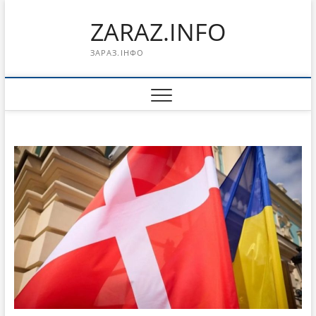
Перейти
ZARAZ.INFO
к
содержимому
ЗАРАЗ.ІНФО