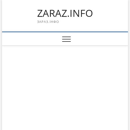
Перейти
ZARAZ.INFO
к
содержимому
ЗАРАЗ.ІНФО