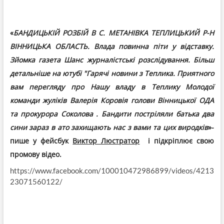
«
БАНДИЦЬКІЙ РОЗБІЙ В С. МЕТАНІВКА ТЕПЛИЦЬКИЙ Р-Н
ВІННИЦЬКА ОБЛАСТЬ. Влада повинна піти у відставку.
Зйомка газета Шанс журналістські розслідування. Більш
детальніше на ютубі "Гарячі новини з Теплика. Приятного
вам перегляду про Нашу владу в Теплику Молодої
команди жуліків Валерія Коровія голови Вінницької ОДА
та прокурора Соколова . Бандити постріляли батька два
сини зараз в ато захищають нас з вами та цих виродків
»-
пише у фейсбук
Виктор Люстратор
і підкріплює свою
промову відео.
https://www.facebook.com/100010472986899/videos/4213
23071560122/