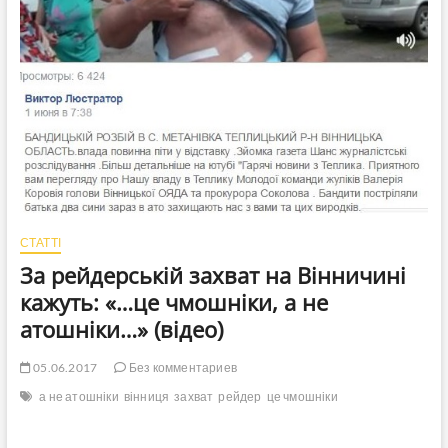
СТАТТІ
За рейдерській захват на Вінничині
кажуть: «…це чмошніки, а не
атошніки…» (відео)
05.06.2017
Без комментариев
а не атошніки
вінниця
захват
рейдер
це чмошніки