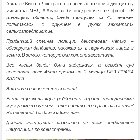
А далее Виктор Люстратор в своей ленте приводит цитату
министра МВД А.Авакова (и подкрепляет ее фото): «
В
Винницкой области, банда титушек из 45 человек
попыталась с оружием в руках захватить
сельхозпредприятие.
Прибывший спецназ полиции действовал чётко —
обезоружил бандитов, положив их в наручниках лицом в
землю. В землю, которую они хотели захватить.
Все члены банды были задержаны, а сегодня суд
арестовал всех 45ти сроком на 2 месяца БЕЗ ПРАВА
ЗАЛОГА.
Это наша новая жесткая линия!
Есть еще желающие рейдерить, играть титушиными
мускулами и оружием — присваивая себе право на насилие?
Не понятно? Тогда мы идем к вам.
Данная инструкция разослана по всем отделениям
Нацполиции, по всей стране
».