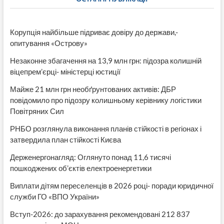
Корупція найбільше підриває довіру до держави,-
опитування «Острову»
Незаконне збагачення на 13,9 млн грн: підозра колишній
віцепрем’єрці- міністерці юстиції
Майже 21 млн грн необґрунтованих активів: ДБР
повідомило про підозру колишньому керівнику логістики
Повітряних Сил
РНБО розглянула виконання планів стійкості в регіонах і
затвердила план стійкості Києва
Держенергонагляд: Оглянуто понад 11,6 тисячі
пошкоджених об’єктів електроенергетики
Виплати дітям переселенців в 2026 році- поради юридичної
служби ГО «ВПО України»
Вступ-2026: до зарахування рекомендовані 212 837