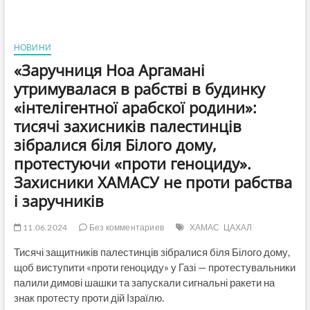
НОВИНИ
«Заручниця Ноа Аргамані
утримувалася в рабстві в будинку
«інтелігентної арабскої родини»:
тисячі захисників палестинців
зібралися біля Білого дому,
протестуючи «проти геноциду».
Захисники ХАМАСУ не проти рабства
і заручників
11.06.2024
Без комментариев
ХАМАС
ЦАХАЛ
Тисячі защитників палестинців зібралися біля Білого дому,
щоб виступити «проти геноциду» у Газі — протестувальники
палили димові шашки та запускали сигнальні ракети на
знак протесту проти дій Ізраїлю.