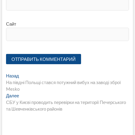
Сайт
Навигация
Предыдущая
Назад
запись:
На півдні Польщі стався потужний вибух на заводі зброї
по
Mesko
записям
Следующая
Далее
запись:
СБУ у Києві проводить перевірки на території Печерського
та Шевченківського районів