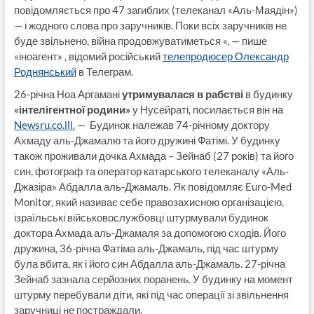
повідомляється про 47 загиблих (телеканал «Аль-Маядін»)
— і жодного слова про заручників. Поки всіх заручників не
буде звільнено, війна продовжуватиметься «, — пише
«іноагент» , відомий російський
телепродюсер Олександр
Роднянський
в Телеграм.
26-річна Ноа Аргамані
утримувалася в рабстві
в будинку
«інтелігентної родини»
у Нусейраті, посилається він на
Newsru.co.ill.
— Будинок належав 74-річному доктору
Ахмаду аль-Джамалю та його дружині Фатімі. У будинку
також проживали дочка Ахмада – Зейнаб (27 років) та його
син, фотограф та оператор катарського телеканалу «Аль-
Джазіра» Абдалла аль-Джамаль. Як повідомляє Euro-Med
Monitor, який називає себе правозахисною організацією,
ізраїльські військовослужбовці штурмували будинок
доктора Ахмада аль-Джамаля за допомогою сходів. Його
дружина, 36-річна Фатіма аль-Джамаль, під час штурму
була вбита, як і його син Абдалла аль-Джамаль. 27-річна
Зейнаб зазнала серйозних поранень. У будинку на момент
штурму перебували діти, які під час операції зі звільнення
заручниці не постраждали.