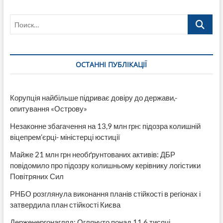
Поиск…
ОСТАННІ ПУБЛІКАЦІЇ
Корупція найбільше підриває довіру до держави,-
опитування «Острову»
Незаконне збагачення на 13,9 млн грн: підозра колишній
віцепрем’єрці- міністерці юстиції
Майже 21 млн грн необґрунтованих активів: ДБР
повідомило про підозру колишньому керівнику логістики
Повітряних Сил
РНБО розглянула виконання планів стійкості в регіонах і
затвердила план стійкості Києва
Держенергонагляд: Оглянуто понад 11,6 тисячі