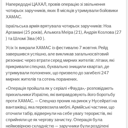
Напередодні ЦАХАЛ, провів операцію зі звільнення
чотирьох заручників, яких 8 місяців утримували бойовики
ХАМАС.
ізраїльська армія врятувала чотирьох заручників: Ноа
Аргамані (25 років), Альмога Меїра (21), Андрія Козлова (27
) та Шломі Зіва (40 ).
Усіх їх викрали ХАМАС із фестивалю 7 жовтня. Рейд
завершився успішно, але викликав загальносвітовий
резонанс через втрати серед мирних жителів: літаки, які
прикривали спецназ, буквально знищили квартал, де
утримували полонених, що призвело до загибелі 247
мирних жителів та сотень поранених.
«Операція пройшла як у серіалі «Фауда»,- розповідають
прихильники Израїлю, які виправдовують його боротьбу
проти ХАМАС. — Спецназ проник на ринок у Нусейраті на
вантажівці, яка перевозила меблі. Армійські частини, що
оточили табір, відвернули на себе увагу терористів, які
сприйняли це як чергову зачистку. Операція була
неймовірною складністю — заручники були розділені