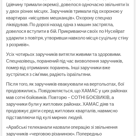
(дівчину тримали окремо), довелося одночасно звільняти їх
у двох різних місцях. Заручників тримали під охороною у
квартирах «місцевих мешканців». Охорону спецназ
ліквідував. По дорозі назад одна з машин застрягла,
довелося вступити в бій. Прикриваючи своїх по Нусейрат
ударили з повітря, утворивши навколо місця суцільну стіну
з розривів».
Усіх чотирьох заручників витягли живими та здоровими.
Спецназівець, поранений під час визволення заручників,
помер від отриманих поранень. Інші заручники вже
зустрілися з сім’ями, радіють ізраїльтяни.
Після того, як заручників евакуювали на вертольотах, бої
продовжились. Повідомляється, що ХАМАС у цих районах
мав сотні бойовиків. Повторю – СОТНІ БОЄВИКІВ, а
заручники були у житлових районах. ХАМАС діяв та
продовжує діяти серед житлових кварталів, навмисно
підставляючи під кулі мирних людей.
«Арабські телеканали назвали операцію зі звільнення
заручників «черговою різаниною». Попередньо