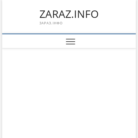
Перейти
ZARAZ.INFO
к
содержимому
ЗАРАЗ.ІНФО