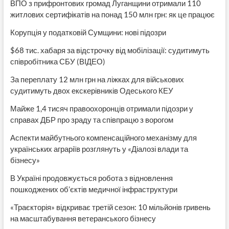
ВПО з прифронтових громад Луганщини отримали 110
житлових сертифікатів на понад 150 млн грн: як це працює
Корупція у податковій Сумщини: нові підозри
$68 тис. хабаря за відстрочку від мобілізації: судитимуть
співробітника СБУ (ВІДЕО)
За переплату 12 млн грн на ліжках для військових
судитимуть двох екскерівників Одеського КЕУ
Майже 1,4 тисяч правоохоронців отримали підозри у
справах ДБР про зраду та співпрацю з ворогом
Аспекти майбутнього компенсаційного механізму для
українських аграріїв розглянуть у «Діалозі влади та
бізнесу»
В Україні продовжується робота з відновлення
пошкоджених об’єктів медичної інфраструктури
«Траєкторія» відкриває третій сезон: 10 мільйонів гривень
на масштабування ветеранського бізнесу