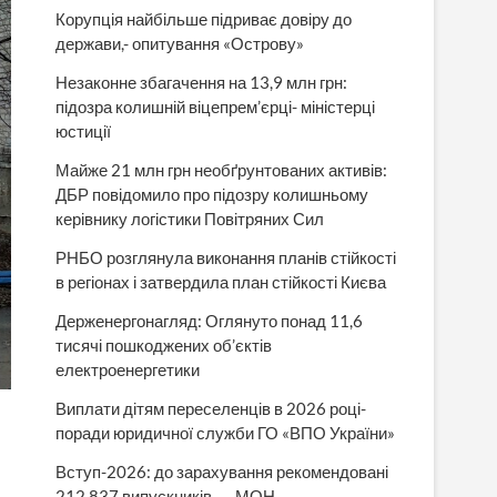
Корупція найбільше підриває довіру до
держави,- опитування «Острову»
Незаконне збагачення на 13,9 млн грн:
підозра колишній віцепрем’єрці- міністерці
юстиції
Майже 21 млн грн необґрунтованих активів:
ДБР повідомило про підозру колишньому
керівнику логістики Повітряних Сил
РНБО розглянула виконання планів стійкості
в регіонах і затвердила план стійкості Києва
Держенергонагляд: Оглянуто понад 11,6
тисячі пошкоджених об’єктів
електроенергетики
Виплати дітям переселенців в 2026 році-
поради юридичної служби ГО «ВПО України»
Вступ-2026: до зарахування рекомендовані
212 837 випускників, — МОН