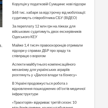
Корупція у податковій Сумщини: нові підозри
$68 тис. хабаря за відстрочку від мобілізації:
судитимуть співробітника СБУ (ВІДЕО)
За переплату 12 млн грн на ліжках для
військових судитимуть двох екскерівників
Одеського КЕУ
Майже 1,4 тисяч правоохоронців отримали
.
підозри у справах ДБР про зраду та
співпрацю з ворогом
Аспекти майбутнього компенсаційного
механізму для українських аграріїв
розглянуть у «Діалозі влади та бізнесу»
В Україні продовжується робота з
відновлення пошкоджених об’єктів медичної
інфраструктури
«Траєкторія» відкриває третій сезон: 10
мільйонів гривень на масштабування