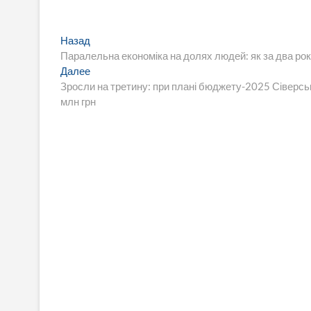
Навигация
Предыдущая
Назад
запись:
Паралельна економіка на долях людей: як за два роки
по
Следующая
Далее
записям
запись:
Зросли на третину: при плані бюджету-2025 Сіверсь
млн грн