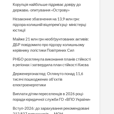
Корупція найбільше підриває довіру до
держави,- опитування «Острову»
Незаконне збагачення на 13,9 млн грн:
підозра колишній віцепрем’єрці- міністерці
юстиції
Майже 21 млн грн необґрунтованих активів:
ДБР повідомило про підозру колишньому
керівнику логістики Повітряних Сил
РНБО розглянула виконання планів стійкості
в регіонах і затвердила план стійкості Києва
Держенергонагляд: Оглянуто понад 11,6
тисячі пошкоджених об’єктів
електроенергетики
Виплати дітям переселенців в 2026 році-
поради юридичної служби ГО «ВПО України»
Вступ-2026: до зарахування рекомендовані
212 837 випускників, — МОН