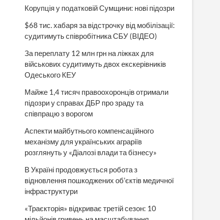
Корупція у податковій Сумщини: нові підозри
$68 тис. хабаря за відстрочку від мобілізації:
судитимуть співробітника СБУ (ВІДЕО)
За переплату 12 млн грн на ліжках для
військових судитимуть двох екскерівників
Одеського КЕУ
Майже 1,4 тисяч правоохоронців отримали
підозри у справах ДБР про зраду та
співпрацю з ворогом
Аспекти майбутнього компенсаційного
механізму для українських аграріїв
розглянуть у «Діалозі влади та бізнесу»
В Україні продовжується робота з
відновлення пошкоджених об’єктів медичної
інфраструктури
«Траєкторія» відкриває третій сезон: 10
мільйонів гривень на масштабування