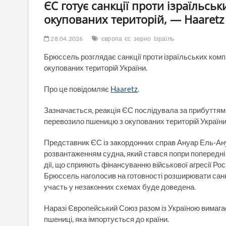
ЄС готує санкції проти ізраїльсь
окупованих територій, — Haaretz
28.04.2026
європа
єс
зерно
Ізраїль
Брюссель розглядає санкції проти ізраїльських компа
окупованих територій України.
Про це повідомляє
Haaretz
.
Зазначається, реакція ЄС послідувала за прибуттям
перевозило пшеницю з окупованих територій України
Представник ЄС із закордонних справ Ануар Ель-Анун
розвантаженням судна, який стався попри попередні 
дії, що сприяють фінансуванню військової агресії Ро
Брюссель наголосив на готовності розширювати санкці
участь у незаконних схемах буде доведена.
Наразі Європейський Союз разом із Україною вимага
пшениці, яка імпортується до країни.