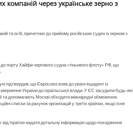
ких компаній через українське зерно з
ній та осіб, причетних до прийому російських суден із зерном з
 до порту Хайфи чергового судна «тіньового флоту» РФ, що
.
і підтвердив, що Євросоюз взяв до уваги інцидент із
звернення України до ізраїльської влади. У ЄС засудили будь-які
сії та допомагають Москві обходити міжнародні обмеження.
йні списки за рахунок організацій у третіх країнах, якщо їхня
є від Ізраїлю надати детальну інформацію щодо походження