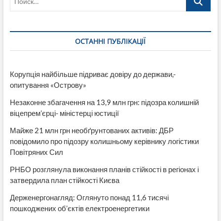
ОСТАННІ ПУБЛІКАЦІЇ
Корупція найбільше підриває довіру до держави,-
опитування «Острову»
Незаконне збагачення на 13,9 млн грн: підозра колишній
віцепрем’єрці- міністерці юстиції
Майже 21 млн грн необґрунтованих активів: ДБР
повідомило про підозру колишньому керівнику логістики
Повітряних Сил
РНБО розглянула виконання планів стійкості в регіонах і
затвердила план стійкості Києва
Держенергонагляд: Оглянуто понад 11,6 тисячі
пошкоджених об’єктів електроенергетики