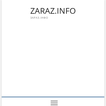
Перейти
ZARAZ.INFO
к
содержимому
ЗАРАЗ.ІНФО