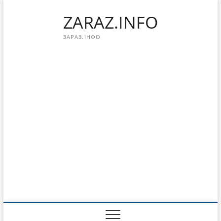
Перейти
ZARAZ.INFO
к
содержимому
ЗАРАЗ.ІНФО