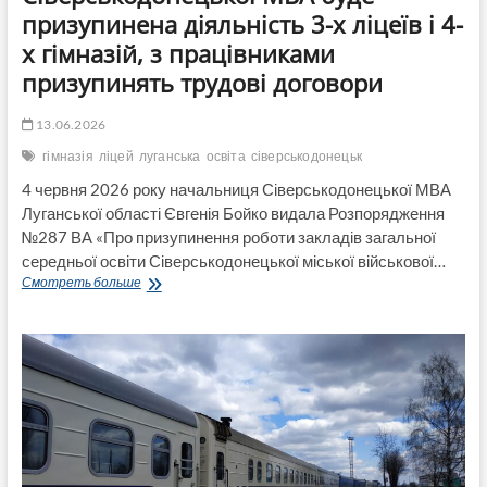
призупинена діяльність 3-х ліцеїв і 4-
х гімназій, з працівниками
призупинять трудові договори
13.06.2026
гімназія
ліцей
луганська
освіта
сіверськодонецьк
4 червня 2026 року начальниця Сіверськодонецької МВА
Луганської області Євгенія Бойко видала Розпорядження
№287 ВА «Про призупинення роботи закладів загальної
середньої освіти Сіверськодонецької міської військової…
Розпорядженням
Смотреть больше
начальниці
Сіверськодонецької
МВА
буде
призупинена
діяльність
3-
х
ліцеїв
і