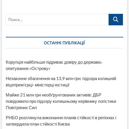
Одесу
курсуватимуть нові щоденні швидкісні потяги
«Інтерсіті»
Поиск…
з
Дніпра
та
Києва
ОСТАННІ ПУБЛІКАЦІЇ
Корупція найбільше підриває довіру до держави,-
опитування «Острову»
Незаконне збагачення на 13,9 млн грн: підозра колишній
віцепрем’єрці- міністерці юстиції
Майже 21 млн грн необґрунтованих активів: ДБР
повідомило про підозру колишньому керівнику логістики
Повітряних Сил
РНБО розглянула виконання планів стійкості в регіонах і
затвердила план стійкості Києва