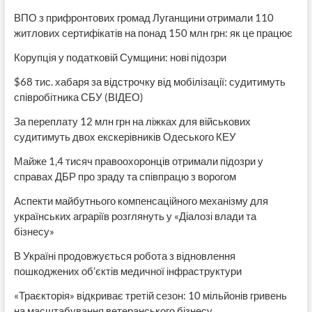
ВПО з прифронтових громад Луганщини отримали 110
житлових сертифікатів на понад 150 млн грн: як це працює
Корупція у податковій Сумщини: нові підозри
$68 тис. хабаря за відстрочку від мобілізації: судитимуть
співробітника СБУ (ВІДЕО)
За переплату 12 млн грн на ліжках для військових
судитимуть двох екскерівників Одеського КЕУ
Майже 1,4 тисяч правоохоронців отримали підозри у
справах ДБР про зраду та співпрацю з ворогом
Аспекти майбутнього компенсаційного механізму для
українських аграріїв розглянуть у «Діалозі влади та
бізнесу»
В Україні продовжується робота з відновлення
пошкоджених об’єктів медичної інфраструктури
«Траєкторія» відкриває третій сезон: 10 мільйонів гривень
на масштабування ветеранського бізнесу