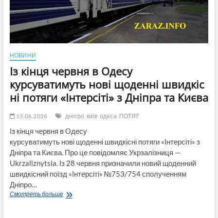
4-
х
гімназій,
з
працівниками
призупинять
НОВИНИ
трудові
договори
Із кінця червня в Одесу
курсуватимуть нові щоденні швидкіс
ні потяги «Інтерсіті» з Дніпра та Києва
13.06.2026
дніпро
київ
одеса
ПОТЯГ
Із кінця червня в Одесу
курсуватимуть нові щоденні швидкісні потяги «Інтерсіті» з
Дніпра та Києва. Про це повідомляє Укрзалізниця —
Ukrzaliznytsia. Із 28 червня призначили новий щоденний
швидкісний поїзд «Інтерсіті» №753/754 сполученням
Дніпро…
Із
Смотреть больше
кінця червня
в