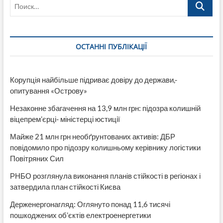
Поиск…
підозрюваних
у
корупції
працівників
ВЛК
ОСТАННІ ПУБЛІКАЦІЇ
у
16
областях
(Відео)
Корупція найбільше підриває довіру до держави,-
опитування «Острову»
Незаконне збагачення на 13,9 млн грн: підозра колишній
віцепрем’єрці- міністерці юстиції
Майже 21 млн грн необґрунтованих активів: ДБР
повідомило про підозру колишньому керівнику логістики
Повітряних Сил
РНБО розглянула виконання планів стійкості в регіонах і
затвердила план стійкості Києва
Держенергонагляд: Оглянуто понад 11,6 тисячі
пошкоджених об’єктів електроенергетики