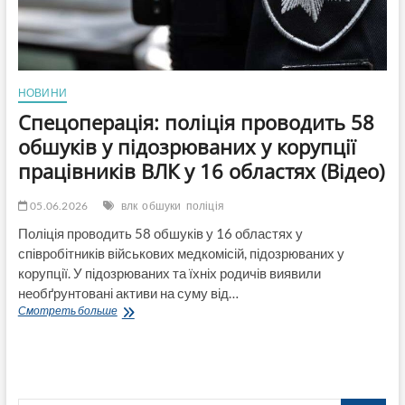
НОВИНИ
Спецоперація: поліція проводить 58
обшуків у підозрюваних у корупції
працівників ВЛК у 16 областях (Відео)
05.06.2026
влк
обшуки
поліція
Поліція проводить 58 обшуків у 16 областях у
співробітників військових медкомісій, підозрюваних у
корупції. У підозрюваних та їхніх родичів виявили
необґрунтовані активи на суму від…
Спецоперація:
Смотреть больше
поліція
проводить
58
обшуків
у