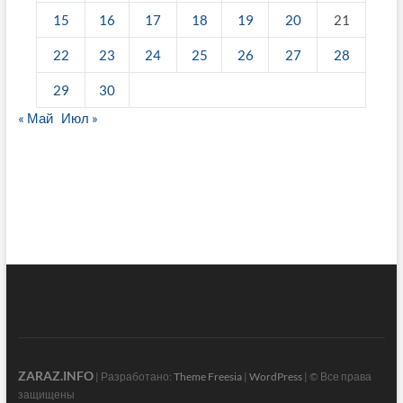
15
16
17
18
19
20
21
22
23
24
25
26
27
28
29
30
« Май
Июл »
fake breitling
ZARAZ.INFO
| Разработано:
Theme Freesia
|
WordPress
| © Все права
защищены