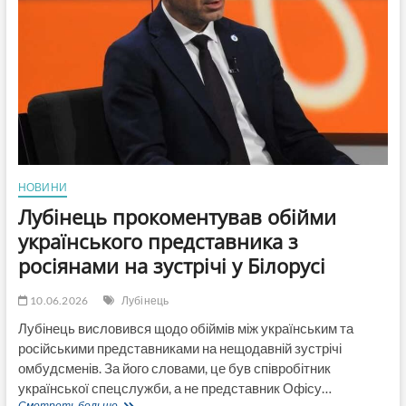
запроваджують
нові
обов’язкові
правила
для
власників
собак
НОВИНИ
Лубінець прокоментував обійми
українського представника з
росіянами на зустрічі у Білорусі
10.06.2026
Лубінець
Лубінець висловився щодо обіймів між українським та
російськими представниками на нещодавній зустрічі
омбудсменів. За його словами, це був співробітник
української спецслужби, а не представник Офісу…
Лубінець
Смотреть больше