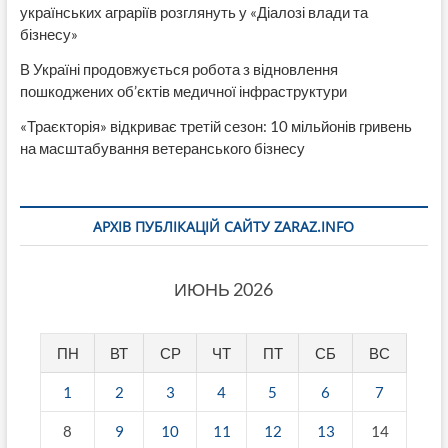
українських аграріїв розглянуть у «Діалозі влади та
бізнесу»
В Україні продовжується робота з відновлення
пошкоджених об’єктів медичної інфраструктури
«Траєкторія» відкриває третій сезон: 10 мільйонів гривень
на масштабування ветеранського бізнесу
АРХІВ ПУБЛІКАЦІЙ САЙТУ ZARAZ.INFO
ИЮНЬ 2026
ПН
ВТ
СР
ЧТ
ПТ
СБ
ВС
1
2
3
4
5
6
7
8
9
10
11
12
13
14