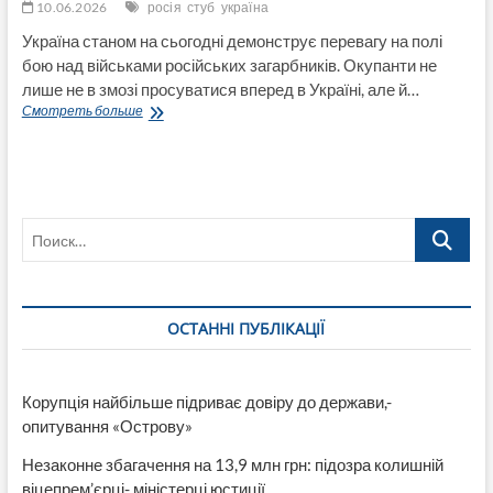
10.06.2026
росія
стуб
україна
Україна станом на сьогодні демонструє перевагу на полі
бою над військами російських загарбників. Окупанти не
лише не в змозі просуватися вперед в Україні, але й…
Стубб:
Смотреть больше
Україна
має
перевагу
на
полі
Поиск…
бою,
а
РФ
втрачає
ресурси
ОСТАННІ ПУБЛІКАЦІЇ
й
темпи
наступу
Корупція найбільше підриває довіру до держави,-
опитування «Острову»
Незаконне збагачення на 13,9 млн грн: підозра колишній
віцепрем’єрці- міністерці юстиції