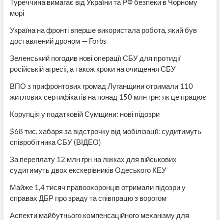
Туреччина вимагає від України та РФ безпеки в Чорному
морі
Україна на фронті вперше використала робота, який був
доставлений дроном — Forbs
Зеленський погодив нові операції СБУ для протидії
російській агресії, а також кроки на очищення СБУ
ВПО з прифронтових громад Луганщини отримали 110
житлових сертифікатів на понад 150 млн грн: як це працює
Корупція у податковій Сумщини: нові підозри
$68 тис. хабаря за відстрочку від мобілізації: судитимуть
співробітника СБУ (ВІДЕО)
За переплату 12 млн грн на ліжках для військових
судитимуть двох екскерівників Одеського КЕУ
Майже 1,4 тисяч правоохоронців отримали підозри у
справах ДБР про зраду та співпрацю з ворогом
Аспекти майбутнього компенсаційного механізму для