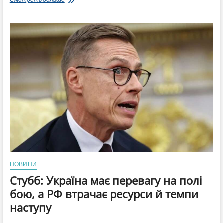
прокоментував
обійми
українського
представника
з
росіянами
на
зустрічі
у
Білорусі
НОВИНИ
Стубб: Україна має перевагу на полі
бою, а РФ втрачає ресурси й темпи
наступу