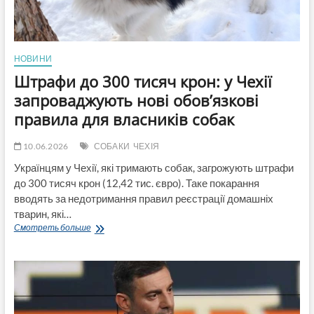
НОВИНИ
Штрафи до 300 тисяч крон: у Чехії
запроваджують нові обов’язкові
правила для власників собак
10.06.2026
СОБАКИ
ЧЕХІЯ
Українцям у Чехії, які тримають собак, загрожують штрафи
до 300 тисяч крон (12,42 тис. євро). Таке покарання
вводять за недотримання правил реєстрації домашніх
тварин, які…
Штрафи
Смотреть больше
до
300
тисяч
крон:
у
Чехії