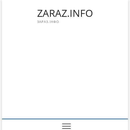
Перейти
ZARAZ.INFO
к
содержимому
ЗАРАЗ.ІНФО