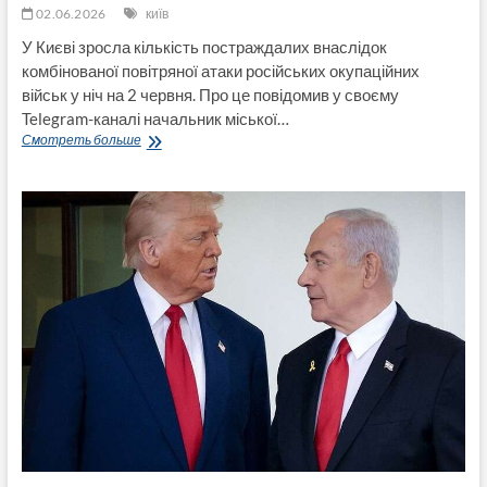
02.06.2026
київ
У Києві зросла кількість постраждалих внаслідок
комбінованої повітряної атаки російських окупаційних
військ у ніч на 2 червня. Про це повідомив у своєму
Telegram-каналі начальник міської…
Кількість
Смотреть больше
постраждалих
у
Києві
зросла
до
63,
серед
них
діти:
в
КМВА
повідомили
про
наслідки
атаки