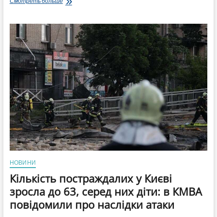
Консервація
Смотреть больше
на
5
років:
як
Кабмін
затягує
реформу
ДБР,
щоб
обрати
нового
директора
за
старими
правилами
НОВИНИ
Кількість постраждалих у Києві
зросла до 63, серед них діти: в КМВА
повідомили про наслідки атаки