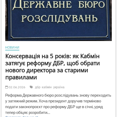
«ВПО
Україна»
триває
до
10
червня
НОВИНИ
Консервація на 5 років: як Кабмін
затягує реформу ДБР, щоб обрати
нового директора за старими
правилами
02.06.2026
дбр
кабмін
україна
Реформа Державного бюро розслідувань знову переходить
у затяжний режим. Хоча президент доручив терміново
подати законопроєкт про реформу ДБР ще в січні, уряд
тепер обіцяє розробити…