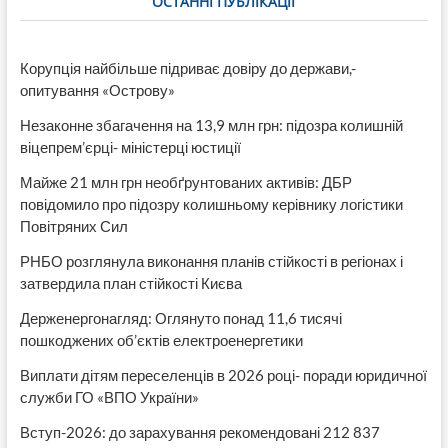
ОСТАННІ ПУБЛІКАЦІЇ
в
Лівані
Корупція найбільше підриває довіру до держави,-
опитування «Острову»
Незаконне збагачення на 13,9 млн грн: підозра колишній
віцепрем’єрці- міністерці юстиції
Майже 21 млн грн необґрунтованих активів: ДБР
повідомило про підозру колишньому керівнику логістики
Повітряних Сил
РНБО розглянула виконання планів стійкості в регіонах і
затвердила план стійкості Києва
Держенергонагляд: Оглянуто понад 11,6 тисячі
пошкоджених об’єктів електроенергетики
Виплати дітям переселенців в 2026 році- поради юридичної
служби ГО «ВПО України»
Вступ-2026: до зарахування рекомендовані 212 837