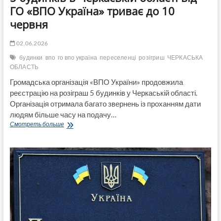
ГО «ВПО Україна» триває до 10
червня
02.06.2026
будинки
впо
го впо україна
переселенці
розігриш
ЧЕРКАСЬКА
ОБЛАСТЬ
Громадська організація «ВПО України» продовжила
реєстрацію на розіграш 5 будинків у Черкаській області.
Організація отримала багато звернень із проханням дати
людям більше часу на подачу…
Реєстрація
Смотреть больше
переселенців
на
розіграш
5
будинків
в
Черкаській
області
від
ГО