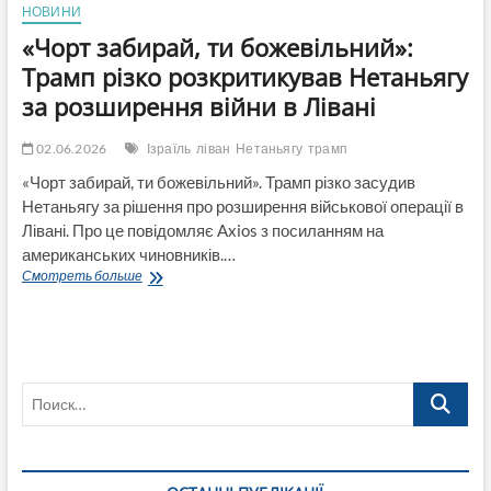
НОВИНИ
«Чорт забирай, ти божевільний»:
Трамп різко розкритикував Нетаньягу
за розширення війни в Лівані
02.06.2026
Ізраїль
ліван
Нетаньягу
трамп
«Чорт забирай, ти божевільний». Трамп різко засудив
Нетаньягу за рішення про розширення військової операції в
Лівані. Про це повідомляє Axios з посиланням на
американських чиновників.…
«Чорт
Смотреть больше
забирай,
ти
божевільний»:
Трамп
різко
Поиск…
розкритикував
Нетаньягу
за
розширення
війни