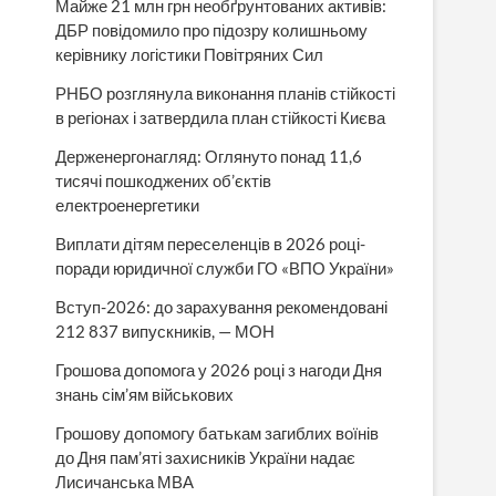
Майже 21 млн грн необґрунтованих активів:
ДБР повідомило про підозру колишньому
керівнику логістики Повітряних Сил
РНБО розглянула виконання планів стійкості
в регіонах і затвердила план стійкості Києва
Держенергонагляд: Оглянуто понад 11,6
тисячі пошкоджених об’єктів
електроенергетики
Виплати дітям переселенців в 2026 році-
поради юридичної служби ГО «ВПО України»
Вступ-2026: до зарахування рекомендовані
212 837 випускників, — МОН
Грошова допомога у 2026 році з нагоди Дня
знань сім’ям військових
Грошову допомогу батькам загиблих воїнів
до Дня пам’яті захисників України надає
Лисичанська МВА