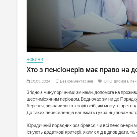
НОВИНИ
Хто з пенсіонерів має право на 
20.03.2024
Без комментариев
ВПО
дпомога
пен
Згідно з минулорічними змінами, допомога на прож
шестимісячним періодом. Водночас зміни до Порядку 
березня, визначили категорії осіб, які можуть прет
До таких переселенців належать і українці поважного 
Юридичний порадник розібрався, чи всі пенсіонери м
існують додаткові критерії, яким слід відповідати, т