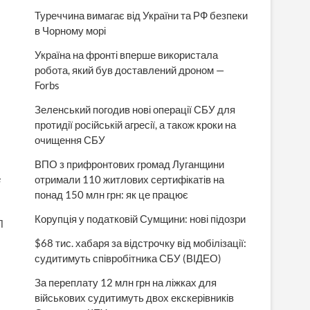
Туреччина вимагає від України та РФ безпеки
в Чорному морі
Україна на фронті вперше використала
робота, який був доставлений дроном —
Forbs
Зеленський погодив нові операції СБУ для
протидії російській агресії, а також кроки на
очищення СБУ
ВПО з прифронтових громад Луганщини
є
отримали 110 житлових сертифікатів на
понад 150 млн грн: як це працює
Корупція у податковій Сумщини: нові підозри
П
$68 тис. хабаря за відстрочку від мобілізації:
судитимуть співробітника СБУ (ВІДЕО)
За переплату 12 млн грн на ліжках для
військових судитимуть двох екскерівників