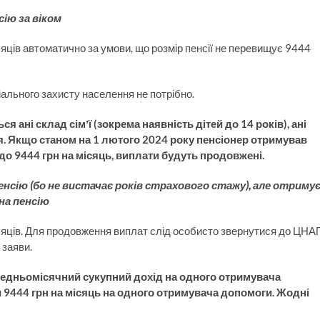
сію за віком
ців автоматично за умови, що розмір пенсії не перевищує 9444
ального захисту населення не потрібно.
я ані склад сімʼї (зокрема наявність дітей до 14 років), ані
ня. Якщо станом на 1 лютого 2024 року пенсіонер отримував
до 9444 грн на місяць, виплати будуть продовжені.
пенсію (бо не вистачає років страхового стажу), але отриму
на пенсію
яців. Для продовження виплат слід особисто звернутися до ЦНА
 заяви.
редньомісячний сукупний дохід на одного отримувача
ти 9444 грн на місяць на одного отримувача допомоги. Жодні