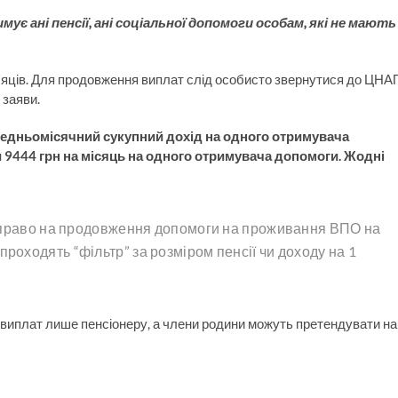
мує ані пенсії, ані соціальної допомоги особам, які не мають
яців. Для продовження виплат слід особисто звернутися до ЦНА
 заяви.
редньомісячний сукупний дохід на одного отримувача
ти 9444 грн на місяць на одного отримувача допомоги. Жодні
ть право на продовження допомоги на проживання ВПО на
роходять “фільтр” за розміром пенсії чи доходу на 1
 виплат лише пенсіонеру, а члени родини можуть претендувати на