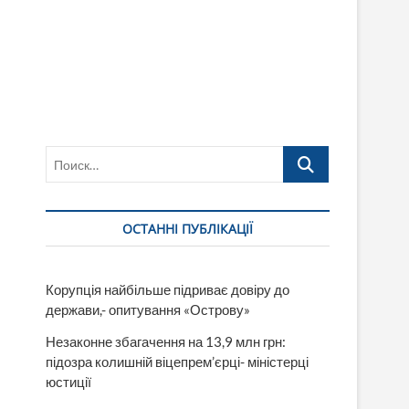
Поиск…
ОСТАННІ ПУБЛІКАЦІЇ
Корупція найбільше підриває довіру до
держави,- опитування «Острову»
Незаконне збагачення на 13,9 млн грн:
підозра колишній віцепрем’єрці- міністерці
юстиції