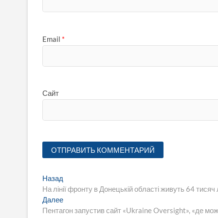
Email
*
Сайт
Навигация
Предыдущая
Назад
запись:
На лінії фронту в Донецькій області живуть 64 тисяч
по
Следующая
Далее
записям
запись:
Пентагон запустив сайт «Ukraine Oversight», «де мо