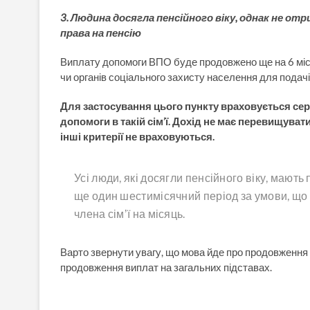
3. Людина досягла пенсійного віку, однак не отри
права на пенсію
Виплату допомоги ВПО буде продовжено ще на 6 міс
чи органів соціального захисту населення для подачі
Для застосування цього пункту враховується се
допомоги в такій сім’ї. Дохід не має перевищува
інші критерії не враховуються.
Усі люди, які досягли пенсійного віку, маю
ще один шестимісячний період за умови, що п
члена сімʼї на місяць.
Варто звернути увагу, що мова йде про продовження
продовження виплат на загальних підставах.