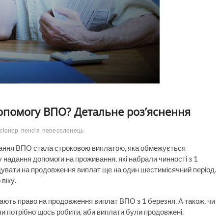
допомогу ВПО? Детальне роз’яснення
сіонер
пенсія
переселенець
ивання ВПО стала строковою виплатою, яка обмежується
надання допомоги на проживання, які набрали чинності з 1
ендувати на продовження виплат ще на один шестимісячний період.
віку.
ають право на продовження виплат ВПО з 1 березня. А також, чи
а чи потрібно щось робити, аби виплати були продовжені.