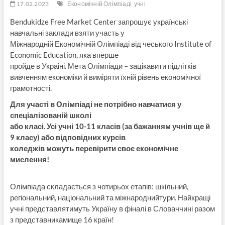
17.02.2023
Економічній Олімпіаді
учні
Bendukidze Free Market Center запрошує українські
навчальні заклади взяти участь у
Міжнародній Економічній Олімпіаді від чеського Institute of
Economic Education, яка вперше
пройде в Украіні. Мета Олімпіади – зацікавити підлітків
вивченням економіки й виміряти їхній рівень економічної
грамотності.
Для участі в Олімпіаді не потрібно навчатися у
спеціалізованій школі
або класі. Усі учні 10-11 класів (за бажанням учнів ще й
9 класу) або відповідних курсів
коледжів можуть перевірити своє економічне
мислення!
Олімпіада складається з чотирьох етапів: шкільний,
регіональний, національний та міжнароднийтури. Найкращі
учні представлятимуть Україну в фіналі в Словаччині разом
з представникамище 16 країн!