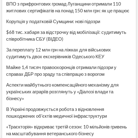
ВПО з прифронтових громад Луганщини отримали 110
житлових сертифікатів на понад 150 млн грн: як це працює
Корупція у податковій Сумщини: нові підозри
$68 тис. хабаря за відстрочку від мобілізації: судитимуть
співробітника СБУ (ВІДЕО)
За переплату 12 млн грн на ліжках для військових
судитимуть двох екскерівників Одеського КЕУ
Майже 1,4 тисяч правоохоронців отримали підозри у
справах ДБР про зраду та співпрацю з ворогом
Аспекти майбутнього компенсаційного механізму для
українських аграріїв розглянуть у «Діалозі влади та
бізнесу»
В Україні продовжується робота з відновлення
пошкоджених об’єктів медичної інфраструктури
«Траєкторія» відкриває третій сезон: 10 мільйонів гривень
на масштабування ветеранського бізнесу