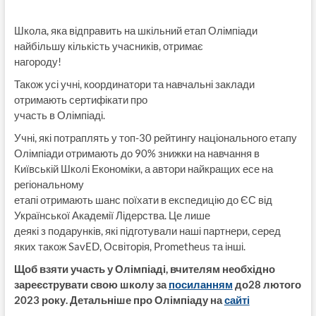
Школа, яка відправить на шкільний етап Олімпіади
найбільшу кількість учасників, отримає
нагороду!
Також усі учні, координатори та навчальні заклади
отримають сертифікати про
участь в Олімпіаді.
Учні, які потраплять у топ-30 рейтингу національного етапу
Олімпіади отримають до 90% знижки на навчання в
Київській Школі Економіки, а автори найкращих есе на
регіональному
етапі отримають шанс поїхати в експедицію до ЄС від
Української Академії Лідерства. Це лише
деякі з подарунків, які підготували наші партнери, серед
яких також SavED, Освіторія, Prometheus та інші.
Щоб взяти участь у Олімпіаді, вчителям необхідно
зареєструвати свою школу за
посиланням
до28 лютого
2023 року. Детальніше про Олімпіаду на
сайті