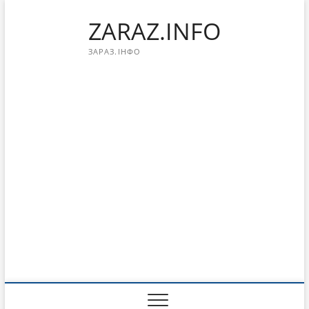
Перейти
ZARAZ.INFO
к
содержимому
ЗАРАЗ.ІНФО