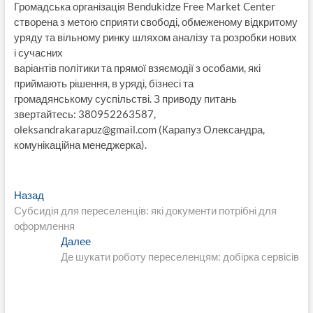
Громадська організація Bendukidze Free Market Center
створена з метою сприяти свободі, обмеженому відкритому
уряду та вільному ринку шляхом аналізу та розробки нових
і сучасних
варіантів політики та прямої взяємодії з особами, які
приймають рішення, в уряді, бізнесі та
громадянському суспільстві. З приводу питань
звертайтесь: 380952263587,
oleksandrakarapuz@gmail.com
(Карапуз Олександра,
комунікаційна менеджерка).
Навигация
Предыдущая
Назад
запись:
Субсидія для переселенців: які документи потрібні для
по
оформлення
записям
Следующая
Далее
запись:
Де шукати роботу переселенцям: добірка сервісів