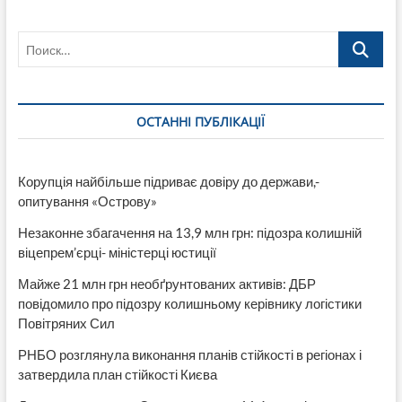
Поиск…
ОСТАННІ ПУБЛІКАЦІЇ
Корупція найбільше підриває довіру до держави,-
опитування «Острову»
Незаконне збагачення на 13,9 млн грн: підозра колишній
віцепрем’єрці- міністерці юстиції
Майже 21 млн грн необґрунтованих активів: ДБР
повідомило про підозру колишньому керівнику логістики
Повітряних Сил
РНБО розглянула виконання планів стійкості в регіонах і
затвердила план стійкості Києва