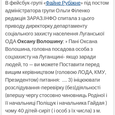
В фейсбук-групі «
Файне Рубіжне
» під постом
адміністратора групи Ольги Філенко
редакція ЗАРАЗ.ІНФО спитала з цього
приводу директорку департаменту
соціального захисту населення Луганської
ОДА
Оксану Волошину
: » Пані Оксана
Волошина, головна посадова особа з
соцзахисту на Луганщині- якщо заради
людей, то — ви можете Поставити перед
вищим керівництвом (головою ЛОДА, КМУ,
Президентом) питання: …. 3) ініцюювати
розслідування-перевірку (без)діяльності
(впершу чергу стосовно чиновниць Родіної і
її начальниці Поліщук і начальника Гайдая )
чому 40 дітей-сиріт ( і особ з їх числа) з м.