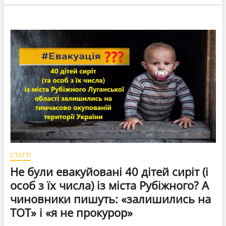
СТАТТІ
Не були евакуйовані 40 дітей сиріт (і
особ з їх числа) із міста Рубіжного? А
чиновники пишуть: «залишились на
ТОТ» і «я не прокурор»