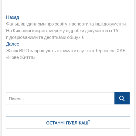
Навигация
Предыдущая
Назад
запись:
Фальшиві дипломи про освіту, паспорти та інші документи.
по
На Київщині викрито мережу підробки документів із 15
записям
підозрюваними та десятками обшуків
Следующая
Далее
запись:
Жінок ВПО запрошують отримати взуття в Тернопіль ХАБ
«Нове Життя»
Поиск…
ОСТАННІ ПУБЛІКАЦІЇ