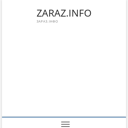
Перейти
ZARAZ.INFO
к
содержимому
ЗАРАЗ.ІНФО