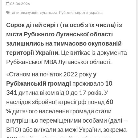
03.06.2026
діти
евакуація
луганська
Рубіжне
сироти
україна
Сорок дітей сиріт (та ос
о
б з їх числа) із
міста Рубіжного Луганської області
залишились на тимчасово окупованій
території України.
Це витікає із документа
Рубіжанської МВА Луганської області.
«Станом на початок 2022 року
у
Рубіжанській громаді
проживало
10
341
дитина віком від 0 до 17 років. У
наслідок збройної агресії рф понад
60
%
дитячого населення громади стали
внутрішньо переміщеними особами (далі —
ВПО) або виїхали за межі України, зокрема