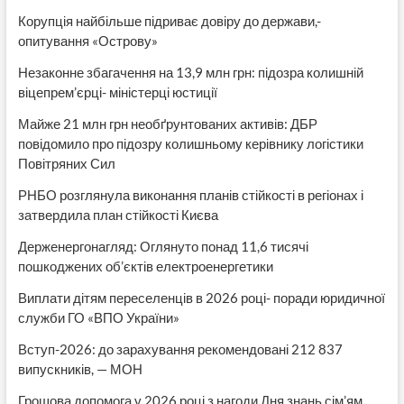
Корупція найбільше підриває довіру до держави,-
опитування «Острову»
Незаконне збагачення на 13,9 млн грн: підозра колишній
віцепрем’єрці- міністерці юстиції
Майже 21 млн грн необґрунтованих активів: ДБР
повідомило про підозру колишньому керівнику логістики
Повітряних Сил
РНБО розглянула виконання планів стійкості в регіонах і
затвердила план стійкості Києва
Держенергонагляд: Оглянуто понад 11,6 тисячі
пошкоджених об’єктів електроенергетики
Виплати дітям переселенців в 2026 році- поради юридичної
служби ГО «ВПО України»
Вступ-2026: до зарахування рекомендовані 212 837
випускників, — МОН
Грошова допомога у 2026 році з нагоди Дня знань сім’ям